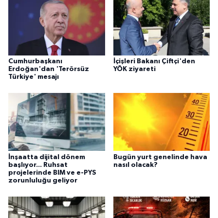
Cumhurbaşkanı
İçişleri Bakanı Çiftçi'den
Erdoğan'dan 'Terörsüz
YÖK ziyareti
Türkiye' mesajı
İnşaatta dijital dönem
Bugün yurt genelinde hava
başlıyor... Ruhsat
nasıl olacak?
projelerinde BIM ve e-PYS
zorunluluğu geliyor