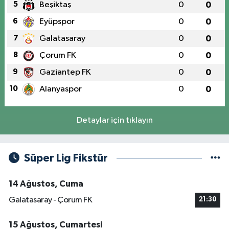
5
Beşiktaş
0
0
6
Eyüpspor
0
0
7
Galatasaray
0
0
8
Çorum FK
0
0
9
Gaziantep FK
0
0
10
Alanyaspor
0
0
Detaylar için tıklayın
Süper Lig Fikstür
14 Ağustos, Cuma
Galatasaray - Çorum FK
21:30
15 Ağustos, Cumartesi