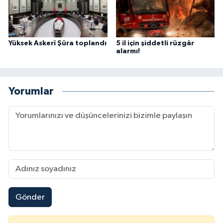
Yüksek Askerî Şûra toplandı
5 il için şiddetli rüzgâr
alarmı!
Yorumlar
Gönder