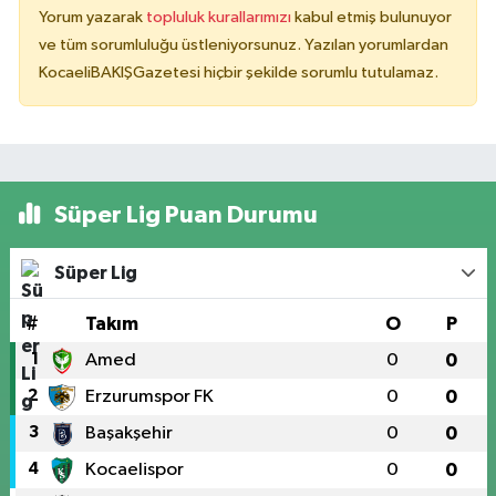
Yorum yazarak
topluluk kurallarımızı
kabul etmiş bulunuyor
ve tüm sorumluluğu üstleniyorsunuz. Yazılan yorumlardan
KocaeliBAKIŞGazetesi hiçbir şekilde sorumlu tutulamaz.
Süper Lig Puan Durumu
Süper Lig
#
Takım
O
P
1
Amed
0
0
2
Erzurumspor FK
0
0
3
Başakşehir
0
0
4
Kocaelispor
0
0