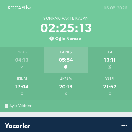
KOCAELİ
06.08.2026
SONRAKI VAKTE KALAN
02:25:13
Öğle Namazı
İMSAK
GÜNEŞ
ÖĞLE
04:13
05:54
13:11
İKINDI
AKŞAM
YATSI
17:04
20:18
21:52
Aylık Vakitler
Yazarlar