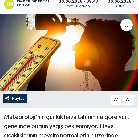
HABER MERKEZI
30.06.2026 - 08:47
30.06.2026 - 1
EDITÖR
YAYINLANMA
GÜNCELLEM
Paylaş
-
+
A
A
Meteoroloji'nin günlük hava tahminine göre yurt
genelinde bugün yağış beklenmiyor. Hava
sıcaklıklarının mevsim normallerinin üzerinde