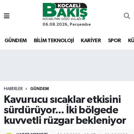
Kocaeli Nöbetçi Eczaneler
06.08.2026, Perşembe
Kocaeli Hava Durumu
GÜNDEM
BİLİM TEKNOLOJİ
KARİYER
SPOR
KÜ
Kocaeli Trafik Yoğunluk Haritası
Süper Lig Puan Durumu ve Fikstür
Tüm Manşetler
HABERLER
GÜNDEM
Kavurucu sıcaklar etkisini
Son Dakika Haberleri
sürdürüyor... İki bölgede
Haber Arşivi
kuvvetli rüzgar bekleniyor