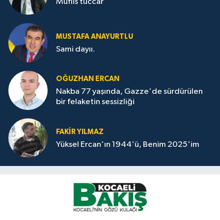
Müflis tüccar
MUSTAFA ANAYURTLU
Sami dayıı.
OĞUZHAN ERCAN
Nakba 77 yaşında, Gazze'de sürdürülen
bir felaketin sessizliği
FAKİR YILMAZ
Yüksel Ercan'ın 1944'ü, Benim 2025'im