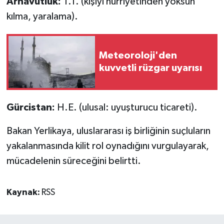
Arnavutluk:
T.T. (kişiyi hürriyetinden yoksun
kılma, yaralama).
Meteoroloji'den
kuvvetli rüzgar uyarısı
Gürcistan:
H.E. (ulusal: uyuşturucu ticareti).
Bakan Yerlikaya, uluslararası iş birliğinin suçluların
yakalanmasında kilit rol oynadığını vurgulayarak,
mücadelenin süreceğini belirtti.
Kaynak:
RSS