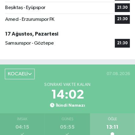
Beşiktaş - Eyüpspor
21:30
Amed - Erzurumspor FK
21:30
17 Ağustos, Pazartesi
Samsunspor - Göztepe
21:30
KOCAELİ
07.08.2026
SONRAKI VAKTE KALAN
14:02
İkindi Namazı
İMSAK
GÜNEŞ
ÖĞLE
04:15
05:55
13:11