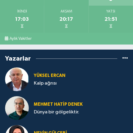
İKINDI
AKŞAM
YATSI
17:03
20:17
21:51
Aylık Vakitler
Yazarlar
YÜKSEL ERCAN
Kalp ağrısı
MEHMET HATİP DENEK
Dünya bir gölgeliktir.