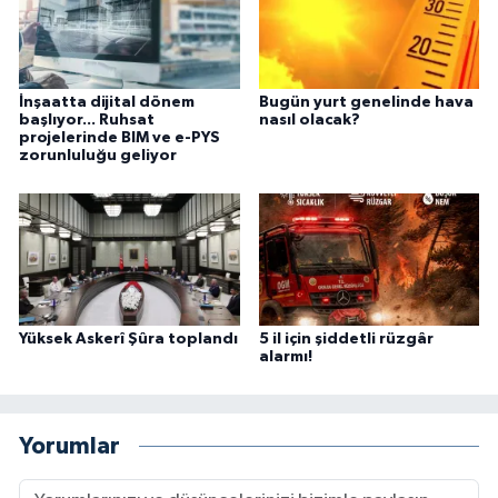
İnşaatta dijital dönem
Bugün yurt genelinde hava
başlıyor... Ruhsat
nasıl olacak?
projelerinde BIM ve e-PYS
zorunluluğu geliyor
Yüksek Askerî Şûra toplandı
5 il için şiddetli rüzgâr
alarmı!
Yorumlar