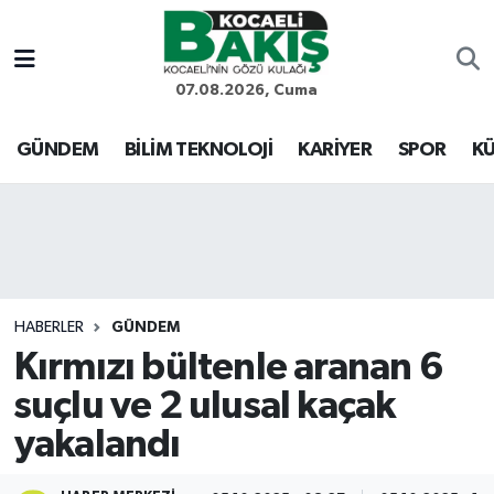
Kocaeli Nöbetçi Eczaneler
07.08.2026, Cuma
Kocaeli Hava Durumu
GÜNDEM
BİLİM TEKNOLOJİ
KARİYER
SPOR
KÜ
Kocaeli Trafik Yoğunluk Haritası
Süper Lig Puan Durumu ve Fikstür
Tüm Manşetler
HABERLER
GÜNDEM
Kırmızı bültenle aranan 6
Son Dakika Haberleri
suçlu ve 2 ulusal kaçak
Haber Arşivi
yakalandı