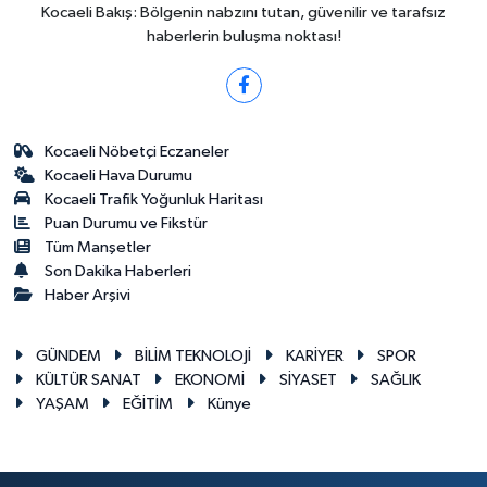
Kocaeli Bakış: Bölgenin nabzını tutan, güvenilir ve tarafsız
haberlerin buluşma noktası!
Kocaeli Nöbetçi Eczaneler
Kocaeli Hava Durumu
Kocaeli Trafik Yoğunluk Haritası
Puan Durumu ve Fikstür
Tüm Manşetler
Son Dakika Haberleri
Haber Arşivi
GÜNDEM
BİLİM TEKNOLOJİ
KARİYER
SPOR
KÜLTÜR SANAT
EKONOMİ
SİYASET
SAĞLIK
YAŞAM
EĞİTİM
Künye