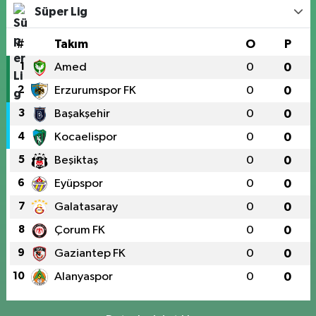
Süper Lig
#
Takım
O
P
1
Amed
0
0
2
Erzurumspor FK
0
0
3
Başakşehir
0
0
4
Kocaelispor
0
0
5
Beşiktaş
0
0
6
Eyüpspor
0
0
7
Galatasaray
0
0
8
Çorum FK
0
0
9
Gaziantep FK
0
0
10
Alanyaspor
0
0