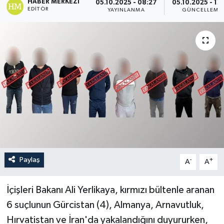
HABER MERKEZI
05.10.2025 - 08:27
05.10.2025 - 12
EDITÖR
YAYINLANMA
GÜNCELLEME
Paylaş
-
+
A
A
İçişleri Bakanı Ali Yerlikaya, kırmızı bültenle aranan
6 suçlunun Gürcistan (4), Almanya, Arnavutluk,
Hırvatistan ve İran'da yakalandığını duyururken,