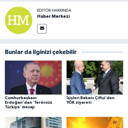
EDITÖR HAKKINDA
Haber Merkezi
Bunlar da ilginizi çekebilir
Cumhurbaşkanı
İçişleri Bakanı Çiftçi'den
Erdoğan'dan 'Terörsüz
YÖK ziyareti
Türkiye' mesajı