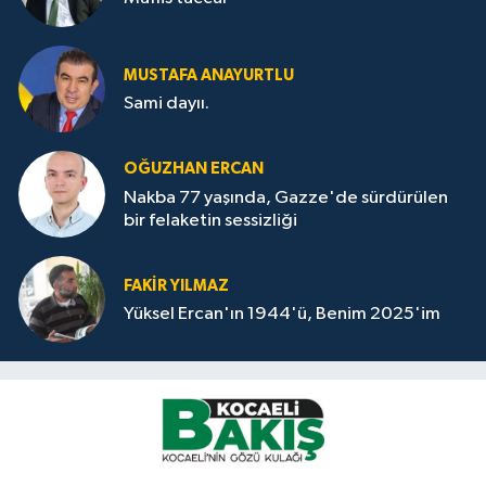
MUSTAFA ANAYURTLU
Sami dayıı.
OĞUZHAN ERCAN
Nakba 77 yaşında, Gazze'de sürdürülen
bir felaketin sessizliği
FAKİR YILMAZ
Yüksel Ercan'ın 1944'ü, Benim 2025'im