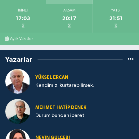
İKINDI
AKŞAM
YATSI
17:03
20:17
21:51
Aylık Vakitler
Yazarlar
YÜKSEL ERCAN
Kendimizi kurtarabilirsek.
MEHMET HATİP DENEK
Durum bundan ibaret
NEVİN GÜLÇEBİ