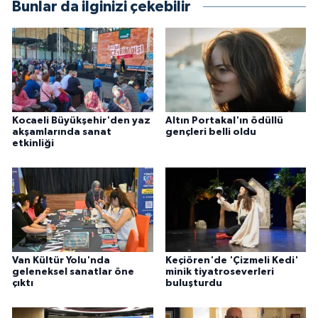
Bunlar da ilginizi çekebilir
Kocaeli Büyükşehir'den yaz
Altın Portakal'ın ödüllü
akşamlarında sanat
gençleri belli oldu
etkinliği
Van Kültür Yolu'nda
Keçiören'de 'Çizmeli Kedi'
geleneksel sanatlar öne
minik tiyatroseverleri
çıktı
buluşturdu