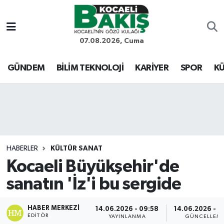
Kocaeli Nöbetçi Eczaneler
07.08.2026, Cuma
Kocaeli Hava Durumu
GÜNDEM
BİLİM TEKNOLOJİ
KARİYER
SPOR
KÜ
Kocaeli Trafik Yoğunluk Haritası
Süper Lig Puan Durumu ve Fikstür
Tüm Manşetler
HABERLER
KÜLTÜR SANAT
Kocaeli Büyükşehir'de
Son Dakika Haberleri
sanatın 'İz'i bu sergide
Haber Arşivi
HABER MERKEZI
14.06.2026 - 09:58
14.06.2026 - 1
EDITÖR
YAYINLANMA
GÜNCELLEM