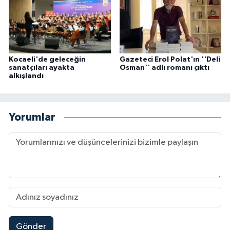
Kocaeli'de geleceğin
Gazeteci Erol Polat'ın ''Deli
sanatçıları ayakta
Osman'' adlı romanı çıktı
alkışlandı
Yorumlar
Gönder