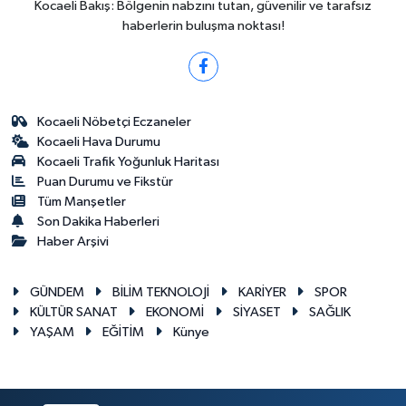
Kocaeli Bakış: Bölgenin nabzını tutan, güvenilir ve tarafsız
haberlerin buluşma noktası!
Kocaeli Nöbetçi Eczaneler
Kocaeli Hava Durumu
Kocaeli Trafik Yoğunluk Haritası
Puan Durumu ve Fikstür
Tüm Manşetler
Son Dakika Haberleri
Haber Arşivi
GÜNDEM
BİLİM TEKNOLOJİ
KARİYER
SPOR
KÜLTÜR SANAT
EKONOMİ
SİYASET
SAĞLIK
YAŞAM
EĞİTİM
Künye