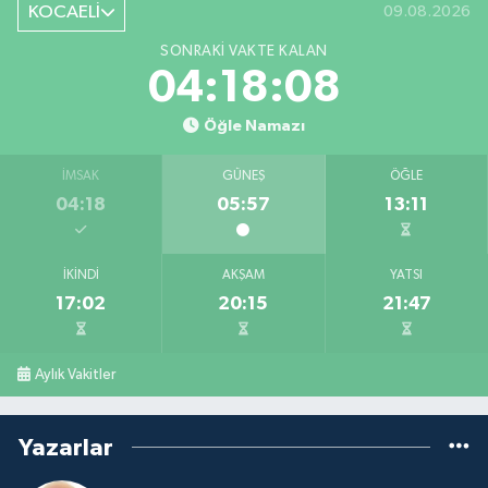
KOCAELİ
09.08.2026
SONRAKI VAKTE KALAN
04:18:08
Öğle Namazı
İMSAK
GÜNEŞ
ÖĞLE
04:18
05:57
13:11
İKINDI
AKŞAM
YATSI
17:02
20:15
21:47
Aylık Vakitler
Yazarlar