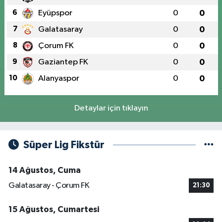
6
Eyüpspor
0
0
7
Galatasaray
0
0
8
Çorum FK
0
0
9
Gaziantep FK
0
0
10
Alanyaspor
0
0
Detaylar için tıklayın
Süper Lig Fikstür
14 Ağustos, Cuma
Galatasaray - Çorum FK
21:30
15 Ağustos, Cumartesi