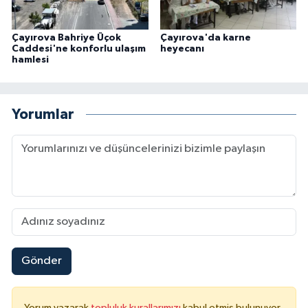
Çayırova Bahriye Üçok
Çayırova'da karne
Caddesi'ne konforlu ulaşım
heyecanı
hamlesi
Yorumlar
Gönder
Yorum yazarak
topluluk kurallarımızı
kabul etmiş bulunuyor