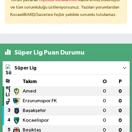
ve tüm sorumluluğu üstleniyorsunuz. Yazılan yorumlardan
KocaeliBAKIŞGazetesi hiçbir şekilde sorumlu tutulamaz.
Süper Lig Puan Durumu
Süper Lig
#
Takım
O
P
1
Amed
0
0
2
Erzurumspor FK
0
0
3
Başakşehir
0
0
4
Kocaelispor
0
0
5
Beşiktaş
0
0