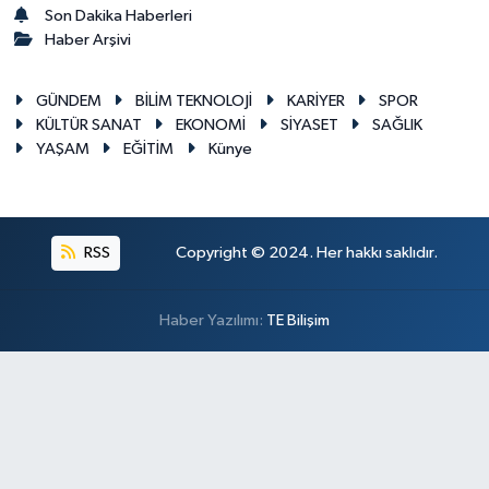
Son Dakika Haberleri
Haber Arşivi
GÜNDEM
BİLİM TEKNOLOJİ
KARİYER
SPOR
KÜLTÜR SANAT
EKONOMİ
SİYASET
SAĞLIK
YAŞAM
EĞİTİM
Künye
RSS
Copyright © 2024. Her hakkı saklıdır.
Haber Yazılımı:
TE Bilişim