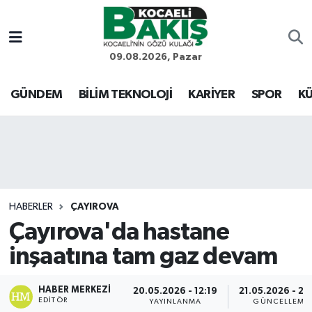
Kocaeli Nöbetçi Eczaneler
09.08.2026, Pazar
Kocaeli Hava Durumu
GÜNDEM
BİLİM TEKNOLOJİ
KARİYER
SPOR
KÜ
Kocaeli Trafik Yoğunluk Haritası
Süper Lig Puan Durumu ve Fikstür
Tüm Manşetler
HABERLER
ÇAYIROVA
Çayırova'da hastane
Son Dakika Haberleri
inşaatına tam gaz devam
Haber Arşivi
HABER MERKEZI
20.05.2026 - 12:19
21.05.2026 - 22
EDITÖR
YAYINLANMA
GÜNCELLEME