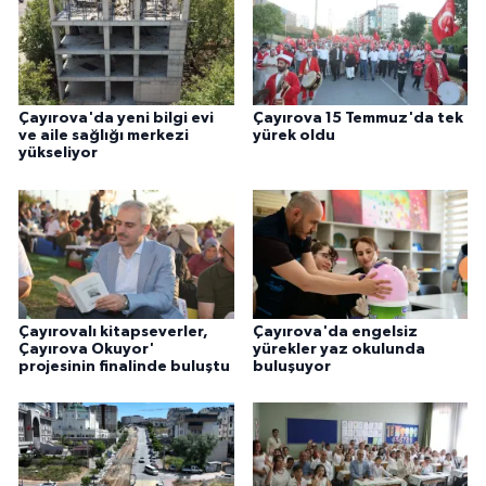
Çayırova'da yeni bilgi evi
Çayırova 15 Temmuz'da tek
ve aile sağlığı merkezi
yürek oldu
yükseliyor
Çayırovalı kitapseverler,
Çayırova'da engelsiz
Çayırova Okuyor'
yürekler yaz okulunda
projesinin finalinde buluştu
buluşuyor