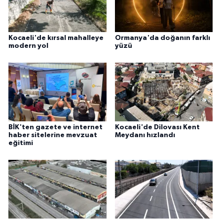
Kocaeli'de kırsal mahalleye
Ormanya'da doğanın farklı
modern yol
yüzü
BİK'ten gazete ve internet
Kocaeli'de Dilovası Kent
haber sitelerine mevzuat
Meydanı hızlandı
eğitimi