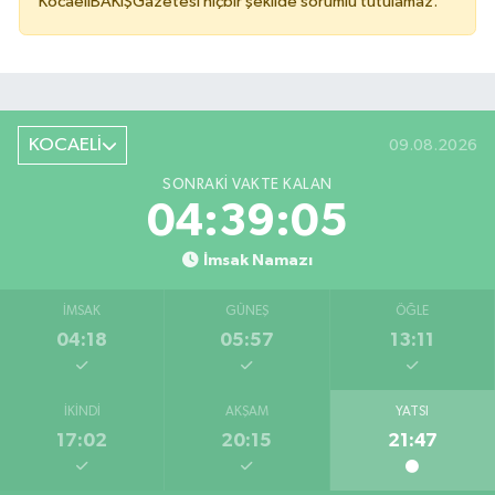
KocaeliBAKIŞGazetesi hiçbir şekilde sorumlu tutulamaz.
KOCAELİ
09.08.2026
SONRAKI VAKTE KALAN
04:39:05
İmsak Namazı
İMSAK
GÜNEŞ
ÖĞLE
04:18
05:57
13:11
İKINDI
AKŞAM
YATSI
17:02
20:15
21:47