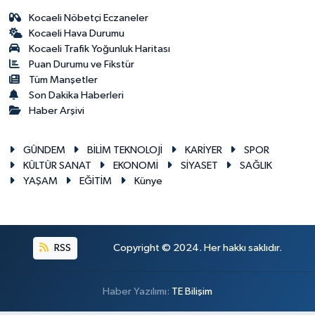
Kocaeli Nöbetçi Eczaneler
Kocaeli Hava Durumu
Kocaeli Trafik Yoğunluk Haritası
Puan Durumu ve Fikstür
Tüm Manşetler
Son Dakika Haberleri
Haber Arşivi
GÜNDEM
BİLİM TEKNOLOJİ
KARİYER
SPOR
KÜLTÜR SANAT
EKONOMİ
SİYASET
SAĞLIK
YAŞAM
EĞİTİM
Künye
RSS
Copyright © 2024. Her hakkı saklıdır.
Haber Yazılımı:
TE Bilişim