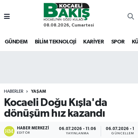
Kocaeli Nöbetçi Eczaneler
08.08.2026, Cumartesi
Kocaeli Hava Durumu
GÜNDEM
BİLİM TEKNOLOJİ
KARİYER
SPOR
KÜ
Kocaeli Trafik Yoğunluk Haritası
Süper Lig Puan Durumu ve Fikstür
Tüm Manşetler
HABERLER
YAŞAM
Kocaeli Doğu Kışla'da
Son Dakika Haberleri
dönüşüm hız kazandı
Haber Arşivi
HABER MERKEZI
06.07.2026 - 11:06
06.07.2026 - 11:
EDITÖR
YAYINLANMA
GÜNCELLEME