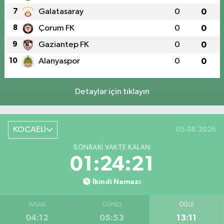
7
Galatasaray
0
0
8
Çorum FK
0
0
9
Gaziantep FK
0
0
10
Alanyaspor
0
0
Detaylar için tıklayın
KOCAELİ
05.08.2026
SONRAKI VAKTE KALAN
01:24:21
İkindi Namazı
İMSAK
GÜNEŞ
ÖĞLE
04:12
05:53
13:11