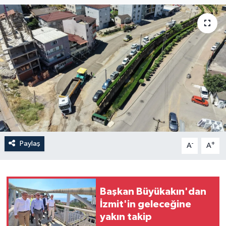
Paylaş
-
+
A
A
Başkan Büyükakın'dan
İzmit'in geleceğine
yakın takip