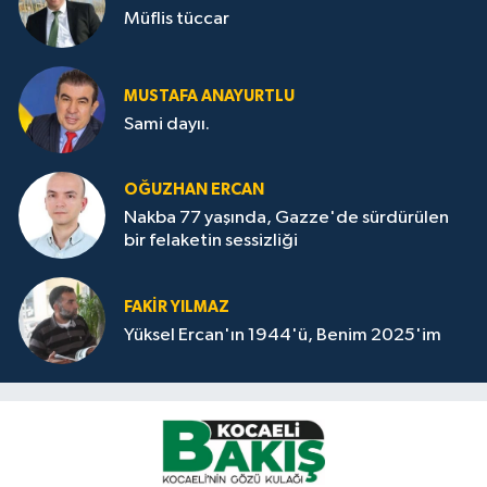
Müflis tüccar
MUSTAFA ANAYURTLU
Sami dayıı.
OĞUZHAN ERCAN
Nakba 77 yaşında, Gazze'de sürdürülen
bir felaketin sessizliği
FAKİR YILMAZ
Yüksel Ercan'ın 1944'ü, Benim 2025'im