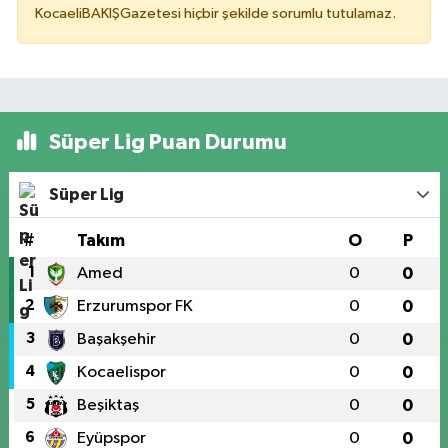
KocaeliBAKIŞGazetesi hiçbir şekilde sorumlu tutulamaz.
Süper Lig Puan Durumu
Süper Lig
#
Takım
O
P
1
Amed
0
0
2
Erzurumspor FK
0
0
3
Başakşehir
0
0
4
Kocaelispor
0
0
5
Beşiktaş
0
0
6
Eyüpspor
0
0