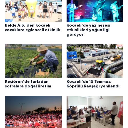
Belde A.Ş.'den Kocaeli
Kocaeli'de yaz neşesi
çocuklara eğlenceli etkinlik
etkinlikleri yoğun ilgi
görüyor
Keçiören'de tarladan
Kocaeli'de 15 Temmuz
sofralara doğal üretim
Köprülü Kavşağı yenilendi