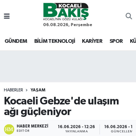
Kocaeli Nöbetçi Eczaneler
06.08.2026, Perşembe
Kocaeli Hava Durumu
GÜNDEM
BİLİM TEKNOLOJİ
KARİYER
SPOR
KÜ
Kocaeli Trafik Yoğunluk Haritası
Süper Lig Puan Durumu ve Fikstür
Tüm Manşetler
HABERLER
YAŞAM
Kocaeli Gebze'de ulaşım
Son Dakika Haberleri
ağı güçleniyor
Haber Arşivi
HABER MERKEZI
16.06.2026 - 12:26
16.06.2026 - 12
EDITÖR
YAYINLANMA
GÜNCELLEME