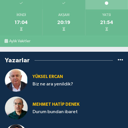
İKINDI
AKŞAM
YATSI
17:04
20:19
21:54
Aylık Vakitler
Yazarlar
YÜKSEL ERCAN
Biz ne ara yenildik?
MEHMET HATİP DENEK
Durum bundan ibaret