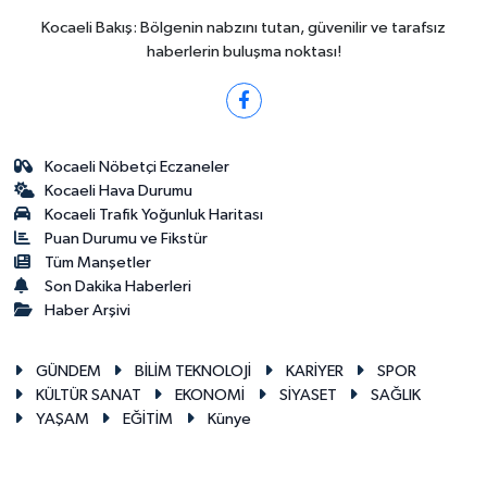
Kocaeli Bakış: Bölgenin nabzını tutan, güvenilir ve tarafsız
haberlerin buluşma noktası!
Kocaeli Nöbetçi Eczaneler
Kocaeli Hava Durumu
Kocaeli Trafik Yoğunluk Haritası
Puan Durumu ve Fikstür
Tüm Manşetler
Son Dakika Haberleri
Haber Arşivi
GÜNDEM
BİLİM TEKNOLOJİ
KARİYER
SPOR
KÜLTÜR SANAT
EKONOMİ
SİYASET
SAĞLIK
YAŞAM
EĞİTİM
Künye