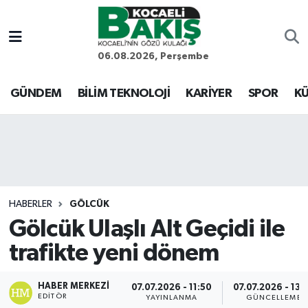
Kocaeli Nöbetçi Eczaneler
06.08.2026, Perşembe
Kocaeli Hava Durumu
GÜNDEM
BİLİM TEKNOLOJİ
KARİYER
SPOR
KÜ
Kocaeli Trafik Yoğunluk Haritası
Süper Lig Puan Durumu ve Fikstür
Tüm Manşetler
HABERLER
GÖLCÜK
Gölcük Ulaşlı Alt Geçidi ile
Son Dakika Haberleri
trafikte yeni dönem
Haber Arşivi
HABER MERKEZI
07.07.2026 - 11:50
07.07.2026 - 13:
EDITÖR
YAYINLANMA
GÜNCELLEME