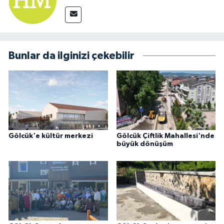
Bunlar da ilginizi çekebilir
Gölcük'e kültür merkezi
Gölcük Çiftlik Mahallesi'nde
büyük dönüşüm