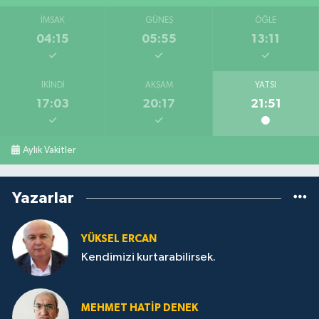
İMSAK
GÜNEŞ
ÖĞLE
04:15
05:55
13:11
İKINDI
AKŞAM
YATSI
17:03
20:17
21:51
Aylık Vakitler
Yazarlar
YÜKSEL ERCAN
Kendimizi kurtarabilirsek.
MEHMET HATİP DENEK