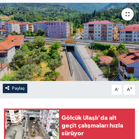
Paylaş
-
+
A
A
Gölcük Ulaşlı'da alt
geçit çalışmaları hızla
sürüyor