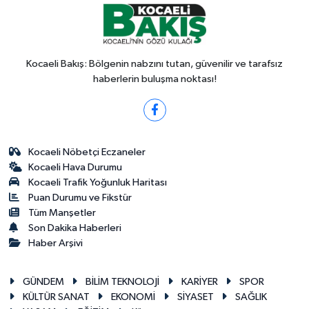
Kocaeli Bakış: Bölgenin nabzını tutan, güvenilir ve tarafsız
haberlerin buluşma noktası!
Kocaeli Nöbetçi Eczaneler
Kocaeli Hava Durumu
Kocaeli Trafik Yoğunluk Haritası
Puan Durumu ve Fikstür
Tüm Manşetler
Son Dakika Haberleri
Haber Arşivi
GÜNDEM
BİLİM TEKNOLOJİ
KARİYER
SPOR
KÜLTÜR SANAT
EKONOMİ
SİYASET
SAĞLIK