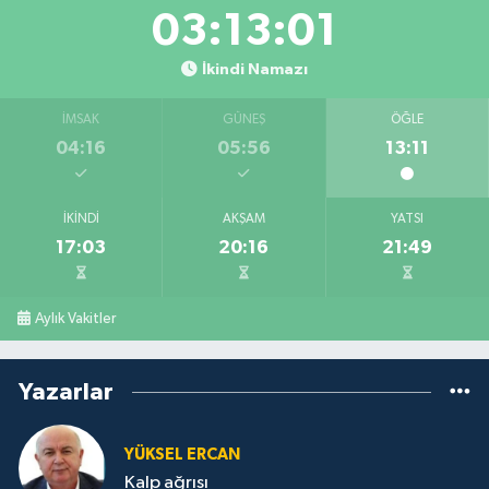
03:13:00
İkindi Namazı
İMSAK
GÜNEŞ
ÖĞLE
04:16
05:56
13:11
İKINDI
AKŞAM
YATSI
17:03
20:16
21:49
Aylık Vakitler
Yazarlar
YÜKSEL ERCAN
Kalp ağrısı