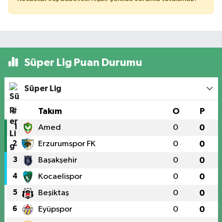
Süper Lig Puan Durumu
Süper Lig
#
Takım
O
P
1
Amed
0
0
2
Erzurumspor FK
0
0
3
Başakşehir
0
0
4
Kocaelispor
0
0
5
Beşiktaş
0
0
6
Eyüpspor
0
0