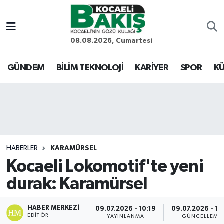
Kocaeli Nöbetçi Eczaneler
08.08.2026, Cumartesi
Kocaeli Hava Durumu
GÜNDEM
BİLİM TEKNOLOJİ
KARİYER
SPOR
KÜ
Kocaeli Trafik Yoğunluk Haritası
Süper Lig Puan Durumu ve Fikstür
Tüm Manşetler
HABERLER
KARAMÜRSEL
Kocaeli Lokomotif'te yeni
Son Dakika Haberleri
durak: Karamürsel
Haber Arşivi
HABER MERKEZI
09.07.2026 - 10:19
09.07.2026 - 10
EDITÖR
YAYINLANMA
GÜNCELLEME