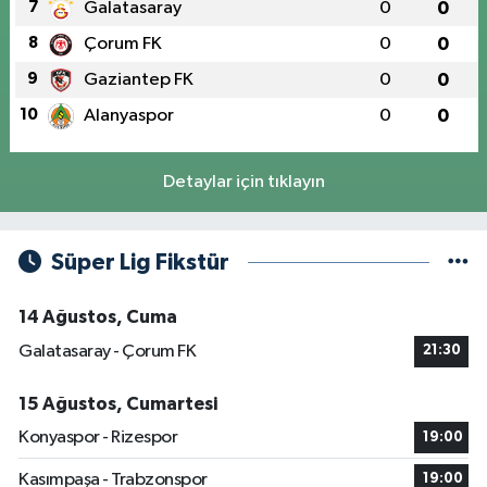
7
Galatasaray
0
0
8
Çorum FK
0
0
9
Gaziantep FK
0
0
10
Alanyaspor
0
0
Detaylar için tıklayın
Süper Lig Fikstür
14 Ağustos, Cuma
Galatasaray - Çorum FK
21:30
15 Ağustos, Cumartesi
Konyaspor - Rizespor
19:00
Kasımpaşa - Trabzonspor
19:00