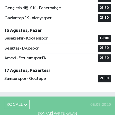
Gençlerbirliği S.K. - Fenerbahçe
21:30
Gaziantep FK - Alanyaspor
21:30
16 Ağustos, Pazar
Başakşehir - Kocaelispor
19:00
Beşiktaş - Eyüpspor
21:30
Amed - Erzurumspor FK
21:30
17 Ağustos, Pazartesi
Samsunspor - Göztepe
21:30
KOCAELİ
08.08.2026
SONRAKI VAKTE KALAN