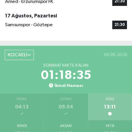
Amed - Erzurumspor FK
21:30
17 Ağustos, Pazartesi
Samsunspor - Göztepe
21:30
KOCAELİ
06.08.2026
SONRAKI VAKTE KALAN
01:18:34
İkindi Namazı
İMSAK
GÜNEŞ
ÖĞLE
04:13
05:54
13:11
İKINDI
AKŞAM
YATSI