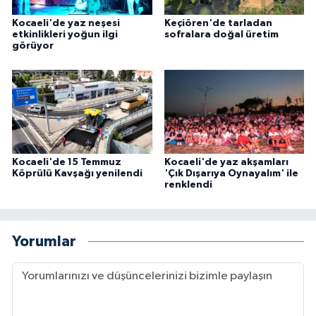
Kocaeli'de yaz neşesi
Keçiören'de tarladan
etkinlikleri yoğun ilgi
sofralara doğal üretim
görüyor
Kocaeli'de 15 Temmuz
Kocaeli'de yaz akşamları
Köprülü Kavşağı yenilendi
'Çık Dışarıya Oynayalım' ile
renklendi
Yorumlar