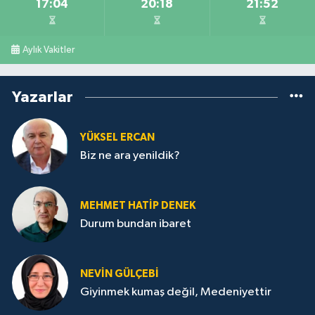
17:04
20:18
21:52
Aylık Vakitler
Yazarlar
YÜKSEL ERCAN
Biz ne ara yenildik?
MEHMET HATİP DENEK
Durum bundan ibaret
NEVİN GÜLÇEBİ
Giyinmek kumaş değil, Medeniyettir