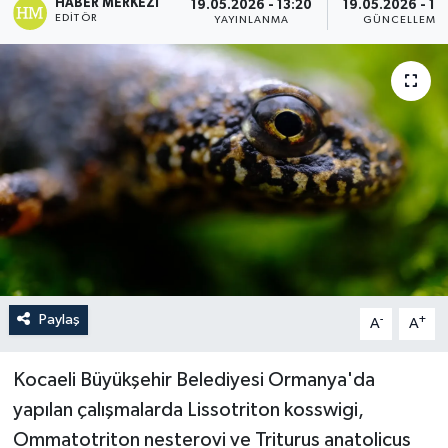
HABER MERKEZI
19.05.2026 - 13:20
19.05.2026 - 13
EDITÖR
YAYINLANMA
GÜNCELLEME
Paylaş
-
+
A
A
Kocaeli Büyükşehir Belediyesi Ormanya'da
yapılan çalışmalarda Lissotriton kosswigi,
Ommatotriton nesterovi ve Triturus anatolicus