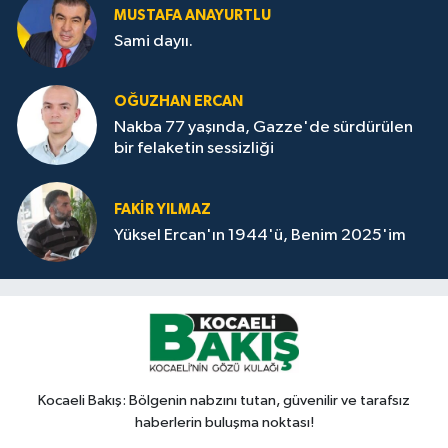
MUSTAFA ANAYURTLU
Sami dayıı.
OĞUZHAN ERCAN
Nakba 77 yaşında, Gazze'de sürdürülen
bir felaketin sessizliği
FAKİR YILMAZ
Yüksel Ercan'ın 1944'ü, Benim 2025'im
Kocaeli Bakış: Bölgenin nabzını tutan, güvenilir ve tarafsız
haberlerin buluşma noktası!