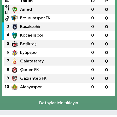
#
Takım
O
P
1
Amed
0
0
2
Erzurumspor FK
0
0
3
Başakşehir
0
0
4
Kocaelispor
0
0
5
Beşiktaş
0
0
6
Eyüpspor
0
0
7
Galatasaray
0
0
8
Çorum FK
0
0
9
Gaziantep FK
0
0
10
Alanyaspor
0
0
Detaylar için tıklayın