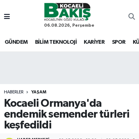
Kocaeli Nöbetçi Eczaneler
06.08.2026, Perşembe
Kocaeli Hava Durumu
GÜNDEM
BİLİM TEKNOLOJİ
KARİYER
SPOR
KÜ
Kocaeli Trafik Yoğunluk Haritası
Süper Lig Puan Durumu ve Fikstür
Tüm Manşetler
HABERLER
YAŞAM
Kocaeli Ormanya'da
Son Dakika Haberleri
endemik semender türleri
Haber Arşivi
keşfedildi