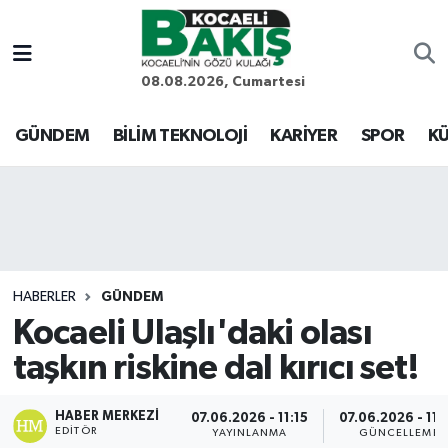
Kocaeli Nöbetçi Eczaneler
08.08.2026, Cumartesi
Kocaeli Hava Durumu
GÜNDEM
BİLİM TEKNOLOJİ
KARİYER
SPOR
KÜ
Kocaeli Trafik Yoğunluk Haritası
Süper Lig Puan Durumu ve Fikstür
Tüm Manşetler
HABERLER
GÜNDEM
Kocaeli Ulaşlı'daki olası
Son Dakika Haberleri
taşkın riskine dal kırıcı set!
Haber Arşivi
HABER MERKEZI
07.06.2026 - 11:15
07.06.2026 - 11:
EDITÖR
YAYINLANMA
GÜNCELLEME