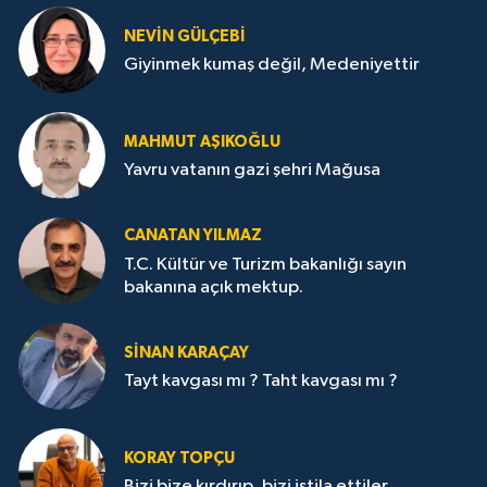
NEVİN GÜLÇEBİ
Giyinmek kumaş değil, Medeniyettir
MAHMUT AŞIKOĞLU
Yavru vatanın gazi şehri Mağusa
CANATAN YILMAZ
T.C. Kültür ve Turizm bakanlığı sayın
bakanına açık mektup.
SİNAN KARAÇAY
Tayt kavgası mı ? Taht kavgası mı ?
KORAY TOPÇU
Bizi bize kırdırıp, bizi istila ettiler,