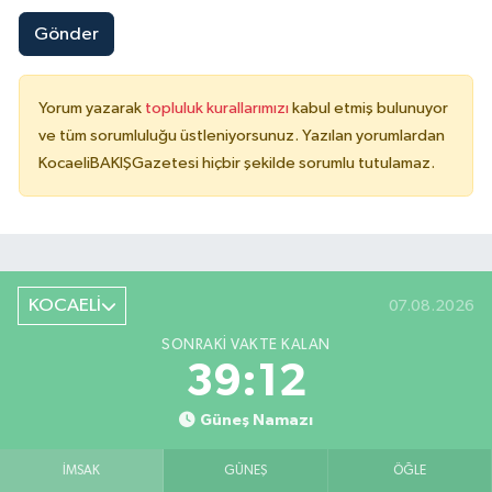
Gönder
Yorum yazarak
topluluk kurallarımızı
kabul etmiş bulunuyor
ve tüm sorumluluğu üstleniyorsunuz. Yazılan yorumlardan
KocaeliBAKIŞGazetesi hiçbir şekilde sorumlu tutulamaz.
KOCAELİ
07.08.2026
SONRAKI VAKTE KALAN
39:12
Güneş Namazı
İMSAK
GÜNEŞ
ÖĞLE