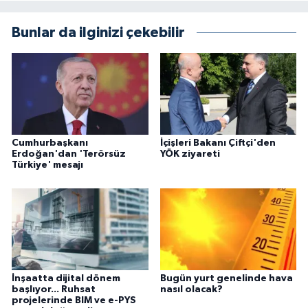
Bunlar da ilginizi çekebilir
Cumhurbaşkanı
İçişleri Bakanı Çiftçi'den
Erdoğan'dan 'Terörsüz
YÖK ziyareti
Türkiye' mesajı
İnşaatta dijital dönem
Bugün yurt genelinde hava
başlıyor... Ruhsat
nasıl olacak?
projelerinde BIM ve e-PYS