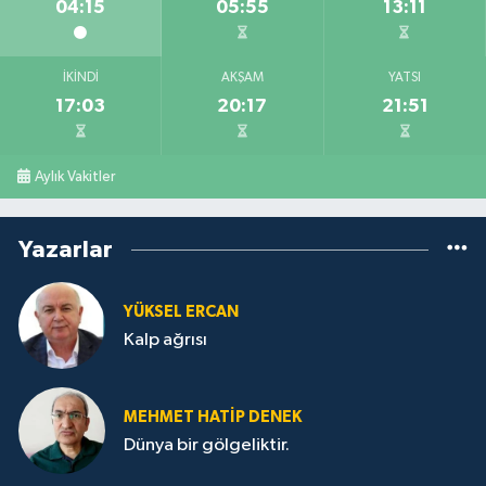
04:15
05:55
13:11
İKINDI
AKŞAM
YATSI
17:03
20:17
21:51
Aylık Vakitler
Yazarlar
YÜKSEL ERCAN
Kalp ağrısı
MEHMET HATİP DENEK
Dünya bir gölgeliktir.