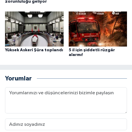
zorunluluğu geliyor
Yüksek Askerî Şûra toplandı
5 il için şiddetli rüzgâr
alarmı!
Yorumlar