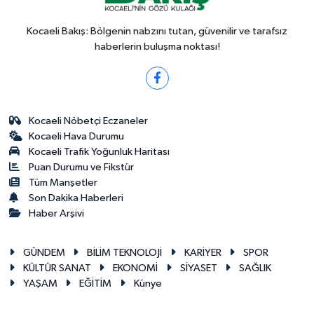
Kocaeli Bakış: Bölgenin nabzını tutan, güvenilir ve tarafsız
haberlerin buluşma noktası!
Kocaeli Nöbetçi Eczaneler
Kocaeli Hava Durumu
Kocaeli Trafik Yoğunluk Haritası
Puan Durumu ve Fikstür
Tüm Manşetler
Son Dakika Haberleri
Haber Arşivi
GÜNDEM
BİLİM TEKNOLOJİ
KARİYER
SPOR
KÜLTÜR SANAT
EKONOMİ
SİYASET
SAĞLIK
YAŞAM
EĞİTİM
Künye