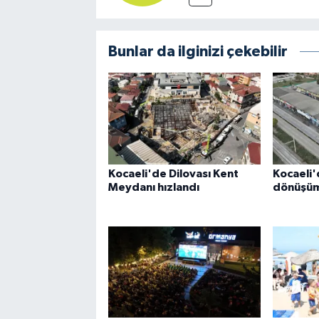
Bunlar da ilginizi çekebilir
Kocaeli'de Dilovası Kent
Kocaeli'
Meydanı hızlandı
dönüşüm 