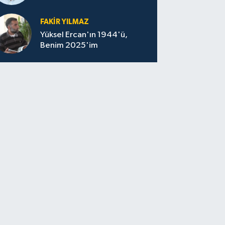
felaketin sessizliği
FAKİR YILMAZ
Yüksel Ercan'ın 1944'ü,
Benim 2025'im