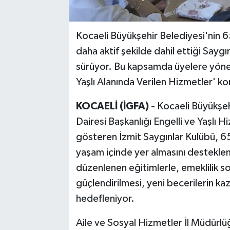
Kocaeli Büyükşehir Belediyesi'nin 6
daha aktif şekilde dahil ettiği Saygı
sürüyor. Bu kapsamda üyelere yönelik
Yaşlı Alanında Verilen Hizmetler' kon
KOCAELİ (İGFA) -
Kocaeli Büyükşeh
Dairesi Başkanlığı Engelli ve Yaşlı
gösteren İzmit Saygınlar Kulübü, 65 
yaşam içinde yer almasını destek
düzenlenen eğitimlerle, emeklilik 
güçlendirilmesi, yeni becerilerin kaz
hedefleniyor.
Aile ve Sosyal Hizmetler İl Müdürlüğ