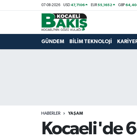
47,7106
55,1652
64,40
07-08-2026
USD
EUR
GBP
Kocaeli Nöbetçi Eczaneler
Kocaeli Hava Durumu
GÜNDEM
BİLİM TEKNOLOJİ
KARİYE
Kocaeli Trafik Yoğunluk Haritası
Süper Lig Puan Durumu ve Fikstür
Tüm Manşetler
Son Dakika Haberleri
HABERLER
YAŞAM
Haber Arşivi
Kocaeli'de 