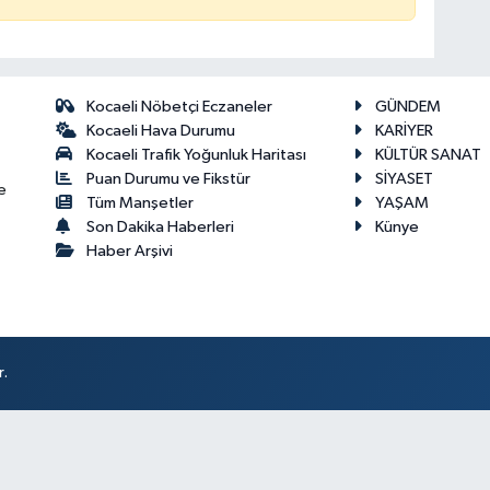
Kocaeli Nöbetçi Eczaneler
GÜNDEM
Kocaeli Hava Durumu
KARİYER
Kocaeli Trafik Yoğunluk Haritası
KÜLTÜR SANAT
Puan Durumu ve Fikstür
SİYASET
e
Tüm Manşetler
YAŞAM
Son Dakika Haberleri
Künye
Haber Arşivi
r.