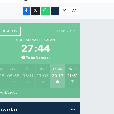
-
+
A
A
KOCAELİ
07.08.2026
SONRAKI VAKTE KALAN
27:43
Yatsı Namazı
AK
GÜNEŞ
ÖĞLE
İKINDI
AKŞAM
YATSI
15
05:55
13:11
17:03
20:17
21:51
Aylık Vakitler
azarlar