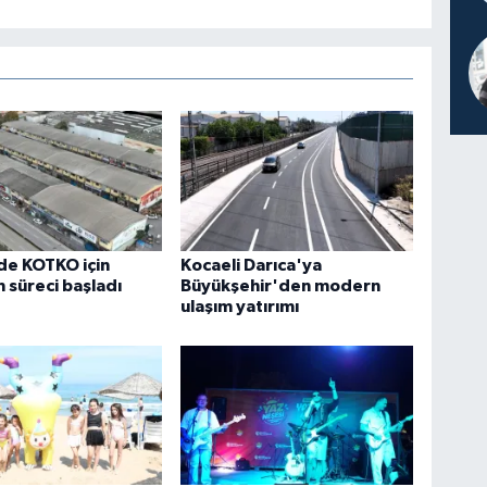
de KOTKO için
Kocaeli Darıca'ya
süreci başladı
Büyükşehir'den modern
ulaşım yatırımı