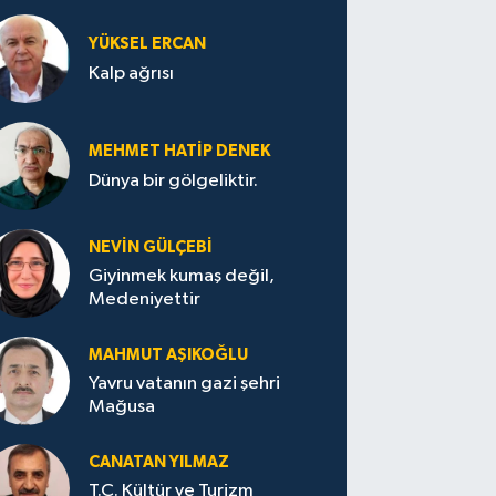
YÜKSEL ERCAN
Kalp ağrısı
MEHMET HATİP DENEK
Dünya bir gölgeliktir.
NEVİN GÜLÇEBİ
Giyinmek kumaş değil,
Medeniyettir
MAHMUT AŞIKOĞLU
Yavru vatanın gazi şehri
Mağusa
CANATAN YILMAZ
T.C. Kültür ve Turizm