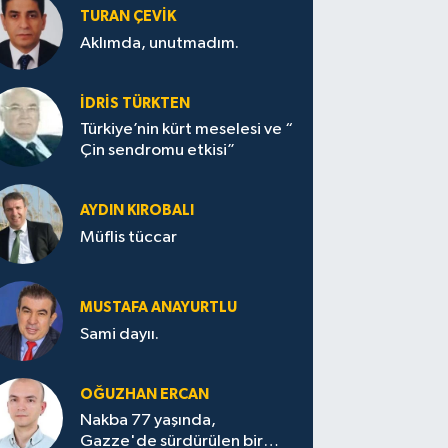
TURAN ÇEVİK
Aklımda, unutmadım.
İDRİS TÜRKTEN
Türkiye’nin kürt meselesi ve “
Çin sendromu etkisi”
AYDIN KIROBALI
Müflis tüccar
MUSTAFA ANAYURTLU
Sami dayıı.
OĞUZHAN ERCAN
Nakba 77 yaşında,
Gazze'de sürdürülen bir