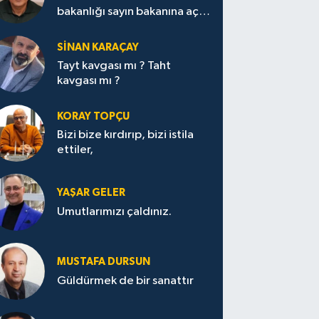
bakanlığı sayın bakanına açık
mektup.
SİNAN KARAÇAY
Tayt kavgası mı ? Taht
kavgası mı ?
KORAY TOPÇU
Bizi bize kırdırıp, bizi istila
ettiler,
YAŞAR GELER
Umutlarımızı çaldınız.
MUSTAFA DURSUN
Güldürmek de bir sanattır