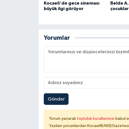
Kocaeli'de gece sineması
Belde A.
büyük ilgi görüyor
çocuklar
Yorumlar
Gönder
Yorum yazarak
topluluk kurallarımızı
kabul e
Yazılan yorumlardan KocaeliBAKIŞGazetesi 