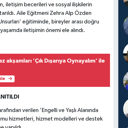
, iletişim becerileri ve sosyal ilişkilerin
ktarıldı. Aile Eğitmeni Zehra Alp Özden
Unsurları' eğitiminde, bireyler arası doğru
yaşamda iletişimin önemi ele alındı.
az akşamları 'Çık Dışarıya Oynayalım' ile
üle
NITILDI
afından verilen 'Engelli ve Yaşlı Alanında
amu hizmetleri, hizmet modelleri ve destek
e yapıldı.