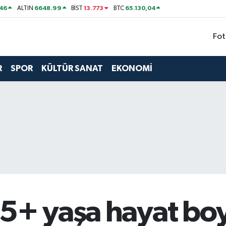
46
6648.99
13.773
65.130,04
ALTIN
BİST
BTC
Fot
R
SPOR
KÜLTÜR SANAT
EKONOMİ
65+ yaşa hayat b