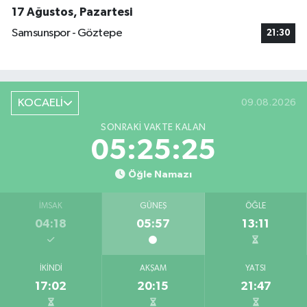
17 Ağustos, Pazartesi
Samsunspor - Göztepe
21:30
KOCAELİ
09.08.2026
SONRAKI VAKTE KALAN
05:25:25
Öğle Namazı
İMSAK
GÜNEŞ
ÖĞLE
04:18
05:57
13:11
İKINDI
AKŞAM
YATSI
17:02
20:15
21:47