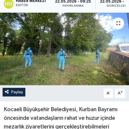
HABER MERKEZI
22.05.2026 - 09:25
22.05.2026 - 0
EDITÖR
YAYINLANMA
GÜNCELLEM
Paylaş
-
+
A
A
Kocaeli Büyükşehir Belediyesi, Kurban Bayramı
öncesinde vatandaşların rahat ve huzur içinde
mezarlık ziyaretlerini gerçekleştirebilmeleri