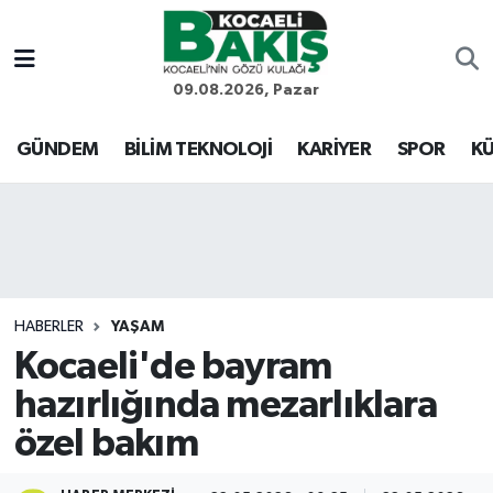
Kocaeli Nöbetçi Eczaneler
09.08.2026, Pazar
Kocaeli Hava Durumu
GÜNDEM
BİLİM TEKNOLOJİ
KARİYER
SPOR
KÜ
Kocaeli Trafik Yoğunluk Haritası
Süper Lig Puan Durumu ve Fikstür
Tüm Manşetler
HABERLER
YAŞAM
Kocaeli'de bayram
Son Dakika Haberleri
hazırlığında mezarlıklara
Haber Arşivi
özel bakım