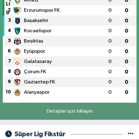
Amed
0
0
2
Erzurumspor FK
0
0
3
Başakşehir
0
0
4
Kocaelispor
0
0
5
Beşiktaş
0
0
6
Eyüpspor
0
0
7
Galatasaray
0
0
8
Çorum FK
0
0
9
Gaziantep FK
0
0
10
Alanyaspor
0
0
Detaylar için tıklayın
Süper Lig Fikstür