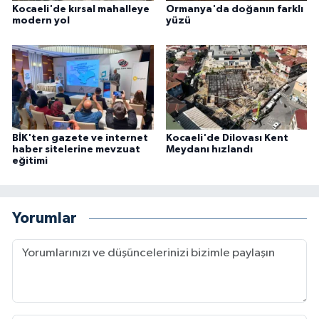
Kocaeli'de kırsal mahalleye
Ormanya'da doğanın farklı
modern yol
yüzü
BİK'ten gazete ve internet
Kocaeli'de Dilovası Kent
haber sitelerine mevzuat
Meydanı hızlandı
eğitimi
Yorumlar