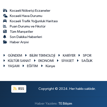
Kocaeli Nöbetçi Eczaneler
Kocaeli Hava Durumu
Kocaeli Trafik Yoğunluk Haritası
Puan Durumu ve Fikstür
Tüm Manşetler
Son Dakika Haberleri
Haber Arşivi
GÜNDEM
BİLİM TEKNOLOJİ
KARİYER
SPOR
KÜLTÜR SANAT
EKONOMİ
SİYASET
SAĞLIK
YAŞAM
EĞİTİM
Künye
RSS
Copyright © 2024. Her hakkı saklıdır.
Haber Yazılımı:
TE Bilişim