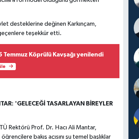
lımcılara rol model olduğunu görmekten
evlet desteklerine değinen Karkınçam,
eçenlere teşekkür etti.
5 Temmuz Köprülü Kavşağı yenilendi
üle
NTAR: 'GELECEĞİ TASARLAYAN BİREYLER
TÜ Rektörü Prof. Dr. Hacı Ali Mantar,
öğrencilere bakış açısını şu temel başlıklar