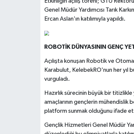
Etkinliğin açılış töreni; GTÜ Rektör
Genel Müdür Yardımcısı Tarık Karkı
Ercan Aslan'ın katılımıyla yapıldı.
ROBOTİK DÜNYASININ GENÇ YET
Açılışta konuşan Robotik ve Otoma
Karabulut, KelebekRO'nun her yıl büy
vurguladı.
Hazırlık sürecinin büyük bir titizlik
amaçlarının gençlerin mühendislik bec
platform sunmak olduğunu ifade ett
Gençlik Hizmetleri Genel Müdür Ya