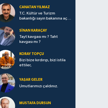
CANATAN YILMAZ
T.C. Kültür ve Turizm
bakanlığı sayın bakanına açık
mektup.
SİNAN KARAÇAY
Tayt kavgası mı ? Taht
kavgası mı ?
KORAY TOPÇU
Bizi bize kırdırıp, bizi istila
ettiler,
YAŞAR GELER
Umutlarımızı çaldınız.
MUSTAFA DURSUN