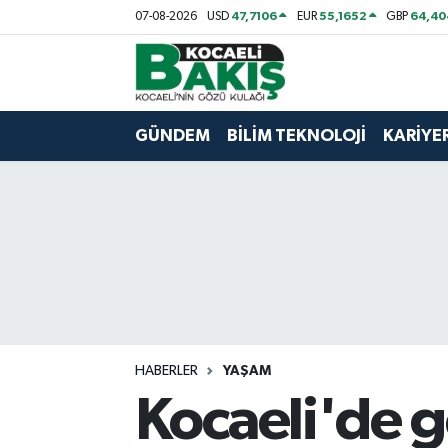
47,7106
55,1652
64,40
07-08-2026
USD
EUR
GBP
Kocaeli Nöbetçi Eczaneler
Kocaeli Hava Durumu
GÜNDEM
BİLİM TEKNOLOJİ
KARİYE
Kocaeli Trafik Yoğunluk Haritası
Süper Lig Puan Durumu ve Fikstür
Tüm Manşetler
Son Dakika Haberleri
HABERLER
YAŞAM
Haber Arşivi
Kocaeli'de 