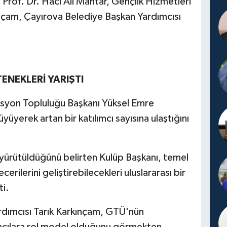
ü Prof. Dr. Hacı Ali Mantar, Gençlik Hizmetleri
nçam, Çayırova Belediye Başkan Yardımcısı
ENEKLERİ YARIŞTI
syon Topluluğu Başkanı Yüksel Emre
üyerek artan bir katılımcı sayısına ulaştığını
le yürütüldüğünü belirten Kulüp Başkanı, temel
erilerini geliştirebilecekleri uluslararası bir
i.
rdımcısı Tarık Karkınçam, GTÜ'nün