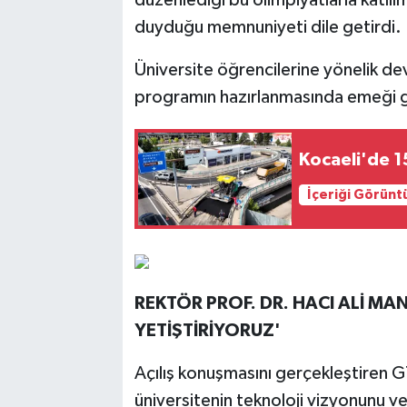
düzenlediği bu olimpiyatlarla katı
duyduğu memnuniyeti dile getirdi.
Üniversite öğrencilerine yönelik d
programın hazırlanmasında emeği g
Kocaeli'de 1
İçeriği Görünt
REKTÖR PROF. DR. HACI ALİ MA
YETİŞTİRİYORUZ'
Açılış konuşmasını gerçekleştiren G
üniversitenin teknoloji vizyonunu ve 