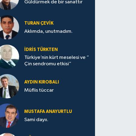
Güldürmek de bir sanattır
TURAN ÇEVİK
Aklımda, unutmadım.
İDRİS TÜRKTEN
Türkiye’nin kürt meselesi ve “
Çin sendromu etkisi”
AYDIN KIROBALI
Müflis tüccar
MUSTAFA ANAYURTLU
Sami dayıı.