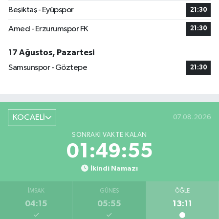
Beşiktaş - Eyüpspor
21:30
Amed - Erzurumspor FK
21:30
17 Ağustos, Pazartesi
Samsunspor - Göztepe
21:30
KOCAELİ
07.08.2026
SONRAKI VAKTE KALAN
01:49:54
İkindi Namazı
İMSAK
GÜNEŞ
ÖĞLE
04:15
05:55
13:11