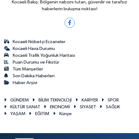
Kocaeli Bakış: Bölgenin nabzını tutan, güvenilir ve tarafsız
haberlerin buluşma noktası!
Kocaeli Nöbetçi Eczaneler
Kocaeli Hava Durumu
Kocaeli Trafik Yoğunluk Haritası
Puan Durumu ve Fikstür
Tüm Manşetler
Son Dakika Haberleri
Haber Arşivi
GÜNDEM
BİLİM TEKNOLOJİ
KARİYER
SPOR
KÜLTÜR SANAT
EKONOMİ
SİYASET
SAĞLIK
YAŞAM
EĞİTİM
Künye