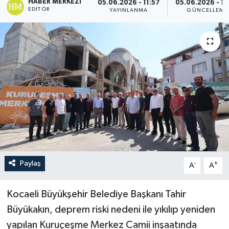
HABER MERKEZI
05.06.2026 - 11:57
05.06.2026 - 12
EDITÖR
YAYINLANMA
GÜNCELLEME
Paylaş
-
+
A
A
Kocaeli Büyükşehir Belediye Başkanı Tahir
Büyükakın, deprem riski nedeni ile yıkılıp yeniden
yapılan Kuruçeşme Merkez Camii inşaatında