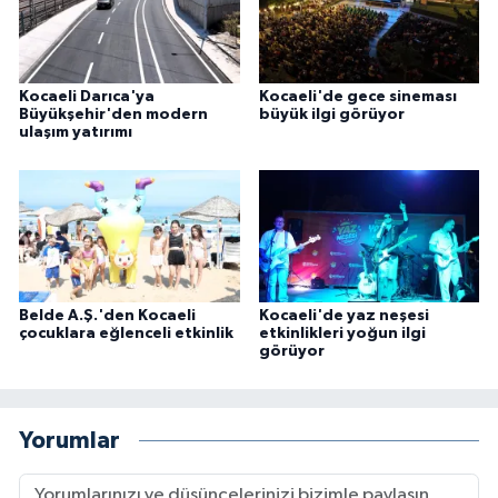
Kocaeli Darıca'ya
Kocaeli'de gece sineması
Büyükşehir'den modern
büyük ilgi görüyor
ulaşım yatırımı
Belde A.Ş.'den Kocaeli
Kocaeli'de yaz neşesi
çocuklara eğlenceli etkinlik
etkinlikleri yoğun ilgi
görüyor
Yorumlar