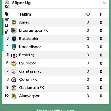
Süper Lig
#
Takım
O
P
1
Amed
0
0
2
Erzurumspor FK
0
0
3
Başakşehir
0
0
4
Kocaelispor
0
0
5
Beşiktaş
0
0
6
Eyüpspor
0
0
7
Galatasaray
0
0
8
Çorum FK
0
0
9
Gaziantep FK
0
0
10
Alanyaspor
0
0