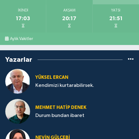
İKINDI
AKŞAM
YATSI
17:03
20:17
21:51
Aylık Vakitler
Yazarlar
YÜKSEL ERCAN
Kendimizi kurtarabilirsek.
MEHMET HATİP DENEK
Durum bundan ibaret
NEVİN GÜLÇEBİ