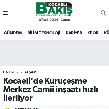
Kocaeli Nöbetçi Eczaneler
07.08.2026, Cuma
Kocaeli Hava Durumu
GÜNDEM
BİLİM TEKNOLOJİ
KARİYER
SPOR
KÜ
Kocaeli Trafik Yoğunluk Haritası
Süper Lig Puan Durumu ve Fikstür
Tüm Manşetler
HABERLER
YAŞAM
Kocaeli'de Kuruçeşme
Son Dakika Haberleri
Merkez Camii inşaatı hızlı
Haber Arşivi
ilerliyor