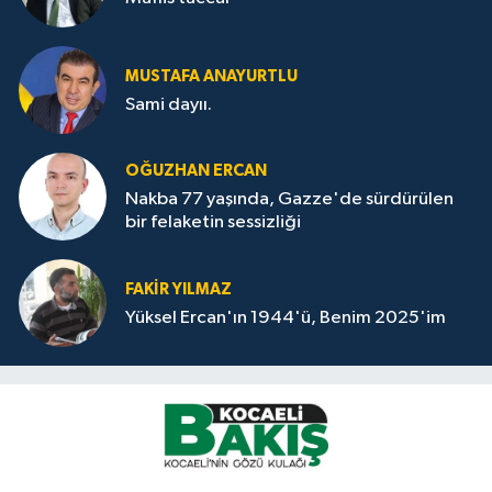
MUSTAFA ANAYURTLU
Sami dayıı.
OĞUZHAN ERCAN
Nakba 77 yaşında, Gazze'de sürdürülen
bir felaketin sessizliği
FAKİR YILMAZ
Yüksel Ercan'ın 1944'ü, Benim 2025'im