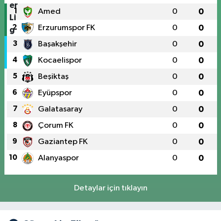
1
Amed
0
0
2
Erzurumspor FK
0
0
3
Başakşehir
0
0
4
Kocaelispor
0
0
5
Beşiktaş
0
0
6
Eyüpspor
0
0
7
Galatasaray
0
0
8
Çorum FK
0
0
9
Gaziantep FK
0
0
10
Alanyaspor
0
0
Detaylar için tıklayın