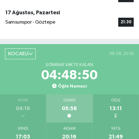
17 Ağustos, Pazartesi
Samsunspor - Göztepe
21:30
KOCAELİ
08.08.2026
SONRAKI VAKTE KALAN
04:48:49
Öğle Namazı
İMSAK
GÜNEŞ
ÖĞLE
04:16
05:56
13:11
İKINDI
AKŞAM
YATSI
17:03
20:16
21:49