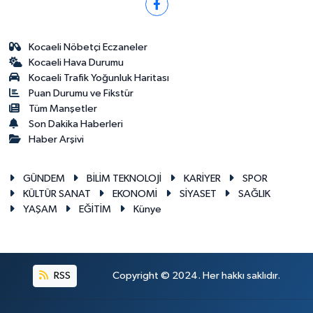
Kocaeli Nöbetçi Eczaneler
Kocaeli Hava Durumu
Kocaeli Trafik Yoğunluk Haritası
Puan Durumu ve Fikstür
Tüm Manşetler
Son Dakika Haberleri
Haber Arşivi
GÜNDEM
BİLİM TEKNOLOJİ
KARİYER
SPOR
KÜLTÜR SANAT
EKONOMİ
SİYASET
SAĞLIK
YAŞAM
EĞİTİM
Künye
RSS
Copyright © 2024. Her hakkı saklıdır.