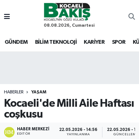
Kocaeli Nöbetçi Eczaneler
08.08.2026, Cumartesi
Kocaeli Hava Durumu
GÜNDEM
BİLİM TEKNOLOJİ
KARİYER
SPOR
KÜ
Kocaeli Trafik Yoğunluk Haritası
Süper Lig Puan Durumu ve Fikstür
Tüm Manşetler
HABERLER
YAŞAM
Kocaeli'de Milli Aile Haftası
Son Dakika Haberleri
coşkusu
Haber Arşivi
HABER MERKEZI
22.05.2026 - 14:56
22.05.2026 - 15
EDITÖR
YAYINLANMA
GÜNCELLEME