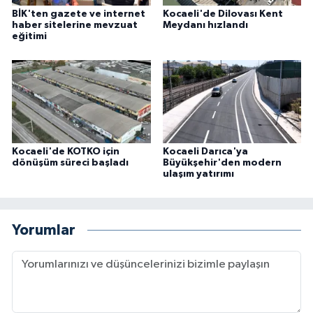
BİK'ten gazete ve internet
Kocaeli'de Dilovası Kent
haber sitelerine mevzuat
Meydanı hızlandı
eğitimi
Kocaeli'de KOTKO için
Kocaeli Darıca'ya
dönüşüm süreci başladı
Büyükşehir'den modern
ulaşım yatırımı
Yorumlar