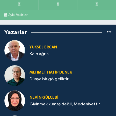
Aylık Vakitler
Yazarlar
YÜKSEL ERCAN
Kalp ağrısı
MEHMET HATİP DENEK
Dünya bir gölgeliktir.
NEVİN GÜLÇEBİ
Giyinmek kumaş değil, Medeniyettir