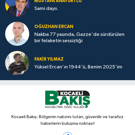
MUSTAFA ANAYURTLU
Sami dayıı.
OĞUZHAN ERCAN
Nakba 77 yaşında, Gazze'de sürdürülen
bir felaketin sessizliği
FAKİR YILMAZ
Yüksel Ercan'ın 1944'ü, Benim 2025'im
Kocaeli Bakış: Bölgenin nabzını tutan, güvenilir ve tarafsız
haberlerin buluşma noktası!