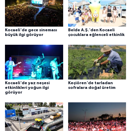
Kocaeli'de gece sineması
Belde A.Ş.'den Kocaeli
büyük ilgi görüyor
çocuklara eğlenceli etkinlik
Kocaeli'de yaz neşesi
Keçiören'de tarladan
etkinlikleri yoğun ilgi
sofralara doğal üretim
görüyor