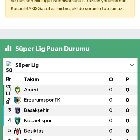
ve tüm sorumluluğu üstleniyorsunuz. Yazılan yorumlardan
KocaeliBAKIŞGazetesi hiçbir şekilde sorumlu tutulamaz.
Süper Lig Puan Durumu
Süper Lig
#
Takım
O
P
1
Amed
0
0
2
Erzurumspor FK
0
0
3
Başakşehir
0
0
4
Kocaelispor
0
0
5
Beşiktaş
0
0