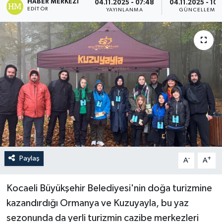
HABER MERKEZI
04.11.2025 - 07:48
04.11.2025 - 10:
EDITÖR
YAYINLANMA
GÜNCELLEME
Paylaş
-
+
A
A
Kocaeli Büyükşehir Belediyesi'nin doğa turizmine
kazandırdığı Ormanya ve Kuzuyayla, bu yaz
sezonunda da yerli turizmin cazibe merkezleri