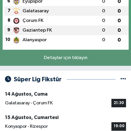
6
Eyüpspor
0
0
7
Galatasaray
0
0
8
Çorum FK
0
0
9
Gaziantep FK
0
0
10
Alanyaspor
0
0
Detaylar için tıklayın
Süper Lig Fikstür
14 Ağustos, Cuma
Galatasaray - Çorum FK
21:30
15 Ağustos, Cumartesi
Konyaspor - Rizespor
19:00