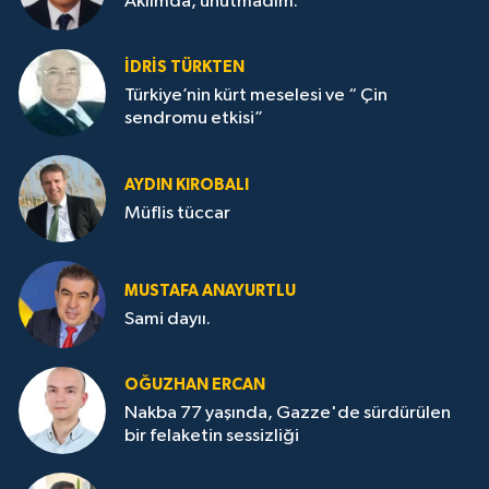
Aklımda, unutmadım.
İDRİS TÜRKTEN
Türkiye’nin kürt meselesi ve “ Çin
sendromu etkisi”
AYDIN KIROBALI
Müflis tüccar
MUSTAFA ANAYURTLU
Sami dayıı.
OĞUZHAN ERCAN
Nakba 77 yaşında, Gazze'de sürdürülen
bir felaketin sessizliği