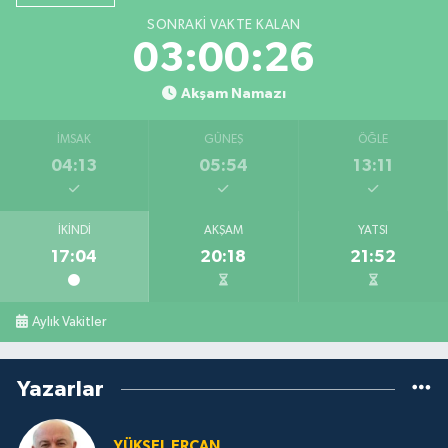
SONRAKI VAKTE KALAN
03:00:25
Akşam Namazı
İMSAK
GÜNEŞ
ÖĞLE
04:13
05:54
13:11
İKINDI
AKŞAM
YATSI
17:04
20:18
21:52
Aylık Vakitler
Yazarlar
YÜKSEL ERCAN