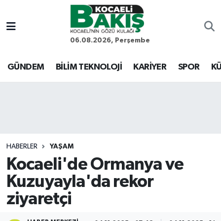
Kocaeli Nöbetçi Eczaneler
06.08.2026, Perşembe
Kocaeli Hava Durumu
GÜNDEM
BİLİM TEKNOLOJİ
KARİYER
SPOR
KÜ
Kocaeli Trafik Yoğunluk Haritası
Süper Lig Puan Durumu ve Fikstür
Tüm Manşetler
HABERLER
YAŞAM
Kocaeli'de Ormanya ve
Son Dakika Haberleri
Kuzuyayla'da rekor
Haber Arşivi
ziyaretçi