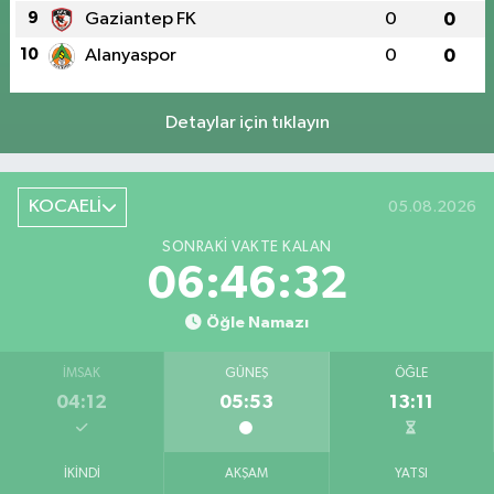
9
Gaziantep FK
0
0
10
Alanyaspor
0
0
Detaylar için tıklayın
KOCAELİ
05.08.2026
SONRAKI VAKTE KALAN
06:46:32
Öğle Namazı
İMSAK
GÜNEŞ
ÖĞLE
04:12
05:53
13:11
İKINDI
AKŞAM
YATSI