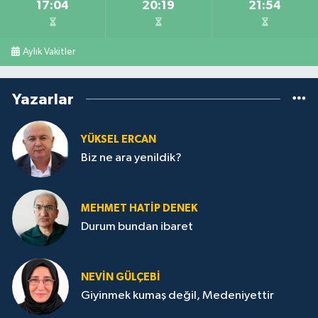
17:04
20:19
21:54
Aylık Vakitler
Yazarlar
YÜKSEL ERCAN
Biz ne ara yenildik?
MEHMET HATİP DENEK
Durum bundan ibaret
NEVİN GÜLÇEBİ
Giyinmek kumaş değil, Medeniyettir