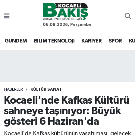
Kocaeli Nöbetçi Eczaneler
06.08.2026, Perşembe
Kocaeli Hava Durumu
GÜNDEM
BİLİM TEKNOLOJİ
KARİYER
SPOR
KÜ
Kocaeli Trafik Yoğunluk Haritası
Süper Lig Puan Durumu ve Fikstür
Tüm Manşetler
HABERLER
KÜLTÜR SANAT
Kocaeli'nde Kafkas Kültürü
Son Dakika Haberleri
sahneye taşınıyor: Büyük
Haber Arşivi
gösteri 6 Haziran'da
Kocaeli'de Kafkas kültürünün yaşatılması, gelecek