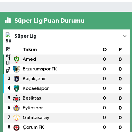
Süper Lig Puan Durumu
Süper Lig
#
Takım
O
P
1
Amed
0
0
2
Erzurumspor FK
0
0
3
Başakşehir
0
0
4
Kocaelispor
0
0
5
Beşiktaş
0
0
6
Eyüpspor
0
0
7
Galatasaray
0
0
8
Çorum FK
0
0