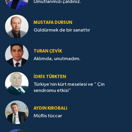
Umutlarımızı çaldınız.
MUSTAFA DURSUN
Güldürmek de bir sanattır
TURAN ÇEVİK
Aklımda, unutmadım.
İDRİS TÜRKTEN
Türkiye’nin kürt meselesi ve “ Çin
sendromu etkisi”
AYDIN KIROBALI
Müflis tüccar