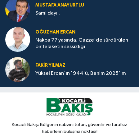
MUSTAFA ANAYURTLU
Sami dayıı.
OĞUZHAN ERCAN
Nakba 77 yaşında, Gazze'de sürdürülen
bir felaketin sessizliği
FAKİR YILMAZ
Yüksel Ercan'ın 1944'ü, Benim 2025'im
Kocaeli Bakış: Bölgenin nabzını tutan, güvenilir ve tarafsız
haberlerin buluşma noktası!