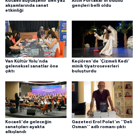
Kocaeli Büyükşehir'den yaz
Altın Portakal'ın ödüllü
akşamlarında sanat
gençleri belli oldu
etkinliği
Van Kültür Yolu'nda
Keçiören'de 'Çizmeli Kedi'
geleneksel sanatlar öne
minik tiyatroseverleri
çıktı
buluşturdu
Kocaeli'de geleceğin
Gazeteci Erol Polat'ın ''Deli
sanatçıları ayakta
Osman'' adlı romanı çıktı
alkışlandı