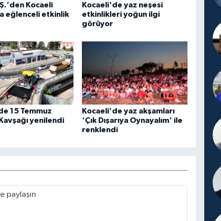
Ş.'den Kocaeli
Kocaeli'de yaz neşesi
a eğlenceli etkinlik
etkinlikleri yoğun ilgi
görüyor
'de 15 Temmuz
Kocaeli'de yaz akşamları
Kavşağı yenilendi
'Çık Dışarıya Oynayalım' ile
renklendi