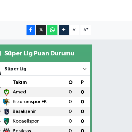
-
+
A
A
Süper Lig Puan Durumu
Süper Lig
#
Takım
O
P
1
Amed
0
0
2
Erzurumspor FK
0
0
3
Başakşehir
0
0
4
Kocaelispor
0
0
5
Beşiktaş
0
0