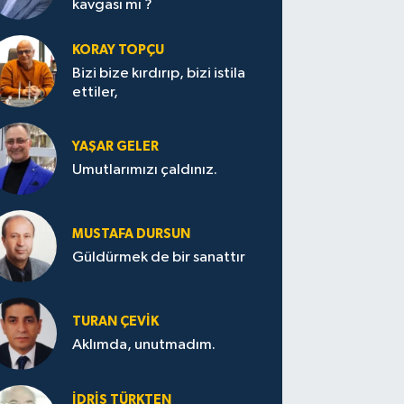
kavgası mı ?
KORAY TOPÇU
Bizi bize kırdırıp, bizi istila
ettiler,
YAŞAR GELER
Umutlarımızı çaldınız.
MUSTAFA DURSUN
Güldürmek de bir sanattır
TURAN ÇEVİK
Aklımda, unutmadım.
İDRİS TÜRKTEN