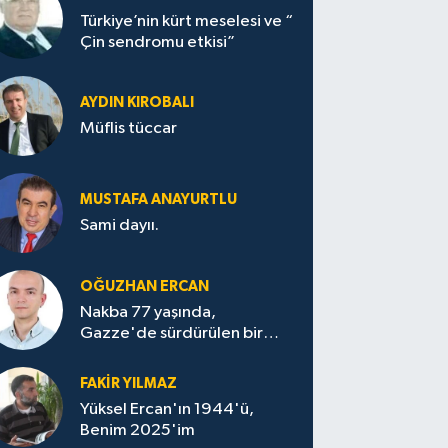
Türkiye’nin kürt meselesi ve “
Çin sendromu etkisi”
AYDIN KIROBALI
Müflis tüccar
MUSTAFA ANAYURTLU
Sami dayıı.
OĞUZHAN ERCAN
Nakba 77 yaşında,
Gazze'de sürdürülen bir
felaketin sessizliği
FAKİR YILMAZ
Yüksel Ercan'ın 1944'ü,
Benim 2025'im