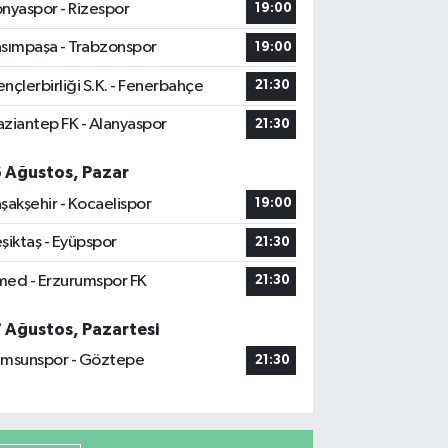
nyaspor - Rizespor
19:00
sımpaşa - Trabzonspor
19:00
nçlerbirliği S.K. - Fenerbahçe
21:30
ziantep FK - Alanyaspor
21:30
6 Ağustos, Pazar
şakşehir - Kocaelispor
19:00
şiktaş - Eyüpspor
21:30
ed - Erzurumspor FK
21:30
7 Ağustos, Pazartesi
msunspor - Göztepe
21:30