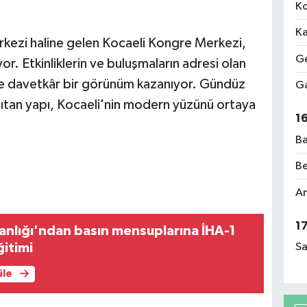
Ko
Ka
rkezi haline gelen Kocaeli Kongre Merkezi,
Ge
yor. Etkinliklerin ve buluşmaların adresi olan
ve davetkâr bir görünüm kazanıyor. Gündüz
Ga
nsıtan yapı, Kocaeli'nin modern yüzünü ortaya
1
Ba
Be
Am
1
kanlığı'ndan basın mensuplarına İHA-1
ğitimi
Sa
üle