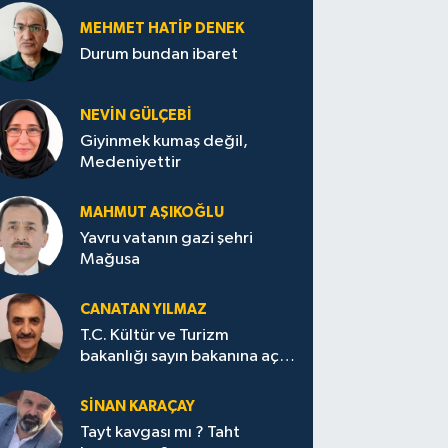
MEHMET HATİP DENEK
Durum bundan ibaret
NEVİN GÜLÇEBİ
Giyinmek kumaş değil,
Medeniyettir
MAHMUT AŞIKOĞLU
Yavru vatanın gazi şehri
Mağusa
CANATAN YILMAZ
T.C. Kültür ve Turizm
bakanlığı sayın bakanına açık
mektup.
SİNAN KARAÇAY
Tayt kavgası mı ? Taht