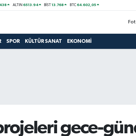
438
6513.94
13.768
64.602,05
ALTIN
BİST
BTC
Fot
R
SPOR
KÜLTÜR SANAT
EKONOMİ
projeleri gece-gün