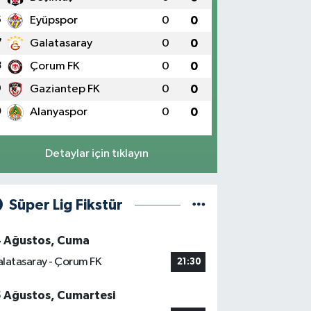
6
Eyüpspor
0
0
7
Galatasaray
0
0
8
Çorum FK
0
0
9
Gaziantep FK
0
0
0
Alanyaspor
0
0
Detaylar için tıklayın
Süper Lig Fikstür
4 Ağustos, Cuma
latasaray - Çorum FK
21:30
5 Ağustos, Cumartesi