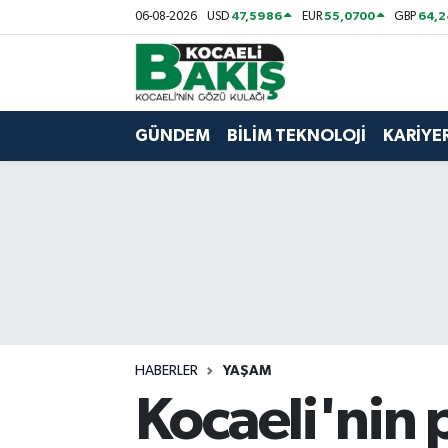
47,5986
55,0700
64,2
06-08-2026
USD
EUR
GBP
Kocaeli Nöbetçi Eczaneler
Kocaeli Hava Durumu
GÜNDEM
BİLİM TEKNOLOJİ
KARİYE
Kocaeli Trafik Yoğunluk Haritası
Süper Lig Puan Durumu ve Fikstür
Tüm Manşetler
Son Dakika Haberleri
HABERLER
YAŞAM
Haber Arşivi
Kocaeli'nin 