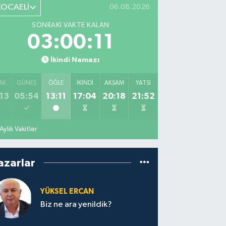
KOCAELİ
06.08.2026
SONRAKI VAKTE KALAN
03:00:10
İkindi Namazı
AK
GÜNEŞ
ÖĞLE
İKINDI
AKŞAM
YATSI
13
05:54
13:11
17:04
20:18
21:52
Aylık Vakitler
azarlar
YÜKSEL ERCAN
Biz ne ara yenildik?