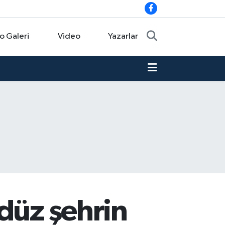
o Galeri
Video
Yazarlar
düz şehrin