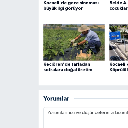
Kocaeli'de gece sineması
Belde A.
büyük ilgi görüyor
çocuklar
Keçiören'de tarladan
Kocaeli
sofralara doğal üretim
Köprülü 
Yorumlar