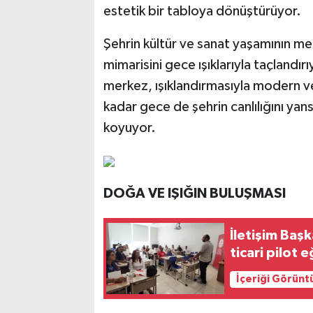
estetik bir tabloya dönüştürüyor.
Şehrin kültür ve sanat yaşamının me
mimarisini gece ışıklarıyla taçlandırı
merkez, ışıklandırmasıyla modern 
kadar gece de şehrin canlılığını ya
koyuyor.
DOĞA VE IŞIĞIN BULUŞMASI
İletişim Baş
ticari pilot e
İçeriği Görünt