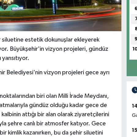
 siluetine estetik dokunuşlar ekleyerek
yor. Büyükşehir'in vizyon projeleri, gündüz
1
 yansıtıyor.
r Belediyesi'nin vizyon projeleri gece ayrı
oktalarından biri olan Milli İrade Meydanı,
nlatmalarıyla gündüz olduğu kadar gece de
1
binin attığı bir alan olarak ziyaretçilerini
Ga
rıyla şehre canlı bir atmosfer katıyor. Gece
1
ir kimlik kazanırken, bu da şehir siluetini