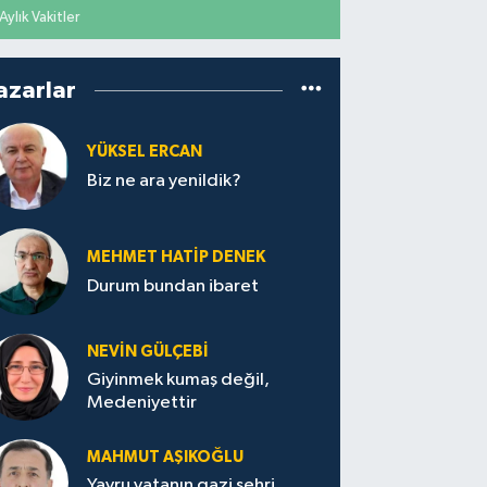
Aylık Vakitler
azarlar
YÜKSEL ERCAN
Biz ne ara yenildik?
MEHMET HATİP DENEK
Durum bundan ibaret
NEVİN GÜLÇEBİ
Giyinmek kumaş değil,
Medeniyettir
MAHMUT AŞIKOĞLU
Yavru vatanın gazi şehri