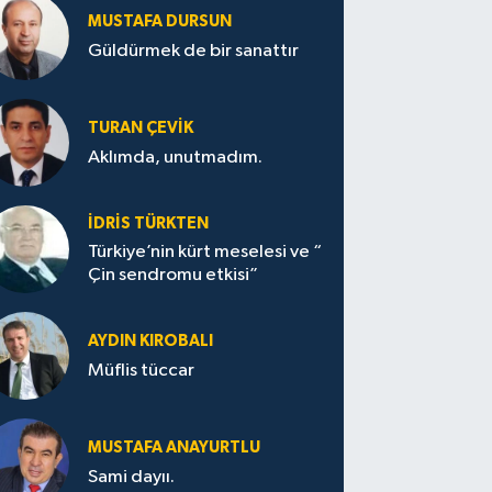
MUSTAFA DURSUN
Güldürmek de bir sanattır
TURAN ÇEVİK
Aklımda, unutmadım.
İDRİS TÜRKTEN
Türkiye’nin kürt meselesi ve “
Çin sendromu etkisi”
AYDIN KIROBALI
Müflis tüccar
MUSTAFA ANAYURTLU
Sami dayıı.