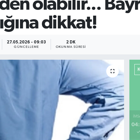
den olabilir... Ba
ğına dikkat!
27.05.2026 - 09:03
2 DK
GÜNCELLEME
OKUNMA SÜRESI
İMS
04: