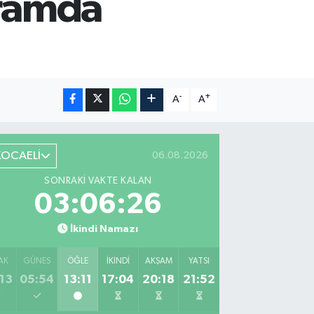
yramda
-
+
A
A
KOCAELİ
06.08.2026
SONRAKI VAKTE KALAN
03:06:25
İkindi Namazı
AK
GÜNEŞ
ÖĞLE
İKINDI
AKŞAM
YATSI
13
05:54
13:11
17:04
20:18
21:52