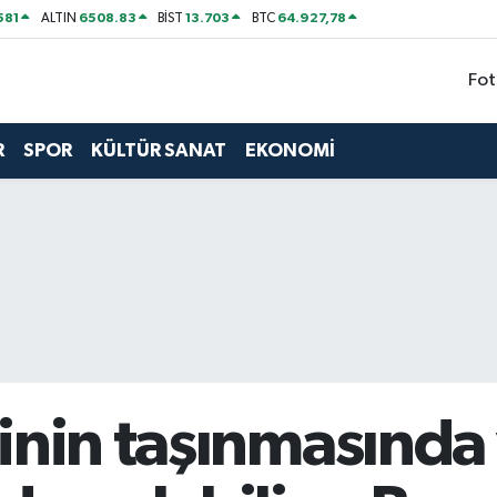
581
6508.83
13.703
64.927,78
ALTIN
BİST
BTC
Fot
R
SPOR
KÜLTÜR SANAT
EKONOMİ
inin taşınmasında 