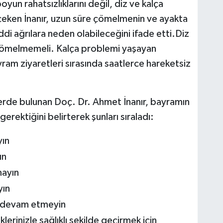
un rahatsızlıklarını değil, diz ve kalça
 çeken İnanır, uzun süre çömelmenin ve ayakta
di ağrılara neden olabileceğini ifade etti.Diz
e çömelmemeli. Kalça problemi yaşayan
yram ziyaretleri sırasında saatlerce hareketsiz
.
lerde bulunan Doç. Dr. Ahmet İnanır, bayramın
rektiğini belirterek şunları sıraladı:
yın
ın
mayın
yın
a devam etmeyin
erinizle sağlıklı şekilde geçirmek için