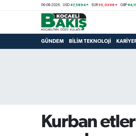
47,5894
55,0398
64,1
06-08-2026
USD
EUR
GBP
Kocaeli Nöbetçi Eczaneler
Kocaeli Hava Durumu
GÜNDEM
BİLİM TEKNOLOJİ
KARİYE
Kocaeli Trafik Yoğunluk Haritası
Süper Lig Puan Durumu ve Fikstür
Tüm Manşetler
Son Dakika Haberleri
Kurban etler
Haber Arşivi