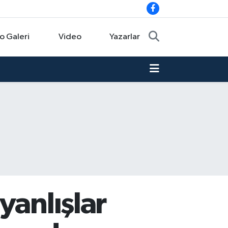
o Galeri
Video
Yazarlar
yanlışlar