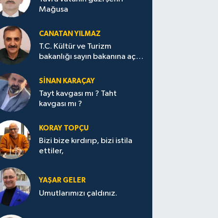
Mağusa
CANATAN YILMAZ
T.C. Kültür ve Turizm
bakanlığı sayın bakanına açık
mektup.
SİNAN KARAÇAY
Tayt kavgası mı ? Taht
kavgası mı ?
KORAY TOPÇU
Bizi bize kırdırıp, bizi istila
ettiler,
YAŞAR GELER
Umutlarımızı çaldınız.