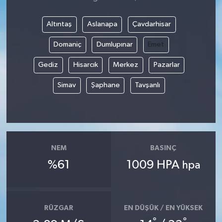
Altıntaş
Aslanapa
Çavdarhisar
Domaniç
Dumlupınar
Emet
Gediz
Hisarcık
Merkez
Pazarlar
Simav
Şaphane
Tavşanlı
NEM
BASINÇ
%61
1009 HPA
hpa
RÜZGAR
EN DÜŞÜK / EN YÜKSEK
°
°