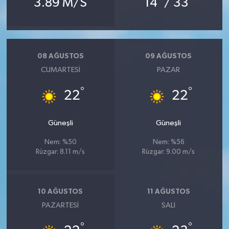
3.89 M/S
14
/ 33
08 AĞUSTOS
09 AĞUSTOS
CUMARTESI
PAZAR
°
°
22
22
Güneşli
Güneşli
Nem: %50
Nem: %56
Rüzgar: 8.11 m/s
Rüzgar: 9.00 m/s
10 AĞUSTOS
11 AĞUSTOS
PAZARTESI
SALI
°
°