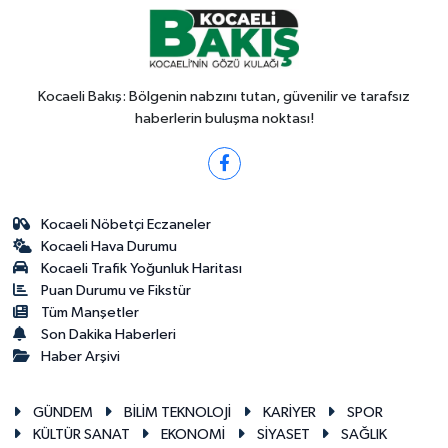
Kocaeli Bakış: Bölgenin nabzını tutan, güvenilir ve tarafsız
haberlerin buluşma noktası!
Kocaeli Nöbetçi Eczaneler
Kocaeli Hava Durumu
Kocaeli Trafik Yoğunluk Haritası
Puan Durumu ve Fikstür
Tüm Manşetler
Son Dakika Haberleri
Haber Arşivi
GÜNDEM
BİLİM TEKNOLOJİ
KARİYER
SPOR
KÜLTÜR SANAT
EKONOMİ
SİYASET
SAĞLIK