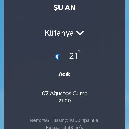
ŞU AN
Kütahya
°
21
Açık
07 Ağustos Cuma
21:00
Nem: %61, Basınç: 1009 hpa hPa,
Rüzgar: 3.89 m/s