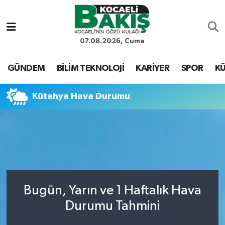
Kocaeli Nöbetçi Eczaneler
07.08.2026, Cuma
Kocaeli Hava Durumu
GÜNDEM
BİLİM TEKNOLOJİ
KARİYER
SPOR
KÜ
Kocaeli Trafik Yoğunluk Haritası
Kütahya Hava Durumu
Süper Lig Puan Durumu ve Fikstür
Tüm Manşetler
Son Dakika Haberleri
Bugün, Yarın ve 1 Haftalık Hava
Haber Arşivi
Durumu Tahmini