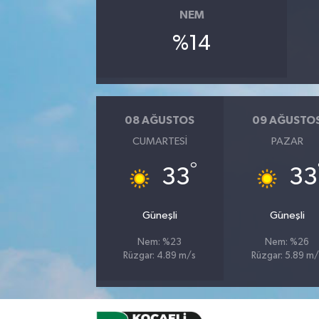
NEM
%14
08 AĞUSTOS
09 AĞUSTO
CUMARTESI
PAZAR
°
33
33
Güneşli
Güneşli
Nem: %23
Nem: %26
Rüzgar: 4.89 m/s
Rüzgar: 5.89 m/