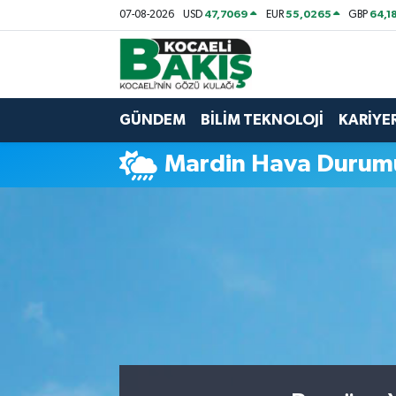
47,7069
55,0265
64,1
07-08-2026
USD
EUR
GBP
Kocaeli Nöbetçi Eczaneler
Kocaeli Hava Durumu
GÜNDEM
BİLİM TEKNOLOJİ
KARİYE
Kocaeli Trafik Yoğunluk Haritası
Mardin Hava Durum
Süper Lig Puan Durumu ve Fikstür
Tüm Manşetler
Son Dakika Haberleri
Haber Arşivi