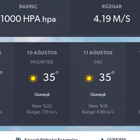
BASINÇ
RÜZGAR
1000 HPA
4.19 M/S
hpa
S
10 AĞUSTOS
11 AĞUSTOS
PAZARTESI
SALI
°
°
°
35
35
Güneşli
Güneşli
Nem: %20
Nem: %16
s
Rüzgar: 7.19 m/s
Rüzgar: 6.89 m/s
Kocaeli Nöbetçi Eczaneler
GÜNDEM