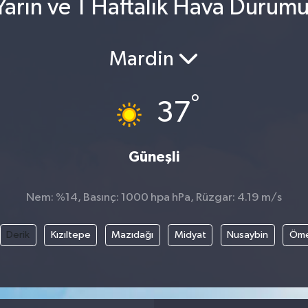
arın ve 1 Haftalık Hava Durum
Mardin
°
37
Güneşli
Nem: %14, Basınç: 1000 hpa hPa, Rüzgar: 4.19 m/s
Derik
Kızıltepe
Mazıdağı
Midyat
Nusaybin
Öme