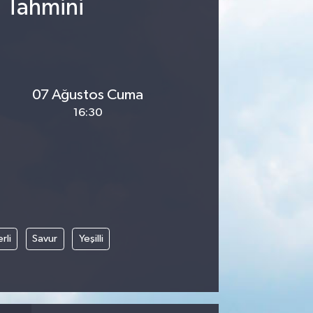
u Tahmini
07 Ağustos Cuma
16:30
rli
Savur
Yeşilli