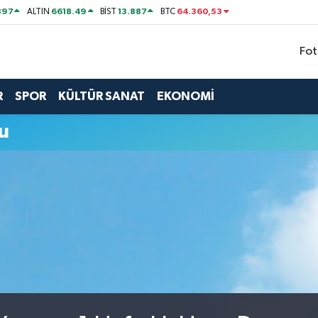
897
6618.49
13.887
64.360,53
ALTIN
BİST
BTC
Fot
R
SPOR
KÜLTÜR SANAT
EKONOMİ
u