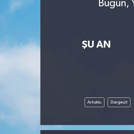
Bugün, Y
ŞU AN
Artuklu
Dargeçit