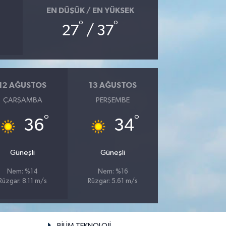
EN DÜŞÜK / EN YÜKSEK
°
°
27
/ 37
12 AĞUSTOS
13 AĞUSTOS
ÇARŞAMBA
PERŞEMBE
°
°
36
34
Güneşli
Güneşli
Nem: %14
Nem: %16
Rüzgar: 8.11 m/s
Rüzgar: 5.61 m/s
BİLİM TEKNOLOJİ