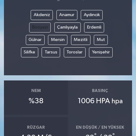
Akdeniz
Anamur
Aydıncık
Bozyazı
Çamlıyayla
Erdemli
Gülnar
Mersin
Mezitli
Mut
Silifke
Tarsus
Toroslar
Yenişehir
NEM
BASINÇ
%38
1006 HPA
hpa
RÜZGAR
EN DÜŞÜK / EN YÜKSEK
°
°