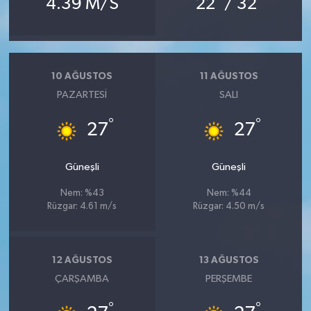
4.39 M/S
22
/ 32
10 AĞUSTOS
11 AĞUSTOS
PAZARTESI
SALI
°
°
27
27
Güneşli
Güneşli
Nem: %43
Nem: %44
Rüzgar: 4.61 m/s
Rüzgar: 4.50 m/s
12 AĞUSTOS
13 AĞUSTOS
ÇARŞAMBA
PERŞEMBE
°
°