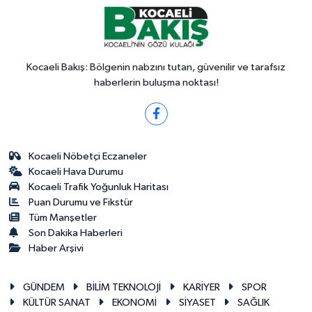
Kocaeli Bakış: Bölgenin nabzını tutan, güvenilir ve tarafsız
haberlerin buluşma noktası!
Kocaeli Nöbetçi Eczaneler
Kocaeli Hava Durumu
Kocaeli Trafik Yoğunluk Haritası
Puan Durumu ve Fikstür
Tüm Manşetler
Son Dakika Haberleri
Haber Arşivi
GÜNDEM
BİLİM TEKNOLOJİ
KARİYER
SPOR
KÜLTÜR SANAT
EKONOMİ
SİYASET
SAĞLIK