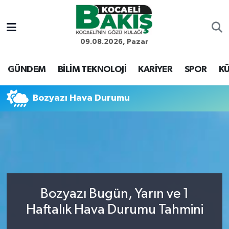
Kocaeli Nöbetçi Eczaneler
09.08.2026, Pazar
Kocaeli Hava Durumu
GÜNDEM
BİLİM TEKNOLOJİ
KARİYER
SPOR
KÜ
Kocaeli Trafik Yoğunluk Haritası
Bozyazı Hava Durumu
Süper Lig Puan Durumu ve Fikstür
Tüm Manşetler
Son Dakika Haberleri
Bozyazı Bugün, Yarın ve 1
Haber Arşivi
Haftalık Hava Durumu Tahmini