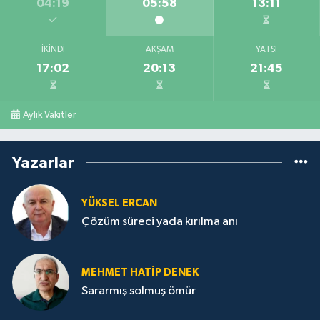
04:19
05:58
13:11
İKINDI
AKŞAM
YATSI
17:02
20:13
21:45
Aylık Vakitler
Yazarlar
YÜKSEL ERCAN
Çözüm süreci yada kırılma anı
MEHMET HATİP DENEK
Sararmış solmuş ömür