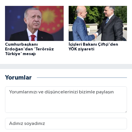
Cumhurbaşkanı
İçişleri Bakanı Çiftçi'den
Erdoğan'dan 'Terörsüz
YÖK ziyareti
Türkiye' mesajı
Yorumlar