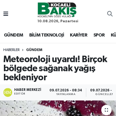
Kocaeli Nöbetçi Eczaneler
10.08.2026, Pazartesi
Kocaeli Hava Durumu
GÜNDEM
BİLİM TEKNOLOJİ
KARİYER
SPOR
KÜ
Kocaeli Trafik Yoğunluk Haritası
HABERLER
GÜNDEM
Meteoroloji uyardı! Birçok
Süper Lig Puan Durumu ve Fikstür
bölgede sağanak yağış
Tüm Manşetler
bekleniyor
Son Dakika Haberleri
HABER MERKEZI
09.07.2026 - 08:34
09.07.2026 - 1
EDITÖR
YAYINLANMA
GÜNCELLEM
Haber Arşivi