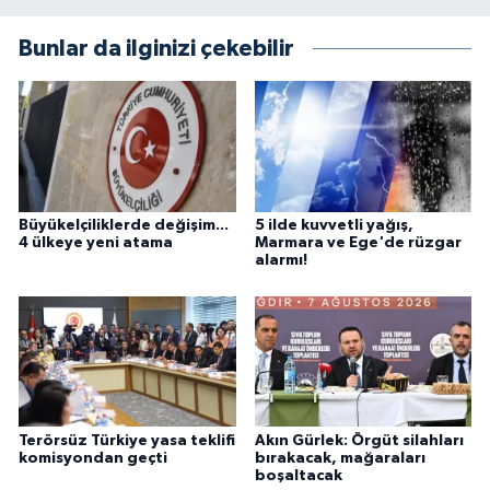
Bunlar da ilginizi çekebilir
Büyükelçiliklerde değişim...
5 ilde kuvvetli yağış,
4 ülkeye yeni atama
Marmara ve Ege'de rüzgar
alarmı!
Terörsüz Türkiye yasa teklifi
Akın Gürlek: Örgüt silahları
komisyondan geçti
bırakacak, mağaraları
boşaltacak