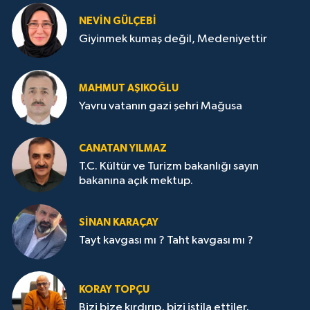
NEVİN GÜLÇEBİ
Giyinmek kumaş değil, Medeniyettir
MAHMUT AŞIKOĞLU
Yavru vatanın gazi şehri Mağusa
CANATAN YILMAZ
T.C. Kültür ve Turizm bakanlığı sayın
bakanına açık mektup.
SİNAN KARAÇAY
Tayt kavgası mı ? Taht kavgası mı ?
KORAY TOPÇU
Bizi bize kırdırıp, bizi istila ettiler,