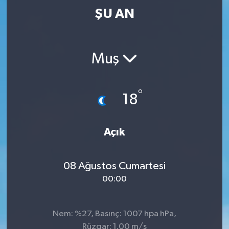
ŞU AN
Muş
°
18
Açık
08 Ağustos Cumartesi
00:00
Nem: %27, Basınç: 1007 hpa hPa,
Rüzgar: 1.00 m/s