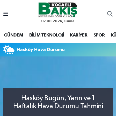
Kocaeli Nöbetçi Eczaneler
07.08.2026, Cuma
Kocaeli Hava Durumu
GÜNDEM
BİLİM TEKNOLOJİ
KARİYER
SPOR
KÜ
Kocaeli Trafik Yoğunluk Haritası
Hasköy Hava Durumu
Süper Lig Puan Durumu ve Fikstür
Tüm Manşetler
Son Dakika Haberleri
Hasköy Bugün, Yarın ve 1
Haber Arşivi
Haftalık Hava Durumu Tahmini