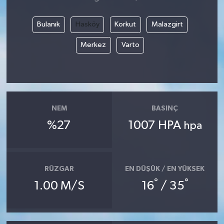
Bulanık
Hasköy
Korkut
Malazgirt
Merkez
Varto
NEM
BASINÇ
%27
1007 HPA
hpa
RÜZGAR
EN DÜŞÜK / EN YÜKSEK
°
°
1.00 M/S
16
/ 35