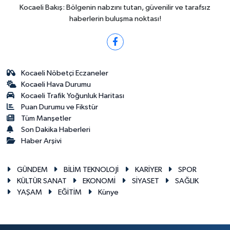
Kocaeli Bakış: Bölgenin nabzını tutan, güvenilir ve tarafsız
haberlerin buluşma noktası!
Kocaeli Nöbetçi Eczaneler
Kocaeli Hava Durumu
Kocaeli Trafik Yoğunluk Haritası
Puan Durumu ve Fikstür
Tüm Manşetler
Son Dakika Haberleri
Haber Arşivi
GÜNDEM
BİLİM TEKNOLOJİ
KARİYER
SPOR
KÜLTÜR SANAT
EKONOMİ
SİYASET
SAĞLIK
YAŞAM
EĞİTİM
Künye