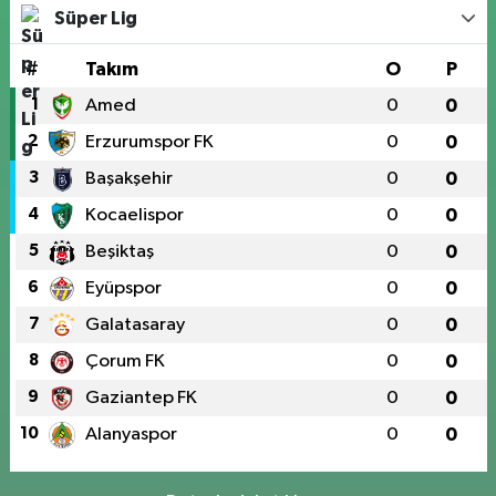
Süper Lig
#
Takım
O
P
1
Amed
0
0
2
Erzurumspor FK
0
0
3
Başakşehir
0
0
4
Kocaelispor
0
0
5
Beşiktaş
0
0
6
Eyüpspor
0
0
7
Galatasaray
0
0
8
Çorum FK
0
0
9
Gaziantep FK
0
0
10
Alanyaspor
0
0