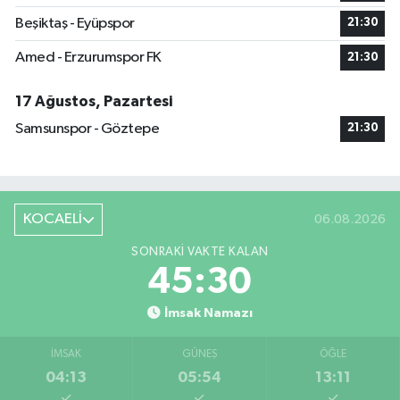
Beşiktaş - Eyüpspor
21:30
Amed - Erzurumspor FK
21:30
17 Ağustos, Pazartesi
Samsunspor - Göztepe
21:30
KOCAELİ
06.08.2026
SONRAKI VAKTE KALAN
45:29
İmsak Namazı
İMSAK
GÜNEŞ
ÖĞLE
04:13
05:54
13:11