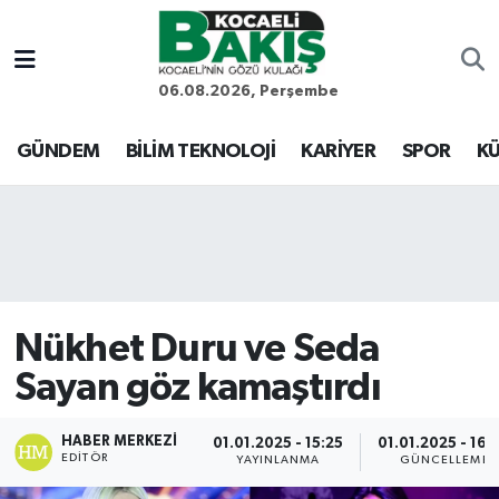
Kocaeli Nöbetçi Eczaneler
06.08.2026, Perşembe
Kocaeli Hava Durumu
GÜNDEM
BİLİM TEKNOLOJİ
KARİYER
SPOR
KÜ
Kocaeli Trafik Yoğunluk Haritası
Süper Lig Puan Durumu ve Fikstür
Tüm Manşetler
Nükhet Duru ve Seda
Son Dakika Haberleri
Sayan göz kamaştırdı
Haber Arşivi
HABER MERKEZI
01.01.2025 - 15:25
01.01.2025 - 16:
EDITÖR
YAYINLANMA
GÜNCELLEME