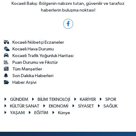
Kocaeli Bakış: Bölgenin nabzını tutan, güvenilir ve tarafsız
haberlerin buluşma noktası!
Kocaeli Nöbetçi Eczaneler
Kocaeli Hava Durumu
Kocaeli Trafik Yoğunluk Haritası
Puan Durumu ve Fikstür
Tüm Manşetler
Son Dakika Haberleri
Haber Arşivi
GÜNDEM
BİLİM TEKNOLOJİ
KARİYER
SPOR
KÜLTÜR SANAT
EKONOMİ
SİYASET
SAĞLIK
YAŞAM
EĞİTİM
Künye