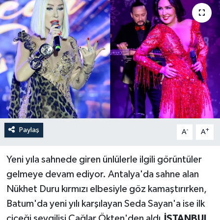
Paylaş
-
+
A
A
Yeni yıla sahnede giren ünlülerle ilgili görüntüler
gelmeye devam ediyor. Antalya'da sahne alan
Nükhet Duru kırmızı elbesiyle göz kamaştırırken,
Batum'da yeni yılı karşılayan Seda Sayan'a ise ilk
çiçeği sevgilisi Çağlar Ökten'den aldı.
İSTANBUL