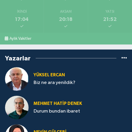
İKINDI
AKŞAM
YATSI
17:04
20:18
21:52
Aylık Vakitler
Yazarlar
YÜKSEL ERCAN
Biz ne ara yenildik?
MEHMET HATİP DENEK
Durum bundan ibaret