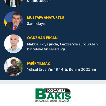
Müflis tüccar
MUSTAFA ANAYURTLU
Sami dayıı.
OĞUZHAN ERCAN
Nakba 77 yaşında, Gazze'de sürdürülen
bir felaketin sessizliği
FAKİR YILMAZ
Yüksel Ercan'ın 1944'ü, Benim 2025'im