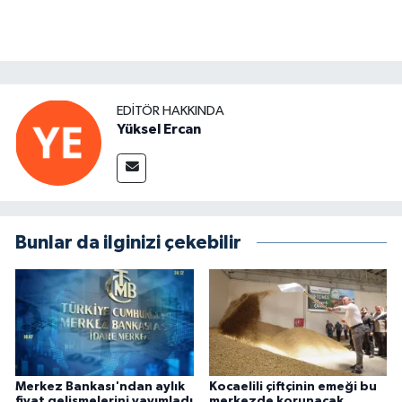
EDITÖR HAKKINDA
Yüksel Ercan
Bunlar da ilginizi çekebilir
Merkez Bankası'ndan aylık
Kocaelili çiftçinin emeği bu
fiyat gelişmelerini yayımladı
merkezde korunacak