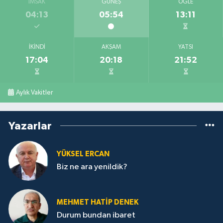
İMSAK
GÜNEŞ
ÖĞLE
04:13
05:54
13:11
İKINDI
AKŞAM
YATSI
17:04
20:18
21:52
Aylık Vakitler
Yazarlar
YÜKSEL ERCAN
Biz ne ara yenildik?
MEHMET HATİP DENEK
Durum bundan ibaret