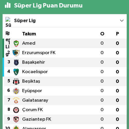
Süper Lig Puan Durumu
Süper Lig
#
Takım
O
P
1
Amed
0
0
2
Erzurumspor FK
0
0
3
Başakşehir
0
0
4
Kocaelispor
0
0
5
Beşiktaş
0
0
6
Eyüpspor
0
0
7
Galatasaray
0
0
8
Çorum FK
0
0
9
Gaziantep FK
0
0
10
Alanyaspor
0
0