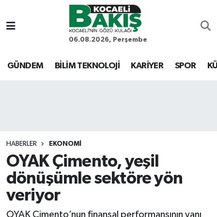
Kocaeli Nöbetçi Eczaneler
06.08.2026, Perşembe
Kocaeli Hava Durumu
GÜNDEM
BİLİM TEKNOLOJİ
KARİYER
SPOR
KÜ
Kocaeli Trafik Yoğunluk Haritası
Süper Lig Puan Durumu ve Fikstür
Tüm Manşetler
HABERLER
EKONOMİ
OYAK Çimento, yeşil
Son Dakika Haberleri
dönüşümle sektöre yön
Haber Arşivi
veriyor
OYAK Çimento’nun finansal performansının yanı