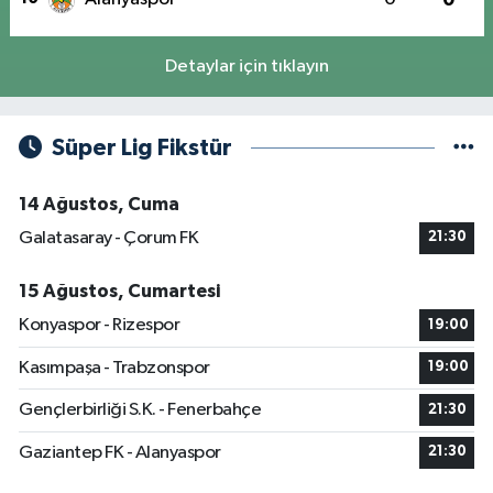
Detaylar için tıklayın
Süper Lig Fikstür
14 Ağustos, Cuma
Galatasaray - Çorum FK
21:30
15 Ağustos, Cumartesi
Konyaspor - Rizespor
19:00
Kasımpaşa - Trabzonspor
19:00
Gençlerbirliği S.K. - Fenerbahçe
21:30
Gaziantep FK - Alanyaspor
21:30