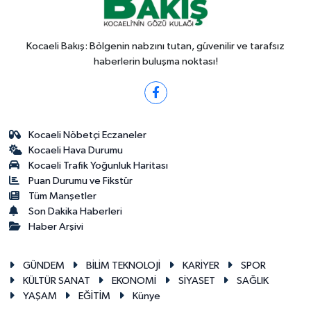
Kocaeli Bakış: Bölgenin nabzını tutan, güvenilir ve tarafsız
haberlerin buluşma noktası!
Kocaeli Nöbetçi Eczaneler
Kocaeli Hava Durumu
Kocaeli Trafik Yoğunluk Haritası
Puan Durumu ve Fikstür
Tüm Manşetler
Son Dakika Haberleri
Haber Arşivi
GÜNDEM
BİLİM TEKNOLOJİ
KARİYER
SPOR
KÜLTÜR SANAT
EKONOMİ
SİYASET
SAĞLIK
YAŞAM
EĞİTİM
Künye