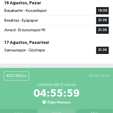
16 Ağustos, Pazar
Başakşehir - Kocaelispor
19:00
Beşiktaş - Eyüpspor
21:30
Amed - Erzurumspor FK
21:30
17 Ağustos, Pazartesi
Samsunspor - Göztepe
21:30
KOCAELİ
06.08.2026
SONRAKI VAKTE KALAN
04:55:58
Öğle Namazı