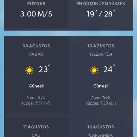
RÜZGAR
EN DÜŞÜK / EN YÜKSEK
°
°
3.00 M/S
19
/ 28
09 AĞUSTOS
10 AĞUSTOS
PAZAR
PAZARTESI
°
°
23
24
Güneşli
Güneşli
Nem: %73
Nem: %69
Rüzgar: 5.11 m/s
Rüzgar: 7.39 m/s
11 AĞUSTOS
12 AĞUSTOS
SALI
ÇARŞAMBA