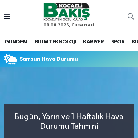
Kocaeli Nöbetçi Eczaneler
08.08.2026, Cumartesi
Kocaeli Hava Durumu
GÜNDEM
BİLİM TEKNOLOJİ
KARİYER
SPOR
KÜ
Kocaeli Trafik Yoğunluk Haritası
Samsun Hava Durumu
Süper Lig Puan Durumu ve Fikstür
Tüm Manşetler
Son Dakika Haberleri
Bugün, Yarın ve 1 Haftalık Hava
Haber Arşivi
Durumu Tahmini