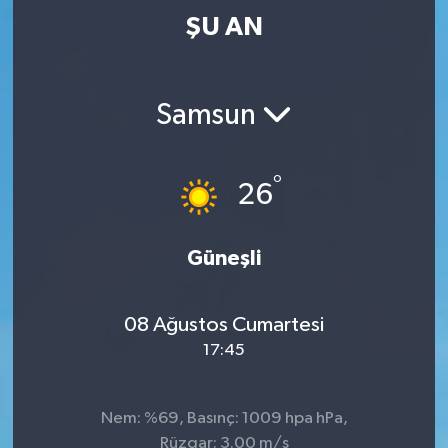
ŞU AN
Samsun
°
26
Güneşli
08 Ağustos Cumartesi
17:45
Nem: %69, Basınç: 1009 hpa hPa,
Rüzgar: 3.00 m/s