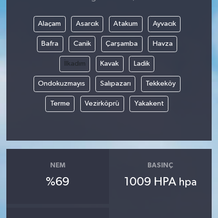
Alaçam
Asarcık
Atakum
Ayvacık
Bafra
Canik
Çarşamba
Havza
İlkadım
Kavak
Ladik
Ondokuzmayıs
Salıpazarı
Tekkeköy
Terme
Vezirköprü
Yakakent
NEM
BASINÇ
%69
1009 HPA
hpa