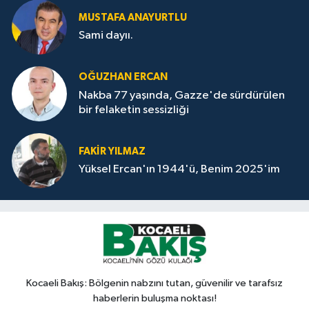
MUSTAFA ANAYURTLU
Sami dayıı.
OĞUZHAN ERCAN
Nakba 77 yaşında, Gazze'de sürdürülen
bir felaketin sessizliği
FAKİR YILMAZ
Yüksel Ercan'ın 1944'ü, Benim 2025'im
Kocaeli Bakış: Bölgenin nabzını tutan, güvenilir ve tarafsız
haberlerin buluşma noktası!