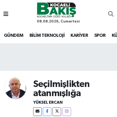
Kocaeli Nöbetçi Eczaneler
08.08.2026, Cumartesi
Kocaeli Hava Durumu
GÜNDEM
BİLİM TEKNOLOJİ
KARİYER
SPOR
KÜ
Kocaeli Trafik Yoğunluk Haritası
Süper Lig Puan Durumu ve Fikstür
Tüm Manşetler
Seçilmişlikten
Son Dakika Haberleri
atanmışlığa
Haber Arşivi
YÜKSEL ERCAN