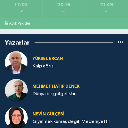
17:03
20:16
21:49
Aylık Vakitler
Yazarlar
YÜKSEL ERCAN
Kalp ağrısı
MEHMET HATİP DENEK
Dünya bir gölgeliktir.
NEVİN GÜLÇEBİ
Giyinmek kumaş değil, Medeniyettir