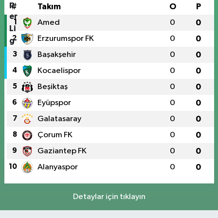
#
Takım
O
P
1
Amed
0
0
2
Erzurumspor FK
0
0
3
Başakşehir
0
0
4
Kocaelispor
0
0
5
Beşiktaş
0
0
6
Eyüpspor
0
0
7
Galatasaray
0
0
8
Çorum FK
0
0
9
Gaziantep FK
0
0
10
Alanyaspor
0
0
Detaylar için tıklayın