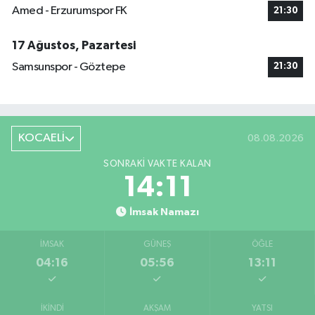
Amed - Erzurumspor FK
21:30
17 Ağustos, Pazartesi
Samsunspor - Göztepe
21:30
KOCAELİ
08.08.2026
SONRAKI VAKTE KALAN
14:11
İmsak Namazı
İMSAK
GÜNEŞ
ÖĞLE
04:16
05:56
13:11
İKINDI
AKŞAM
YATSI