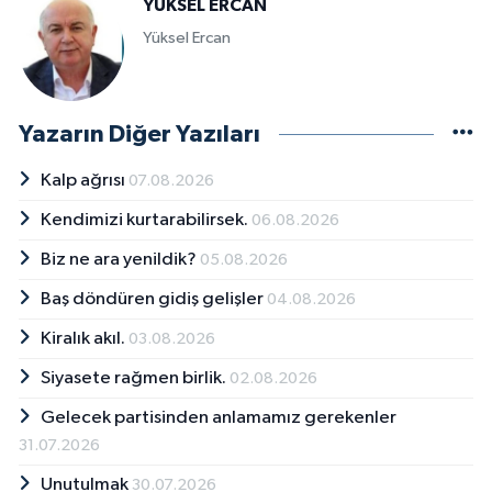
YÜKSEL ERCAN
Yüksel Ercan
Yazarın Diğer Yazıları
Kalp ağrısı
07.08.2026
Kendimizi kurtarabilirsek.
06.08.2026
Biz ne ara yenildik?
05.08.2026
Baş döndüren gidiş gelişler
04.08.2026
Kiralık akıl.
03.08.2026
Siyasete rağmen birlik.
02.08.2026
Gelecek partisinden anlamamız gerekenler
31.07.2026
Unutulmak
30.07.2026