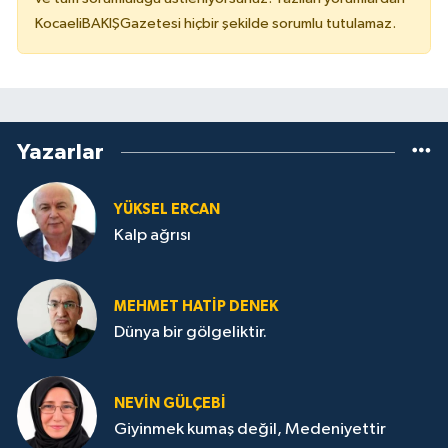
KocaeliBAKIŞGazetesi hiçbir şekilde sorumlu tutulamaz.
Yazarlar
YÜKSEL ERCAN
Kalp ağrısı
MEHMET HATİP DENEK
Dünya bir gölgeliktir.
NEVİN GÜLÇEBİ
Giyinmek kumaş değil, Medeniyettir