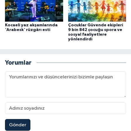
Kocaeli yaz akşamlarında
Çocuklar Güvende ekipleri
'Arabesk' rüzgârı esti
9 bin 842 çocuğu spora ve
sosyal faaliyetlere
yönlendirdi
Yorumlar
Gönder