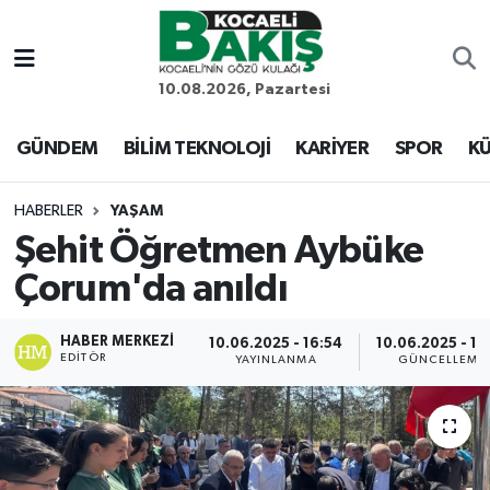
Kocaeli Nöbetçi Eczaneler
10.08.2026, Pazartesi
Kocaeli Hava Durumu
GÜNDEM
BİLİM TEKNOLOJİ
KARİYER
SPOR
KÜ
Kocaeli Trafik Yoğunluk Haritası
HABERLER
YAŞAM
Şehit Öğretmen Aybüke
Süper Lig Puan Durumu ve Fikstür
Çorum'da anıldı
Tüm Manşetler
HABER MERKEZI
10.06.2025 - 16:54
10.06.2025 - 17
EDITÖR
Son Dakika Haberleri
YAYINLANMA
GÜNCELLEME
Haber Arşivi