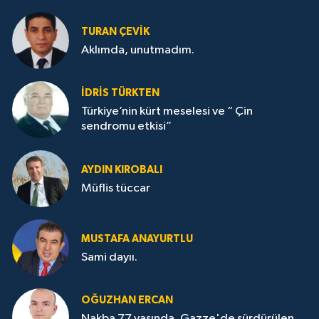
TURAN ÇEVİK
Aklımda, unutmadım.
İDRİS TÜRKTEN
Türkiye’nin kürt meselesi ve “ Çin
sendromu etkisi”
AYDIN KIROBALI
Müflis tüccar
MUSTAFA ANAYURTLU
Sami dayıı.
OĞUZHAN ERCAN
Nakba 77 yaşında, Gazze'de sürdürülen