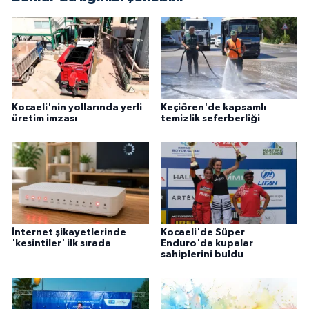
Kocaeli'nin yollarında yerli
Keçiören'de kapsamlı
üretim imzası
temizlik seferberliği
İnternet şikayetlerinde
Kocaeli'de Süper
'kesintiler' ilk sırada
Enduro'da kupalar
sahiplerini buldu