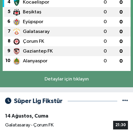
4
Kocaelispor
0
0
5
Beşiktaş
0
0
6
Eyüpspor
0
0
7
Galatasaray
0
0
8
Çorum FK
0
0
9
Gaziantep FK
0
0
10
Alanyaspor
0
0
Detaylar için tıklayın
Süper Lig Fikstür
14 Ağustos, Cuma
Galatasaray - Çorum FK
21:30