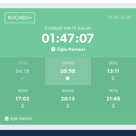
KOCAELİ
10.08.2026
SONRAKI VAKTE KALAN
01:47:07
Öğle Namazı
İMSAK
GÜNEŞ
ÖĞLE
04:19
05:58
13:11
İKINDI
AKŞAM
YATSI
17:02
20:13
21:45
Aylık Vakitler