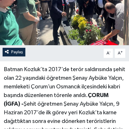
Paylaş
-
+
A
A
Batman Kozluk’ta 2017’de terör saldırısında şehit
olan 22 yaşındaki öğretmen Şenay Aybüke Yalçın,
memleketi Çorum’un Osmancık ilçesindeki kabri
başında düzenlenen törenle anıldı.
ÇORUM
(İGFA) -
Şehit öğretmen Şenay Aybüke Yalçın, 9
Haziran 2017’de ilk görev yeri Kozluk’ta karne
dağıttıktan sonra evine dönerken teröristlerin