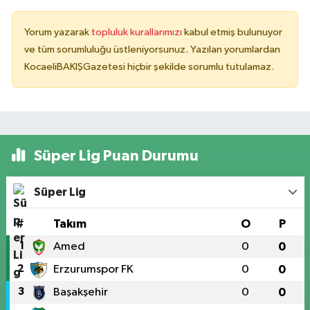
Yorum yazarak
topluluk kurallarımızı
kabul etmiş bulunuyor
ve tüm sorumluluğu üstleniyorsunuz. Yazılan yorumlardan
KocaeliBAKIŞGazetesi hiçbir şekilde sorumlu tutulamaz.
Süper Lig Puan Durumu
Süper Lig
#
Takım
O
P
1
Amed
0
0
2
Erzurumspor FK
0
0
3
Başakşehir
0
0