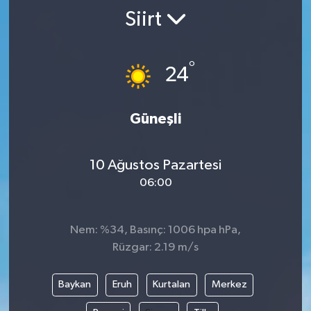
Siirt
°
24
Güneşli
10 Ağustos Pazartesi
06:00
Nem: %34, Basınç: 1006 hpa hPa,
Rüzgar: 2.19 m/s
Baykan
Eruh
Kurtalan
Merkez