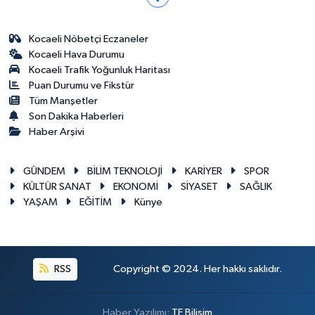
Kocaeli Nöbetçi Eczaneler
Kocaeli Hava Durumu
Kocaeli Trafik Yoğunluk Haritası
Puan Durumu ve Fikstür
Tüm Manşetler
Son Dakika Haberleri
Haber Arşivi
GÜNDEM
BİLİM TEKNOLOJİ
KARİYER
SPOR
KÜLTÜR SANAT
EKONOMİ
SİYASET
SAĞLIK
YAŞAM
EĞİTİM
Künye
RSS
Copyright © 2024. Her hakkı saklıdır.
Haber Yazılımı:
TE Bilişim