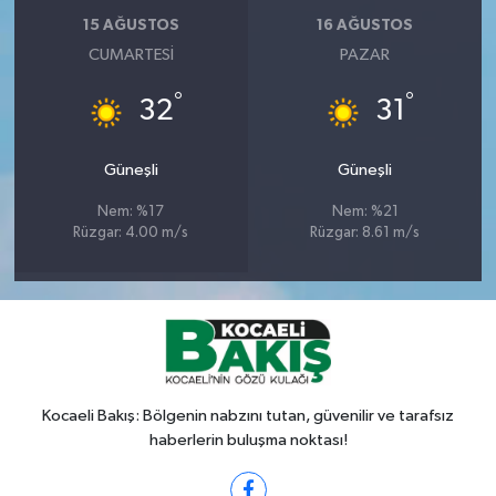
15 AĞUSTOS
16 AĞUSTOS
CUMARTESI
PAZAR
°
°
32
31
Güneşli
Güneşli
Nem: %17
Nem: %21
Rüzgar: 4.00 m/s
Rüzgar: 8.61 m/s
Kocaeli Bakış: Bölgenin nabzını tutan, güvenilir ve tarafsız
haberlerin buluşma noktası!