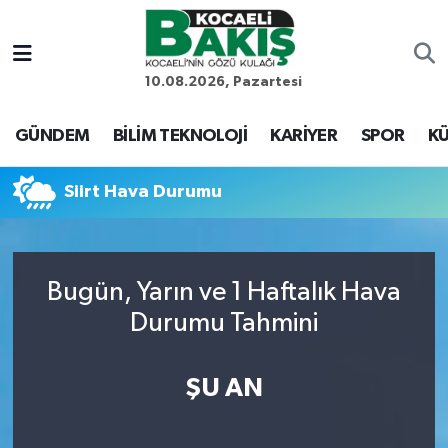
Kocaeli Nöbetçi Eczaneler
10.08.2026, Pazartesi
Kocaeli Hava Durumu
GÜNDEM
BİLİM TEKNOLOJİ
KARİYER
SPOR
KÜ
Kocaeli Trafik Yoğunluk Haritası
Siirt Hava Durumu
Süper Lig Puan Durumu ve Fikstür
Tüm Manşetler
Bugün, Yarın ve 1 Haftalık Hava
Durumu Tahmini
Son Dakika Haberleri
Haber Arşivi
ŞU AN