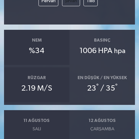
Pervari
Şirvan
Tillo
NEM
BASINÇ
%34
1006 HPA
hpa
RÜZGAR
EN DÜŞÜK / EN YÜKSEK
°
°
2.19 M/S
23
/ 35
11 AĞUSTOS
12 AĞUSTOS
SALI
ÇARŞAMBA