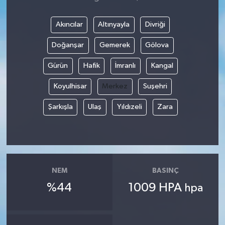
Akıncılar
Altınyayla
Divriği
Doğanşar
Gemerek
Gölova
Gürün
Hafik
İmranlı
Kangal
Koyulhisar
Merkez
Suşehri
Şarkışla
Ulaş
Yıldızeli
Zara
NEM
BASINÇ
%44
1009 HPA
hpa