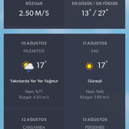
RÜZGAR
EN DÜŞÜK / EN YÜKSEK
°
°
2.50 M/S
13
/ 27
10 AĞUSTOS
11 AĞUSTOS
PAZARTESI
SALI
°
°
17
17
Yakınlarda Yer Yer Yağmur
Güneşli
Nem: %71
Nem: %66
Rüzgar: 4.50 m/s
Rüzgar: 5.69 m/s
12 AĞUSTOS
13 AĞUSTOS
ÇARŞAMBA
PERŞEMBE