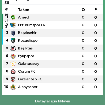
#
Takım
O
P
1
Amed
0
0
2
Erzurumspor FK
0
0
3
Başakşehir
0
0
4
Kocaelispor
0
0
5
Beşiktaş
0
0
6
Eyüpspor
0
0
7
Galatasaray
0
0
8
Çorum FK
0
0
9
Gaziantep FK
0
0
10
Alanyaspor
0
0
Detaylar için tıklayın