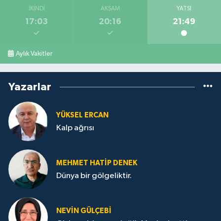
İKINDI
AKŞAM
YATSI
17:03
20:16
21:49
Aylık Vakitler
Yazarlar
YÜKSEL ERCAN
Kalp ağrısı
MEHMET HATİP DENEK
Dünya bir gölgeliktir.
NEVİN GÜLÇEBİ