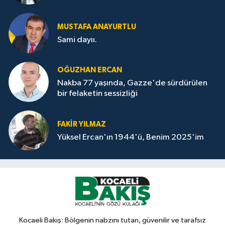
MUSTAFA ANAYURTLU
Sami dayıı.
OĞUZHAN ERCAN
Nakba 77 yaşında, Gazze'de sürdürülen
bir felaketin sessizliği
FAKİR YILMAZ
Yüksel Ercan'ın 1944'ü, Benim 2025'im
Kocaeli Bakış: Bölgenin nabzını tutan, güvenilir ve tarafsız