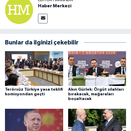
Haber Merkezi
Bunlar da ilginizi çekebilir
Terörsüz Türkiye yasa teklifi
Akın Gürlek: Örgüt silahları
komisyondan geçti
bırakacak, mağaraları
boşaltacak