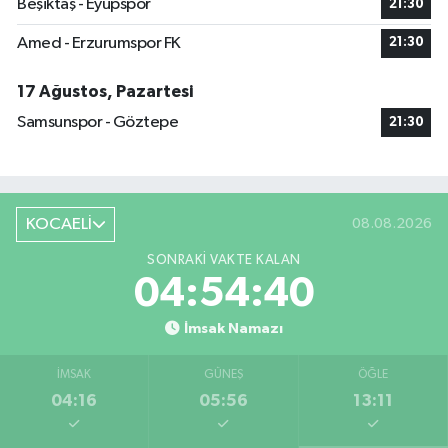
Beşiktaş - Eyüpspor
21:30
Amed - Erzurumspor FK
21:30
17 Ağustos, Pazartesi
Samsunspor - Göztepe
21:30
KOCAELİ
08.08.2026
SONRAKI VAKTE KALAN
04:54:40
İmsak Namazı
İMSAK
GÜNEŞ
ÖĞLE
04:16
05:56
13:11