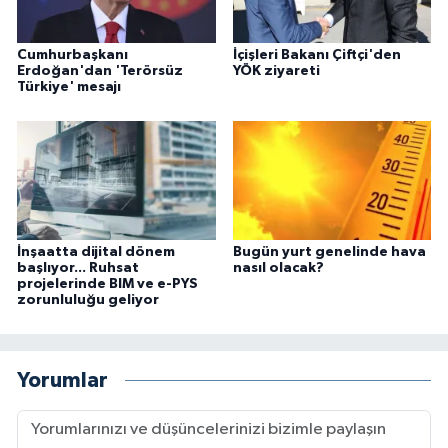
Cumhurbaşkanı
İçişleri Bakanı Çiftçi'den
Erdoğan'dan 'Terörsüz
YÖK ziyareti
Türkiye' mesajı
İnşaatta dijital dönem
Bugün yurt genelinde hava
başlıyor... Ruhsat
nasıl olacak?
projelerinde BIM ve e-PYS
zorunluluğu geliyor
Yorumlar