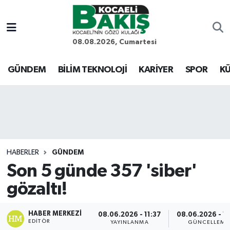
Kocaeli Nöbetçi Eczaneler
08.08.2026, Cumartesi
Kocaeli Hava Durumu
GÜNDEM
BİLİM TEKNOLOJİ
KARİYER
SPOR
KÜ
Kocaeli Trafik Yoğunluk Haritası
Süper Lig Puan Durumu ve Fikstür
Tüm Manşetler
HABERLER
GÜNDEM
Son 5 günde 357 'siber'
Son Dakika Haberleri
gözaltı!
Haber Arşivi
HABER MERKEZI
08.06.2026 - 11:37
08.06.2026 - 13
EDITÖR
YAYINLANMA
GÜNCELLEME