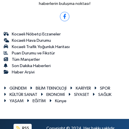
haberlerin buluşma noktası!
Kocaeli Nöbetçi Eczaneler
Kocaeli Hava Durumu
Kocaeli Trafik Yoğunluk Haritası
Puan Durumu ve Fikstür
Tüm Manşetler
Son Dakika Haberleri
Haber Arşivi
GÜNDEM
BİLİM TEKNOLOJİ
KARİYER
SPOR
KÜLTÜR SANAT
EKONOMİ
SİYASET
SAĞLIK
YAŞAM
EĞİTİM
Künye
RSS
Copyright © 2024. Her hakkı saklıdır.