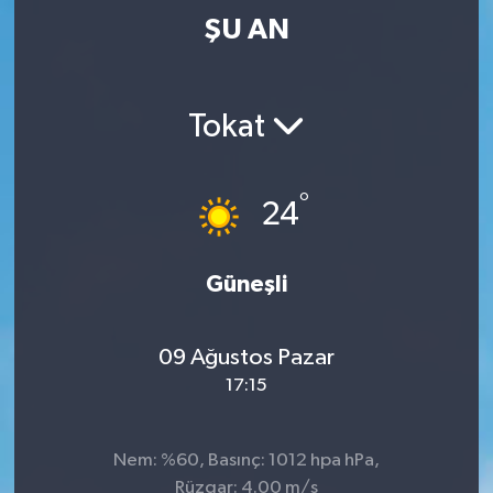
ŞU AN
Tokat
°
24
Güneşli
09 Ağustos Pazar
17:15
Nem: %60, Basınç: 1012 hpa hPa,
Rüzgar: 4.00 m/s