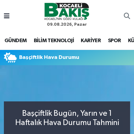
Kocaeli Nöbetçi Eczaneler
09.08.2026, Pazar
Kocaeli Hava Durumu
GÜNDEM
BİLİM TEKNOLOJİ
KARİYER
SPOR
KÜ
Kocaeli Trafik Yoğunluk Haritası
Başçiftlik Hava Durumu
Süper Lig Puan Durumu ve Fikstür
Tüm Manşetler
Son Dakika Haberleri
Başçiftlik Bugün, Yarın ve 1
Haber Arşivi
Haftalık Hava Durumu Tahmini