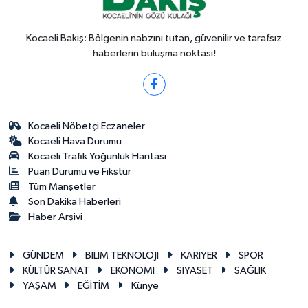
Kocaeli Bakış: Bölgenin nabzını tutan, güvenilir ve tarafsız
haberlerin buluşma noktası!
Kocaeli Nöbetçi Eczaneler
Kocaeli Hava Durumu
Kocaeli Trafik Yoğunluk Haritası
Puan Durumu ve Fikstür
Tüm Manşetler
Son Dakika Haberleri
Haber Arşivi
GÜNDEM
BİLİM TEKNOLOJİ
KARİYER
SPOR
KÜLTÜR SANAT
EKONOMİ
SİYASET
SAĞLIK
YAŞAM
EĞİTİM
Künye