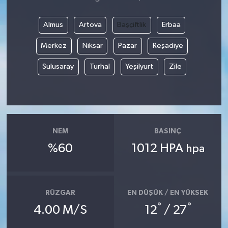
Almus
Artova
Başçiftlik
Erbaa
Merkez
Niksar
Pazar
Reşadiye
Sulusaray
Turhal
Yeşilyurt
Zile
NEM
BASINÇ
%60
1012 HPA
hpa
RÜZGAR
EN DÜŞÜK / EN YÜKSEK
°
°
4.00 M/S
12
/ 27