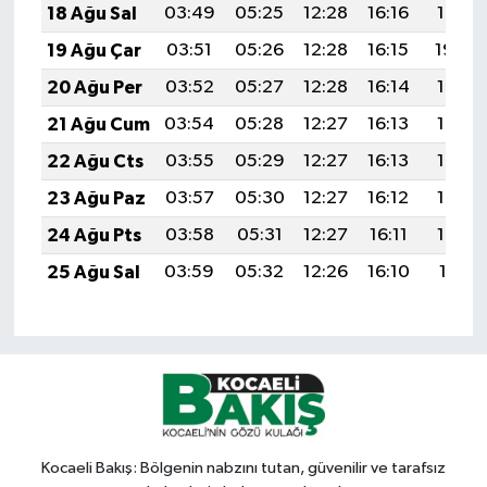
18 Ağu Sal
03:49
05:25
12:28
16:16
19:21
19 Ağu Çar
03:51
05:26
12:28
16:15
19:20
20 Ağu Per
03:52
05:27
12:28
16:14
19:18
21 Ağu Cum
03:54
05:28
12:27
16:13
19:17
22 Ağu Cts
03:55
05:29
12:27
16:13
19:15
23 Ağu Paz
03:57
05:30
12:27
16:12
19:14
24 Ağu Pts
03:58
05:31
12:27
16:11
19:12
25 Ağu Sal
03:59
05:32
12:26
16:10
19:11
Kocaeli Bakış: Bölgenin nabzını tutan, güvenilir ve tarafsız