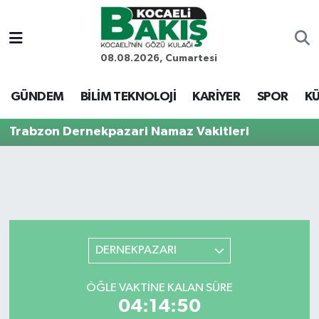
Kocaeli Nöbetçi Eczaneler
08.08.2026, Cumartesi
Kocaeli Hava Durumu
GÜNDEM
BİLİM TEKNOLOJİ
KARİYER
SPOR
KÜ
Kocaeli Trafik Yoğunluk Haritası
Trabzon Dernekpazari Namaz Vakitleri
Süper Lig Puan Durumu ve Fikstür
Tüm Manşetler
Son Dakika Haberleri
DERNEKPAZARI
Haber Arşivi
ÖĞLE VAKTINE KALAN SÜRE
04:14:50