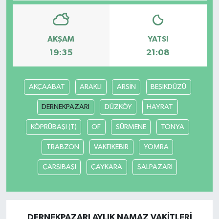
AKŞAM
YATSI
19:35
21:08
AKÇAABAT
ARAKLI
ARSİN
BEŞİKDÜZÜ
DERNEKPAZARI
DÜZKÖY
HAYRAT
KÖPRÜBAŞI (T)
OF
SÜRMENE
TONYA
TRABZON
VAKFIKEBİR
YOMRA
ÇARŞIBAŞI
ÇAYKARA
ŞALPAZARI
DERNEKPAZARI AYLIK NAMAZ VAKITLERI