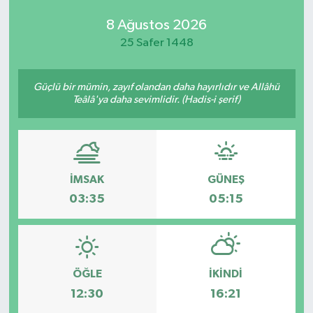
8 Ağustos 2026
25 Safer 1448
Güçlü bir mümin, zayıf olandan daha hayırlıdır ve Allâhü
Teâlâ'ya daha sevimlidir. (Hadis-i şerif)
İMSAK
GÜNEŞ
03:35
05:15
ÖĞLE
İKINDI
12:30
16:21