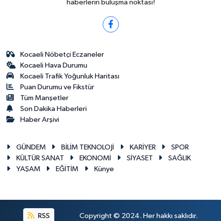
haberlerin buluşma noktası!
Kocaeli Nöbetçi Eczaneler
Kocaeli Hava Durumu
Kocaeli Trafik Yoğunluk Haritası
Puan Durumu ve Fikstür
Tüm Manşetler
Son Dakika Haberleri
Haber Arşivi
GÜNDEM
BİLİM TEKNOLOJİ
KARİYER
SPOR
KÜLTÜR SANAT
EKONOMİ
SİYASET
SAĞLIK
YAŞAM
EĞİTİM
Künye
RSS
Copyright © 2024. Her hakkı saklıdır.