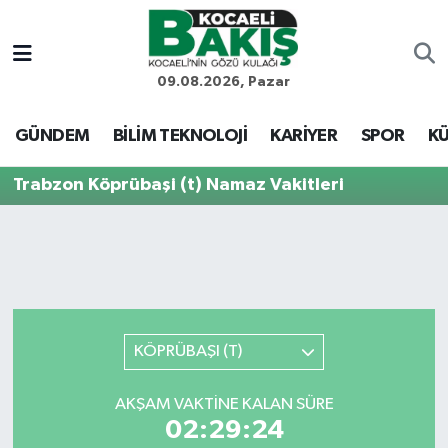
Kocaeli Nöbetçi Eczaneler
09.08.2026, Pazar
Kocaeli Hava Durumu
GÜNDEM
BİLİM TEKNOLOJİ
KARİYER
SPOR
KÜ
Kocaeli Trafik Yoğunluk Haritası
Trabzon Köprübaşi (t) Namaz Vakitleri
Süper Lig Puan Durumu ve Fikstür
Tüm Manşetler
Son Dakika Haberleri
KÖPRÜBAŞI (T)
Haber Arşivi
AKŞAM VAKTINE KALAN SÜRE
02:29:24