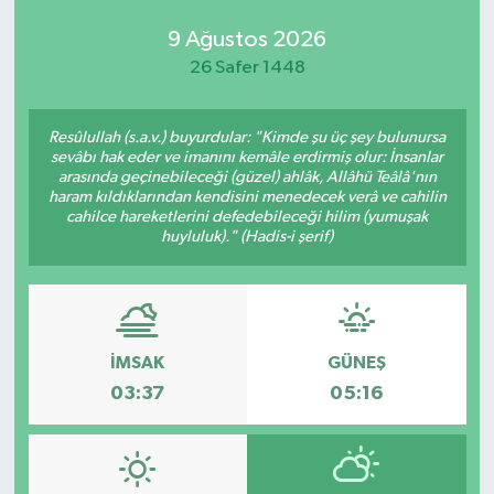
9 Ağustos 2026
26 Safer 1448
Resûlullah (s.a.v.) buyurdular: "Kimde şu üç şey bulunursa
sevâbı hak eder ve imanını kemâle erdirmiş olur: İnsanlar
arasında geçinebileceği (güzel) ahlâk, Allâhü Teâlâ'nın
haram kıldıklarından kendisini menedecek verâ ve cahilin
cahilce hareketlerini defedebileceği hilim (yumuşak
huyluluk)." (Hadis-i şerif)
İMSAK
GÜNEŞ
03:37
05:16