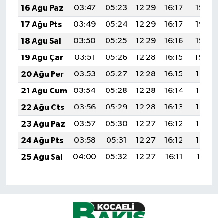
16 Ağu Paz
03:47
05:23
12:29
16:17
19:25
17 Ağu Pts
03:49
05:24
12:29
16:17
19:23
18 Ağu Sal
03:50
05:25
12:29
16:16
19:22
19 Ağu Çar
03:51
05:26
12:28
16:15
19:20
20 Ağu Per
03:53
05:27
12:28
16:15
19:19
21 Ağu Cum
03:54
05:28
12:28
16:14
19:17
22 Ağu Cts
03:56
05:29
12:28
16:13
19:16
23 Ağu Paz
03:57
05:30
12:27
16:12
19:14
24 Ağu Pts
03:58
05:31
12:27
16:12
19:13
25 Ağu Sal
04:00
05:32
12:27
16:11
19:11