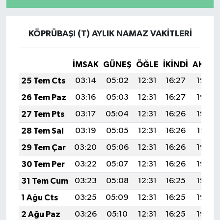
KÖPRÜBAŞI (T) AYLIK NAMAZ VAKITLERI
İMSAK
GÜNEŞ
ÖĞLE
İKINDI
AKŞA
25 Tem Cts
03:14
05:02
12:31
16:27
19:50
26 Tem Paz
03:16
05:03
12:31
16:27
19:49
27 Tem Pts
03:17
05:04
12:31
16:26
19:48
28 Tem Sal
03:19
05:05
12:31
16:26
19:47
29 Tem Çar
03:20
05:06
12:31
16:26
19:46
30 Tem Per
03:22
05:07
12:31
16:26
19:45
31 Tem Cum
03:23
05:08
12:31
16:25
19:44
1 Ağu Cts
03:25
05:09
12:31
16:25
19:43
2 Ağu Paz
03:26
05:10
12:31
16:25
19:42