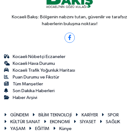
Kocaeli Bakış: Bölgenin nabzını tutan, güvenilir ve tarafsız
haberlerin buluşma noktası!
Kocaeli Nöbetçi Eczaneler
Kocaeli Hava Durumu
Kocaeli Trafik Yoğunluk Haritası
Puan Durumu ve Fikstür
Tüm Manşetler
Son Dakika Haberleri
Haber Arşivi
GÜNDEM
BİLİM TEKNOLOJİ
KARİYER
SPOR
KÜLTÜR SANAT
EKONOMİ
SİYASET
SAĞLIK
YAŞAM
EĞİTİM
Künye