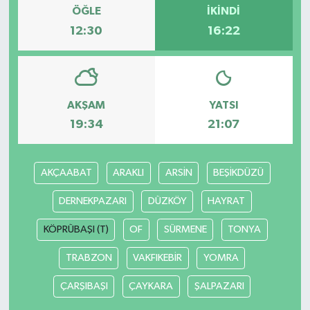
ÖĞLE
İKINDI
12:30
16:22
AKŞAM
YATSI
19:34
21:07
AKÇAABAT
ARAKLI
ARSİN
BEŞİKDÜZÜ
DERNEKPAZARI
DÜZKÖY
HAYRAT
KÖPRÜBAŞI (T)
OF
SÜRMENE
TONYA
TRABZON
VAKFIKEBİR
YOMRA
ÇARŞIBAŞI
ÇAYKARA
ŞALPAZARI