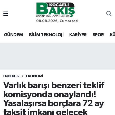
Kocaeli Nöbetçi Eczaneler
08.08.2026, Cumartesi
Kocaeli Hava Durumu
GÜNDEM
BİLİM TEKNOLOJİ
KARİYER
SPOR
KÜ
Kocaeli Trafik Yoğunluk Haritası
Süper Lig Puan Durumu ve Fikstür
Tüm Manşetler
HABERLER
EKONOMİ
Varlık barışı benzeri teklif
Son Dakika Haberleri
komisyonda onaylandı!
Haber Arşivi
Yasalaşırsa borçlara 72 ay
taksit imkanı gelecek