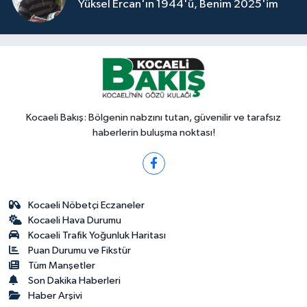
Yüksel Ercan'ın 1944'ü, Benim 2025'im
Kocaeli Bakış: Bölgenin nabzını tutan, güvenilir ve tarafsız
haberlerin buluşma noktası!
Kocaeli Nöbetçi Eczaneler
Kocaeli Hava Durumu
Kocaeli Trafik Yoğunluk Haritası
Puan Durumu ve Fikstür
Tüm Manşetler
Son Dakika Haberleri
Haber Arşivi