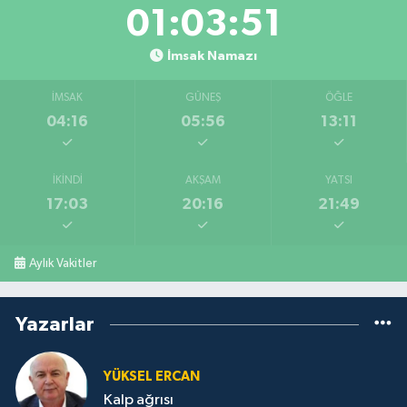
01:03:50
İmsak Namazı
İMSAK
GÜNEŞ
ÖĞLE
04:16
05:56
13:11
İKINDI
AKŞAM
YATSI
17:03
20:16
21:49
Aylık Vakitler
Yazarlar
YÜKSEL ERCAN
Kalp ağrısı