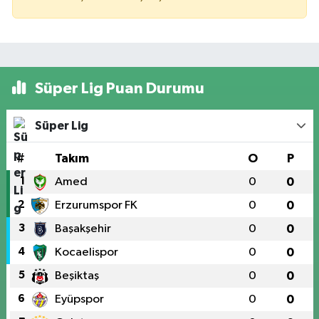
Süper Lig Puan Durumu
Süper Lig
#
Takım
O
P
1
Amed
0
0
2
Erzurumspor FK
0
0
3
Başakşehir
0
0
4
Kocaelispor
0
0
5
Beşiktaş
0
0
6
Eyüpspor
0
0