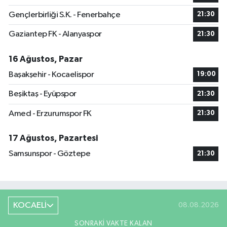
Gençlerbirliği S.K. - Fenerbahçe
21:30
Gaziantep FK - Alanyaspor
21:30
16 Ağustos, Pazar
Başakşehir - Kocaelispor
19:00
Beşiktaş - Eyüpspor
21:30
Amed - Erzurumspor FK
21:30
17 Ağustos, Pazartesi
Samsunspor - Göztepe
21:30
KOCAELİ
08.08.2026
SONRAKI VAKTE KALAN