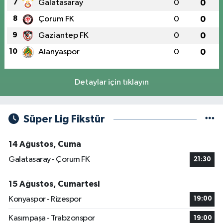
7
Galatasaray
0
0
8
Çorum FK
0
0
9
Gaziantep FK
0
0
10
Alanyaspor
0
0
Detaylar için tıklayın
Süper Lig Fikstür
14 Ağustos, Cuma
Galatasaray - Çorum FK
21:30
15 Ağustos, Cumartesi
Konyaspor - Rizespor
19:00
Kasımpaşa - Trabzonspor
19:00