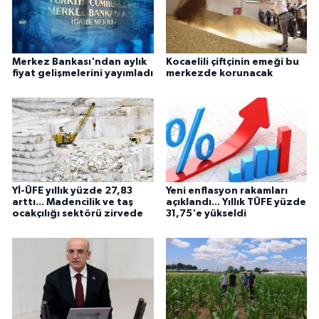
Merkez Bankası'ndan aylık
Kocaelili çiftçinin emeği bu
fiyat gelişmelerini yayımladı
merkezde korunacak
Yİ-ÜFE yıllık yüzde 27,83
Yeni enflasyon rakamları
arttı... Madencilik ve taş
açıklandı... Yıllık TÜFE yüzde
ocakçılığı sektörü zirvede
31,75'e yükseldi