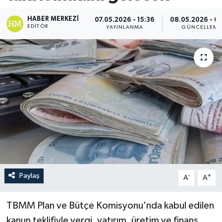
HABER MERKEZI
07.05.2026 - 15:36
08.05.2026 - 0
EDITÖR
YAYINLANMA
GÜNCELLEME
Paylaş
-
+
A
A
TBMM Plan ve Bütçe Komisyonu'nda kabul edilen
kanun teklifiyle vergi, yatırım, üretim ve finans