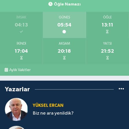
Öğle Namazı
İMSAK
GÜNEŞ
ÖĞLE
04:13
05:54
13:11
İKINDI
AKŞAM
YATSI
17:04
20:18
21:52
Aylık Vakitler
Yazarlar
YÜKSEL ERCAN
Biz ne ara yenildik?