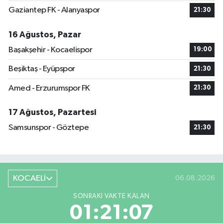
Gaziantep FK - Alanyaspor
21:30
16 Ağustos, Pazar
Başakşehir - Kocaelispor
19:00
Beşiktaş - Eyüpspor
21:30
Amed - Erzurumspor FK
21:30
17 Ağustos, Pazartesi
Samsunspor - Göztepe
21:30
KOCAELİ
06.08.2026
SONRAKI VAKTE KALAN
01:21:07