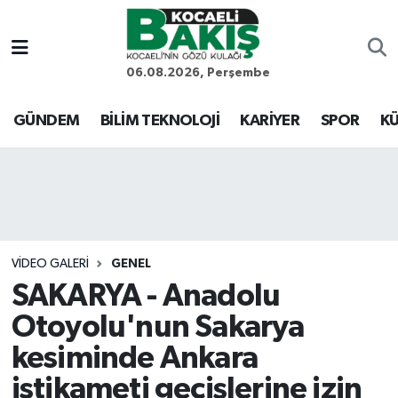
Kocaeli Nöbetçi Eczaneler
06.08.2026, Perşembe
Kocaeli Hava Durumu
GÜNDEM
BİLİM TEKNOLOJİ
KARİYER
SPOR
KÜ
Kocaeli Trafik Yoğunluk Haritası
Süper Lig Puan Durumu ve Fikstür
Tüm Manşetler
VIDEO GALERI
GENEL
SAKARYA - Anadolu
Son Dakika Haberleri
Otoyolu'nun Sakarya
Haber Arşivi
kesiminde Ankara
istikameti geçişlerine izin