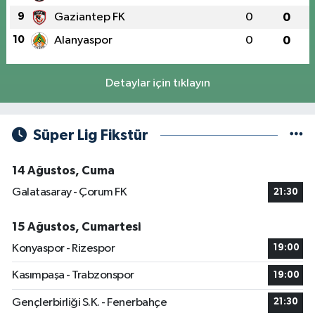
9
Gaziantep FK
0
0
10
Alanyaspor
0
0
Detaylar için tıklayın
Süper Lig Fikstür
14 Ağustos, Cuma
Galatasaray - Çorum FK
21:30
15 Ağustos, Cumartesi
Konyaspor - Rizespor
19:00
Kasımpaşa - Trabzonspor
19:00
Gençlerbirliği S.K. - Fenerbahçe
21:30