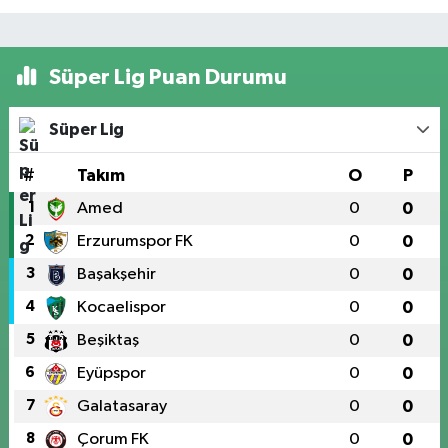
Süper Lig Puan Durumu
Süper Lig
#
Takım
O
P
1
Amed
0
0
2
Erzurumspor FK
0
0
3
Başakşehir
0
0
4
Kocaelispor
0
0
5
Beşiktaş
0
0
6
Eyüpspor
0
0
7
Galatasaray
0
0
8
Çorum FK
0
0