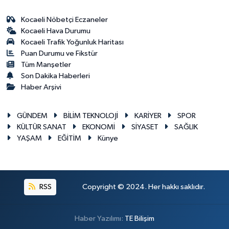
Kocaeli Nöbetçi Eczaneler
Kocaeli Hava Durumu
Kocaeli Trafik Yoğunluk Haritası
Puan Durumu ve Fikstür
Tüm Manşetler
Son Dakika Haberleri
Haber Arşivi
GÜNDEM
BİLİM TEKNOLOJİ
KARİYER
SPOR
KÜLTÜR SANAT
EKONOMİ
SİYASET
SAĞLIK
YAŞAM
EĞİTİM
Künye
RSS
Copyright © 2024. Her hakkı saklıdır.
Haber Yazılımı:
TE Bilişim