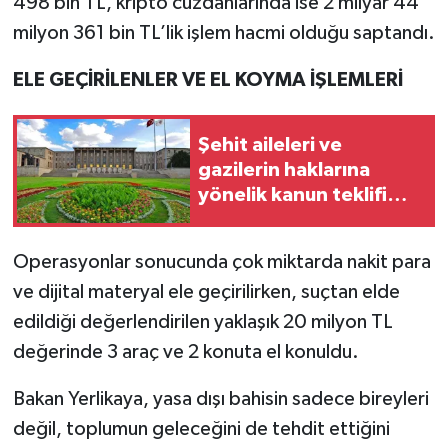
498 bin TL, kripto cüzdanlarında ise 2 milyar 44
milyon 361 bin TL’lik işlem hacmi olduğu saptandı.
ELE GEÇİRİLENLER VE EL KOYMA İŞLEMLERİ
Şehit aileleri ve
gazilerin haklarına
yönelik kanun teklifi
Meclis'te
Operasyonlar sonucunda çok miktarda nakit para
ve dijital materyal ele geçirilirken, suçtan elde
edildiği değerlendirilen yaklaşık 20 milyon TL
değerinde 3 araç ve 2 konuta el konuldu.
Bakan Yerlikaya, yasa dışı bahisin sadece bireyleri
değil, toplumun geleceğini de tehdit ettiğini