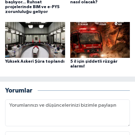
başlıyor... Ruhsat
nasıl olacak?
projelerinde BIM ve e-PYS
zorunluluğu geliyor
Yüksek Askerî Şûra toplandı
5 il için şiddetli rüzgâr
alarmı!
Yorumlar