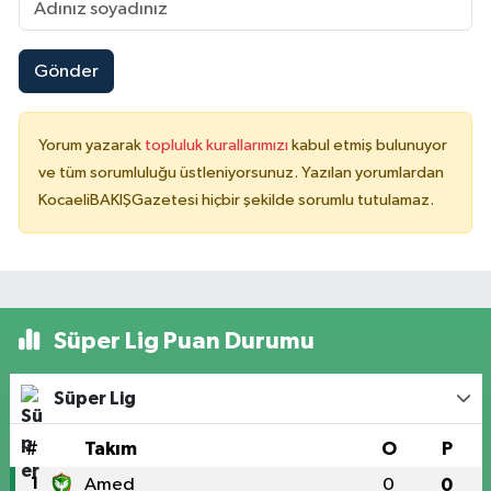
Gönder
Yorum yazarak
topluluk kurallarımızı
kabul etmiş bulunuyor
ve tüm sorumluluğu üstleniyorsunuz. Yazılan yorumlardan
KocaeliBAKIŞGazetesi hiçbir şekilde sorumlu tutulamaz.
Süper Lig Puan Durumu
Süper Lig
#
Takım
O
P
1
Amed
0
0