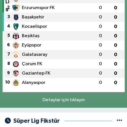
2
Erzurumspor FK
0
0
3
Başakşehir
0
0
4
Kocaelispor
0
0
5
Beşiktaş
0
0
6
Eyüpspor
0
0
7
Galatasaray
0
0
8
Çorum FK
0
0
9
Gaziantep FK
0
0
10
Alanyaspor
0
0
Detaylar için tıklayın
Süper Lig Fikstür