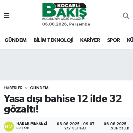
Kocaeli Nöbetçi Eczaneler
06.08.2026, Perşembe
Kocaeli Hava Durumu
GÜNDEM
BİLİM TEKNOLOJİ
KARİYER
SPOR
KÜ
Kocaeli Trafik Yoğunluk Haritası
Süper Lig Puan Durumu ve Fikstür
Tüm Manşetler
HABERLER
GÜNDEM
Yasa dışı bahise 12 ilde 32
Son Dakika Haberleri
gözaltı!
Haber Arşivi
HABER MERKEZI
06.08.2025 - 09:07
06.08.2025 - 0
EDITÖR
YAYINLANMA
GÜNCELLEM