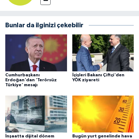
Bunlar da ilginizi çekebilir
Cumhurbaşkanı
İçişleri Bakanı Çiftçi'den
Erdoğan'dan 'Terörsüz
YÖK ziyareti
Türkiye' mesajı
İnşaatta dijital dönem
Bugün yurt genelinde hava