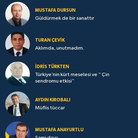
MUSTAFA DURSUN
Güldürmek de bir sanattır
TURAN ÇEVİK
Aklımda, unutmadım.
İDRİS TÜRKTEN
Türkiye’nin kürt meselesi ve “ Çin
sendromu etkisi”
AYDIN KIROBALI
Müflis tüccar
MUSTAFA ANAYURTLU
Sami dayıı.