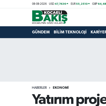
47,7436
55,2510
64,48
08-08-2026
USD
EUR
GBP
Kocaeli Nöbetçi Eczaneler
Kocaeli Hava Durumu
GÜNDEM
BİLİM TEKNOLOJİ
KARİYE
Kocaeli Trafik Yoğunluk Haritası
Süper Lig Puan Durumu ve Fikstür
Tüm Manşetler
Son Dakika Haberleri
HABERLER
EKONOMİ
Haber Arşivi
Yatırım proj