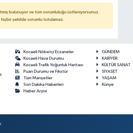
tmiş bulunuyor ve tüm sorumluluğu üstleniyorsunuz.
hiçbir şekilde sorumlu tutulamaz.
Kocaeli Nöbetçi Eczaneler
GÜNDEM
Kocaeli Hava Durumu
KARİYER
Kocaeli Trafik Yoğunluk Haritası
KÜLTÜR SANAT
Puan Durumu ve Fikstür
SİYASET
e
Tüm Manşetler
YAŞAM
Son Dakika Haberleri
Künye
Haber Arşivi
r.