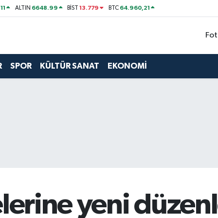
11
6648.99
13.779
64.960,21
ALTIN
BİST
BTC
Fot
R
SPOR
KÜLTÜR SANAT
EKONOMİ
elerine yeni düze