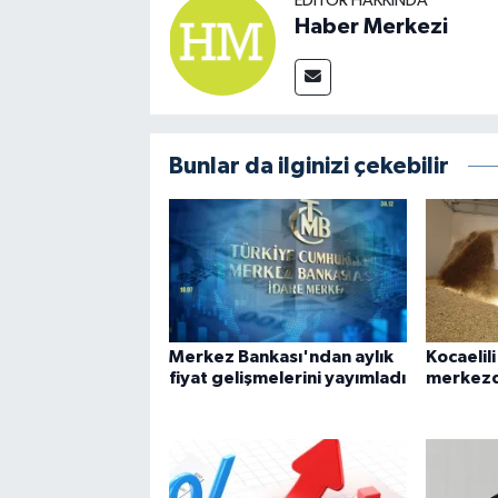
EDITÖR HAKKINDA
Haber Merkezi
Bunlar da ilginizi çekebilir
Merkez Bankası'ndan aylık
Kocaelili
fiyat gelişmelerini yayımladı
merkezd