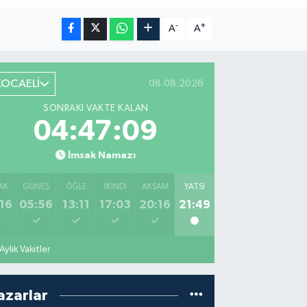
-
+
A
A
KOCAELİ
08.08.2026
SONRAKI VAKTE KALAN
04:47:08
İmsak Namazı
AK
GÜNEŞ
ÖĞLE
İKINDI
AKŞAM
YATSI
16
05:56
13:11
17:03
20:16
21:49
Aylık Vakitler
azarlar