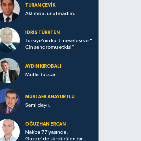
TURAN ÇEVİK
Aklımda, unutmadım.
İDRİS TÜRKTEN
Türkiye’nin kürt meselesi ve “
Çin sendromu etkisi”
AYDIN KIROBALI
Müflis tüccar
MUSTAFA ANAYURTLU
Sami dayıı.
OĞUZHAN ERCAN
Nakba 77 yaşında,
Gazze'de sürdürülen bir