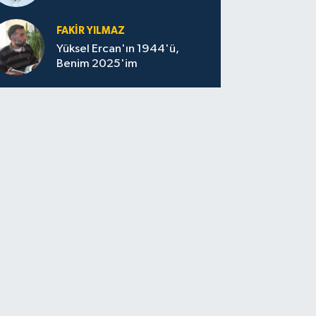
felaketin sessizliği
FAKİR YILMAZ
Yüksel Ercan'ın 1944'ü,
Benim 2025'im