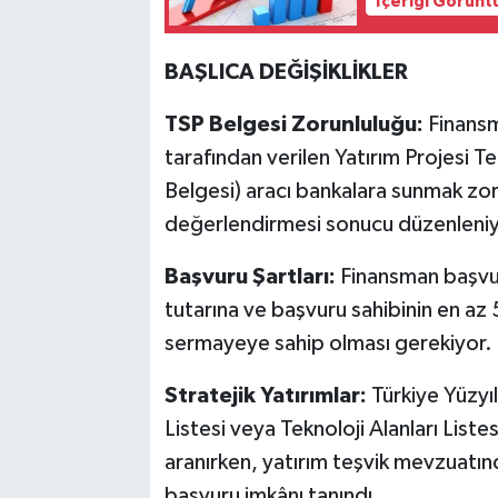
İçeriği Görünt
BAŞLICA DEĞİŞİKLİKLER
TSP Belgesi Zorunluluğu:
Finansm
tarafından verilen Yatırım Projesi Te
Belgesi) aracı bankalara sunmak zo
değerlendirmesi sonucu düzenleniy
Başvuru Şartları:
Finansman başvuru
tutarına ve başvuru sahibinin en a
sermayeye sahip olması gerekiyor.
Stratejik Yatırımlar:
Türkiye Yüzyıl
Listesi veya Teknoloji Alanları Liste
aranırken, yatırım teşvik mevzuatın
başvuru imkânı tanındı.