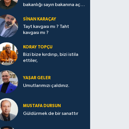
bakanlığı sayın bakanına açık
mektup.
SİNAN KARAÇAY
Tayt kavgası mı ? Taht
kavgası mı ?
KORAY TOPÇU
Bizi bize kırdırıp, bizi istila
ettiler,
YAŞAR GELER
Umutlarımızı çaldınız.
MUSTAFA DURSUN
Güldürmek de bir sanattır