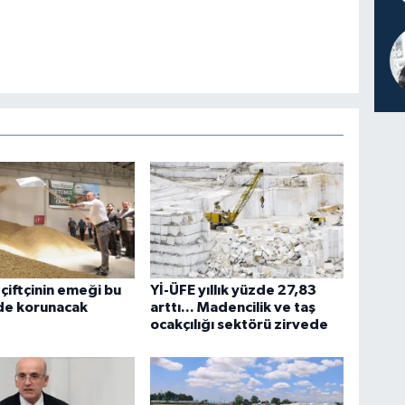
 çiftçinin emeği bu
Yİ-ÜFE yıllık yüzde 27,83
e korunacak
arttı... Madencilik ve taş
ocakçılığı sektörü zirvede