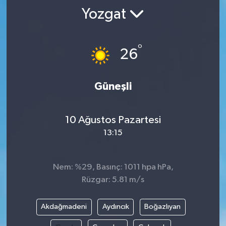
Yozgat
°
26
Güneşli
10 Ağustos Pazartesi
13:15
Nem: %29, Basınç: 1011 hpa hPa,
Rüzgar: 5.81 m/s
Akdağmadeni
Aydıncık
Boğazlıyan