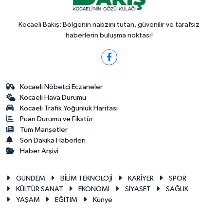
Kocaeli Bakış: Bölgenin nabzını tutan, güvenilir ve tarafsız
haberlerin buluşma noktası!
Kocaeli Nöbetçi Eczaneler
Kocaeli Hava Durumu
Kocaeli Trafik Yoğunluk Haritası
Puan Durumu ve Fikstür
Tüm Manşetler
Son Dakika Haberleri
Haber Arşivi
GÜNDEM
BİLİM TEKNOLOJİ
KARİYER
SPOR
KÜLTÜR SANAT
EKONOMİ
SİYASET
SAĞLIK
YAŞAM
EĞİTİM
Künye