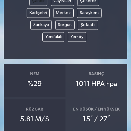
Çandır
Çayıralan
Çekerek
Kadışehri
Merkez
Saraykent
Sarıkaya
Sorgun
Şefaatli
Yenifakılı
Yerköy
NEM
BASINÇ
%29
1011 HPA
hpa
RÜZGAR
EN DÜŞÜK / EN YÜKSEK
°
°
5.81 M/S
15
/ 27