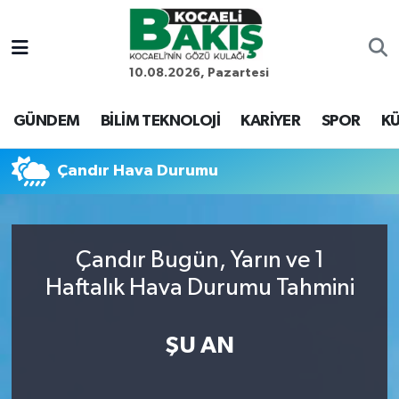
Kocaeli Nöbetçi Eczaneler
10.08.2026, Pazartesi
Kocaeli Hava Durumu
GÜNDEM
BİLİM TEKNOLOJİ
KARİYER
SPOR
KÜ
Kocaeli Trafik Yoğunluk Haritası
Çandır Hava Durumu
Süper Lig Puan Durumu ve Fikstür
Tüm Manşetler
Çandır Bugün, Yarın ve 1
Haftalık Hava Durumu Tahmini
Son Dakika Haberleri
Haber Arşivi
ŞU AN