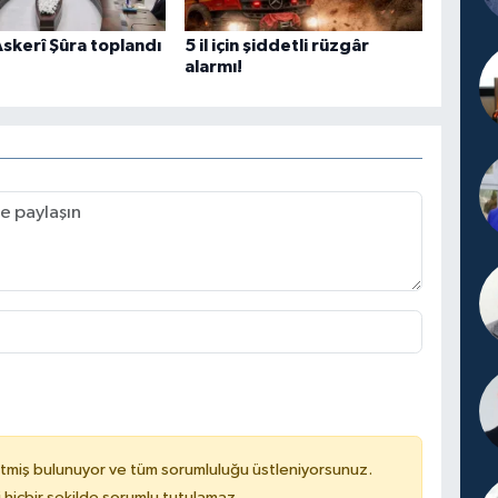
skerî Şûra toplandı
5 il için şiddetli rüzgâr
alarmı!
tmiş bulunuyor ve tüm sorumluluğu üstleniyorsunuz.
hiçbir şekilde sorumlu tutulamaz.