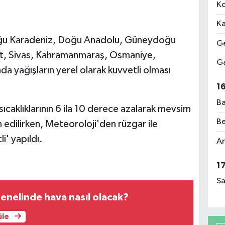
Ko
Ka
 Doğu Karadeniz, Doğu Anadolu, Güneydoğu
Ge
t, Sivas, Kahramanmaraş, Osmaniye,
Ga
a yağışların yerel olarak kuvvetli olması
1
Ba
ıcaklıklarının 6 ila 10 derece azalarak mevsim
Be
 edilirken, Meteoroloji'den rüzgar ile
i' yapıldı.
Am
1
Sa
enelinde hava nasıl olacak?
üle