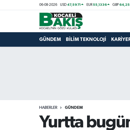
47,5971
55,1336
64,2
06-08-2026
USD
EUR
GBP
Kocaeli Nöbetçi Eczaneler
Kocaeli Hava Durumu
GÜNDEM
BİLİM TEKNOLOJİ
KARİYE
Kocaeli Trafik Yoğunluk Haritası
Süper Lig Puan Durumu ve Fikstür
Tüm Manşetler
Son Dakika Haberleri
HABERLER
GÜNDEM
Haber Arşivi
Yurtta bugün