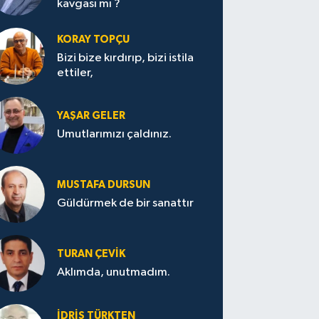
kavgası mı ?
KORAY TOPÇU
Bizi bize kırdırıp, bizi istila
ettiler,
YAŞAR GELER
Umutlarımızı çaldınız.
MUSTAFA DURSUN
Güldürmek de bir sanattır
TURAN ÇEVİK
Aklımda, unutmadım.
İDRİS TÜRKTEN