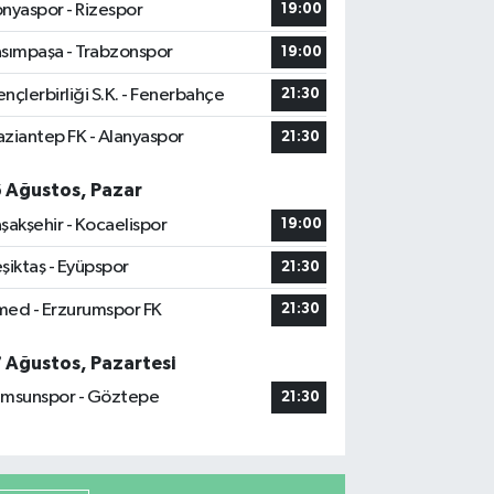
nyaspor - Rizespor
19:00
sımpaşa - Trabzonspor
19:00
nçlerbirliği S.K. - Fenerbahçe
21:30
ziantep FK - Alanyaspor
21:30
6 Ağustos, Pazar
şakşehir - Kocaelispor
19:00
şiktaş - Eyüpspor
21:30
ed - Erzurumspor FK
21:30
7 Ağustos, Pazartesi
msunspor - Göztepe
21:30