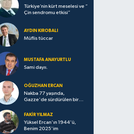
Türkiye’nin kürt meselesi ve “
Çin sendromu etkisi”
AYDIN KIROBALI
Müflis tüccar
MUSTAFA ANAYURTLU
Sami dayıı.
OĞUZHAN ERCAN
Nakba 77 yaşında,
Gazze'de sürdürülen bir
felaketin sessizliği
FAKİR YILMAZ
Yüksel Ercan'ın 1944'ü,
Benim 2025'im