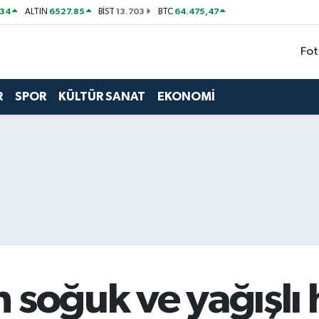
534
6527.85
13.703
64.475,47
ALTIN
BİST
BTC
Fot
R
SPOR
KÜLTÜR SANAT
EKONOMİ
 soğuk ve yağışlı h