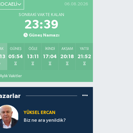
KOCAELİ
06.08.2026
SONRAKI VAKTE KALAN
23:38
Güneş Namazı
AK
GÜNEŞ
ÖĞLE
İKINDI
AKŞAM
YATSI
13
05:54
13:11
17:04
20:18
21:52
Aylık Vakitler
azarlar
YÜKSEL ERCAN
Biz ne ara yenildik?