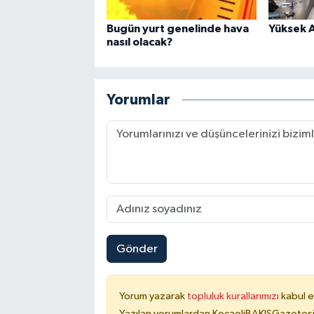
Bugün yurt genelinde hava
Yüksek A
nasıl olacak?
Yorumlar
Gönder
Yorum yazarak
topluluk kurallarımızı
kabul e
Yazılan yorumlardan KocaeliBAKIŞGazetesi 