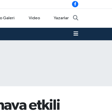
o Galeri
Video
Yazarlar
ava etkili