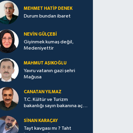
MEHMET HATİP DENEK
Durum bundan ibaret
NEVİN GÜLÇEBİ
Giyinmek kumaş değil,
Medeniyettir
MAHMUT AŞIKOĞLU
Yavru vatanın gazi şehri
Mağusa
CANATAN YILMAZ
T.C. Kültür ve Turizm
bakanlığı sayın bakanına açık
mektup.
SİNAN KARAÇAY
Tayt kavgası mı ? Taht