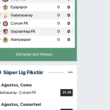
6
Eyüpspor
0
0
7
Galatasaray
0
0
8
Çorum FK
0
0
9
Gaziantep FK
0
0
0
Alanyaspor
0
0
Detaylar için tıklayın
Süper Lig Fikstür
4 Ağustos, Cuma
latasaray - Çorum FK
21:30
5 Ağustos, Cumartesi