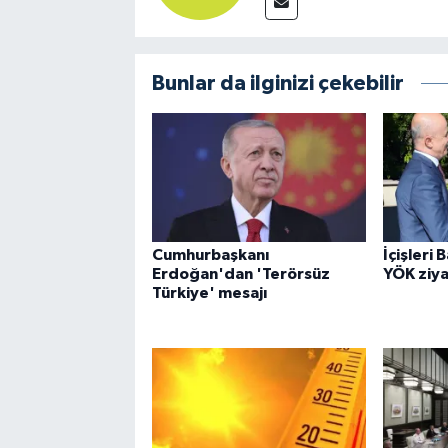
Bunlar da ilginizi çekebilir
Cumhurbaşkanı
İçişleri 
Erdoğan'dan 'Terörsüz
YÖK ziya
Türkiye' mesajı