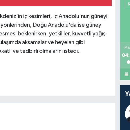
deniz'in iç kesimleri, İç Anadolu'nun güneyi
y yönlerinden, Doğu Anadolu'da ise güney
mesi beklenirken, yetkililer, kuvvetli yağış
 ulaşımda aksamalar ve heyelan gibi
İMS
atli ve tedbirli olmalarını istedi.
04:
Y