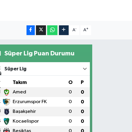
-
+
A
A
Süper Lig Puan Durumu
Süper Lig
#
Takım
O
P
1
Amed
0
0
2
Erzurumspor FK
0
0
3
Başakşehir
0
0
4
Kocaelispor
0
0
5
Beşiktaş
0
0