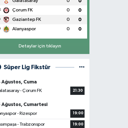
7
Galatasaray
0
0
8
Çorum FK
0
0
9
Gaziantep FK
0
0
0
Alanyaspor
0
0
Detaylar için tıklayın
Süper Lig Fikstür
4 Ağustos, Cuma
latasaray - Çorum FK
21:30
5 Ağustos, Cumartesi
nyaspor - Rizespor
19:00
sımpaşa - Trabzonspor
19:00