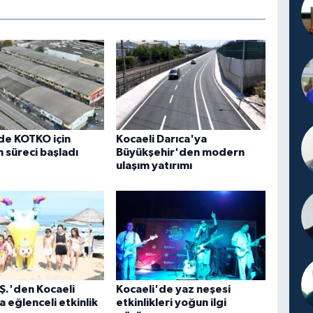
de KOTKO için
Kocaeli Darıca'ya
süreci başladı
Büyükşehir'den modern
ulaşım yatırımı
Ş.'den Kocaeli
Kocaeli'de yaz neşesi
a eğlenceli etkinlik
etkinlikleri yoğun ilgi