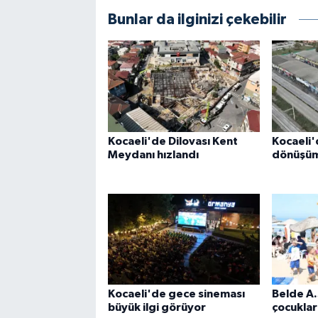
Bunlar da ilginizi çekebilir
Kocaeli'de Dilovası Kent
Kocaeli'
Meydanı hızlandı
dönüşüm 
Kocaeli'de gece sineması
Belde A.
büyük ilgi görüyor
çocuklar