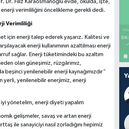
. Dr. Filiz Karaosmanoğlu evde, okulda, işte,
nerji verimliliğini öncelikleme gerekli dedi.
ji Verimliliği
İMS
et için enerji talep ederek yaşarız. Kalitesi ve
04:
rşılayacak enerji kullanımının azaltılması enerji
asarruf sağlar. Enerji tüketimindeki bu azaltım
 neden olan güneşimiz, rüzgârımız,
beşinci yenilenebilir enerji kaynağımızdır”
Y
yerli, yenilenebilir enerjimiz, enerji
iyi yönetelim, enerji diyeti yapalım
mik gelişmeler, savaş ve artan enerji
rttaş ile sanayiciyi nasıl zorladığını hepimiz