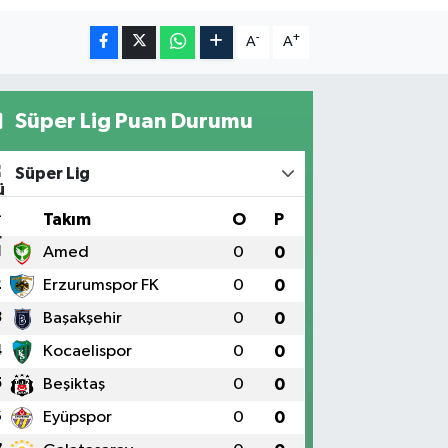
-
+
A
A
Süper Lig Puan Durumu
Süper Lig
#
Takım
O
P
1
Amed
0
0
2
Erzurumspor FK
0
0
3
Başakşehir
0
0
4
Kocaelispor
0
0
5
Beşiktaş
0
0
6
Eyüpspor
0
0