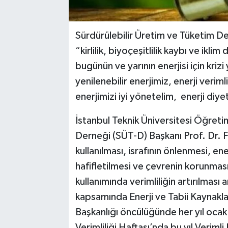
Sürdürülebilir Üretim ve Tüketim Der
“kirlilik, biyoçeşitlilik kaybı ve ikli
bugünün ve yarının enerjisi için kriz
yenilenebilir enerjimiz, enerji verim
enerjimizi iyi yönetelim, enerji diye
İstanbul Teknik Üniversitesi Öğreti
Derneği (SÜT-D) Başkanı Prof. Dr. F
kullanılması, israfının önlenmesi, e
hafifletilmesi ve çevrenin korunması 
kullanımında verimliliğin artırılması 
kapsamında Enerji ve Tabii Kaynaklar 
Başkanlığı öncülüğünde her yıl ocak a
Verimliliği Haftası’nda bu yıl Veriml