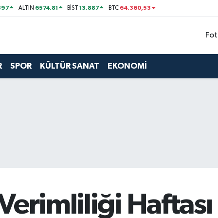
897
6574.81
13.887
64.360,53
ALTIN
BİST
BTC
Fot
R
SPOR
KÜLTÜR SANAT
EKONOMİ
Verimliliği Haftası