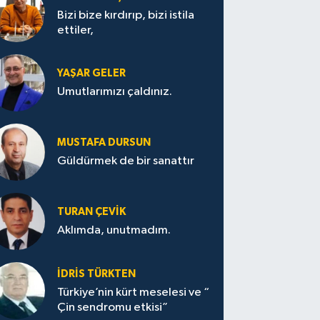
Bizi bize kırdırıp, bizi istila
ettiler,
YAŞAR GELER
Umutlarımızı çaldınız.
MUSTAFA DURSUN
Güldürmek de bir sanattır
TURAN ÇEVİK
Aklımda, unutmadım.
İDRİS TÜRKTEN
Türkiye’nin kürt meselesi ve “
Çin sendromu etkisi”