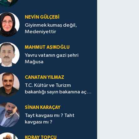
NEVİN GÜLÇEBİ
Giyinmek kumaş değil,
Medeniyettir
MAHMUT AŞIKOĞLU
Yavru vatanın gazi şehri
Mağusa
CANATAN YILMAZ
T.C. Kültür ve Turizm
bakanlığı sayın bakanına açık
mektup.
SİNAN KARAÇAY
Tayt kavgası mı ? Taht
kavgası mı ?
KORAY TOPÇU