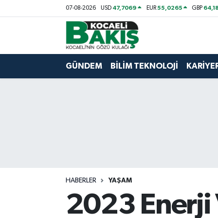
47,7069
55,0265
64,1
07-08-2026
USD
EUR
GBP
Kocaeli Nöbetçi Eczaneler
Kocaeli Hava Durumu
GÜNDEM
BİLİM TEKNOLOJİ
KARİYE
Kocaeli Trafik Yoğunluk Haritası
Süper Lig Puan Durumu ve Fikstür
Tüm Manşetler
Son Dakika Haberleri
HABERLER
YAŞAM
Haber Arşivi
2023 Enerji 