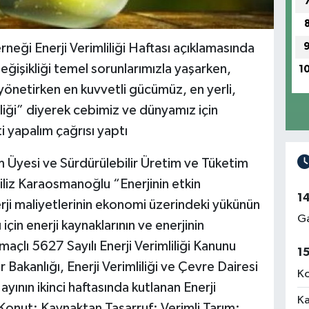
neği Enerji Verimliliği Haftası açıklamasında
m değişikliği temel sorunlarımızla yaşarken,
1
i yönetirken en kuvvetli gücümüz, en yerli,
liliği” diyerek cebimiz ve dünyamız için
ti yapalım çağrısı yaptı
m Üyesi ve Sürdürülebilir Üretim ve Tüketim
iliz Karaosmanoğlu “Enerjinin etkin
1
nerji maliyetlerinin ekonomi üzerindeki yükünün
Ga
için enerji kaynaklarının ve enerjinin
amaçlı 5627 Sayılı Enerji Verimliliği Kanunu
1
Bakanlığı, Enerji Verimliliği ve Çevre Dairesi
Ko
yının ikinci haftasında kutlanan Enerji
Ka
i Konut: Kaynaktan Tasarruf; Verimli Tarım: