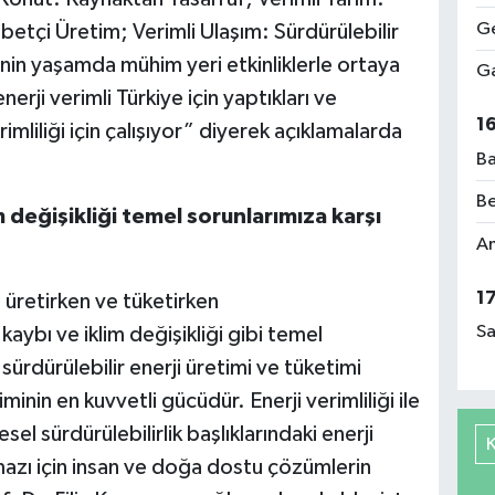
Ge
betçi Üretim; Verimli Ulaşım: Sürdürülebilir
ğinin yaşamda mühim yeri etkinliklerle ortaya
Ga
nerji verimli Türkiye için yaptıkları ve
1
mliliği için çalışıyor” diyerek açıklamalarda
Ba
Be
lim değişikliği temel sorunlarımıza karşı
Am
1
 üretirken ve tüketirken
Sa
 kaybı ve iklim değişikliği gibi temel
sürdürülebilir enerji üretimi ve tüketimi
timinin en kuvvetli gücüdür. Enerji verimliliği ile
sel sürdürülebilirlik başlıklarındaki enerji
çmazı için insan ve doğa dostu çözümlerin