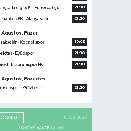
nçlerbirliği S.K. - Fenerbahçe
21:30
ziantep FK - Alanyaspor
21:30
6 Ağustos, Pazar
şakşehir - Kocaelispor
19:00
şiktaş - Eyüpspor
21:30
ed - Erzurumspor FK
21:30
7 Ağustos, Pazartesi
msunspor - Göztepe
21:30
KOCAELİ
07.08.2026
SONRAKI VAKTE KALAN