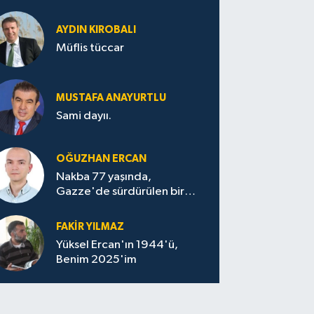
AYDIN KIROBALI
Müflis tüccar
MUSTAFA ANAYURTLU
Sami dayıı.
OĞUZHAN ERCAN
Nakba 77 yaşında,
Gazze'de sürdürülen bir
felaketin sessizliği
FAKİR YILMAZ
Yüksel Ercan'ın 1944'ü,
Benim 2025'im