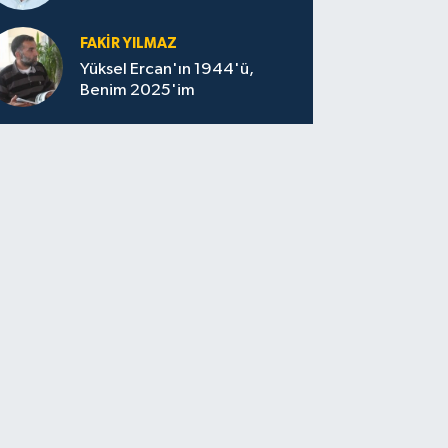
felaketin sessizliği
FAKİR YILMAZ
Yüksel Ercan'ın 1944'ü,
Benim 2025'im