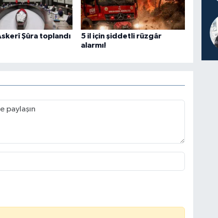
skerî Şûra toplandı
5 il için şiddetli rüzgâr
alarmı!