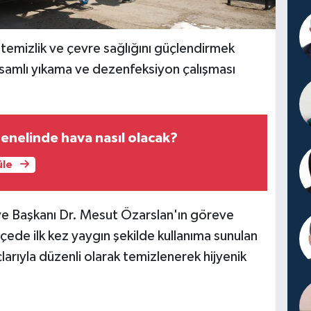
 temizlik ve çevre sağlığını güçlendirmek
samlı yıkama ve dezenfeksiyon çalışması
enelinde hava nasıl olacak?
üle
e Başkanı Dr. Mesut Özarslan'ın göreve
ede ilk kez yaygın şekilde kullanıma sunulan
arıyla düzenli olarak temizlenerek hijyenik