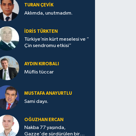
TURAN ÇEVİK
Aklımda, unutmadım.
İDRİS TÜRKTEN
Türkiye’nin kürt meselesi ve “
Çin sendromu etkisi”
AYDIN KIROBALI
Müflis tüccar
MUSTAFA ANAYURTLU
Sami dayıı.
OĞUZHAN ERCAN
Nakba 77 yaşında,
Gazze'de sürdürülen bir