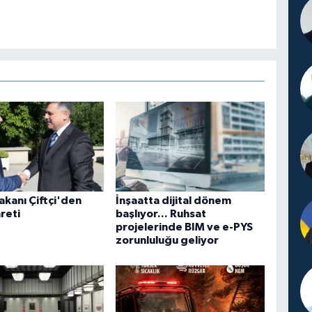
Bakanı Çiftçi'den
İnşaatta dijital dönem
reti
başlıyor... Ruhsat
projelerinde BIM ve e-PYS
zorunluluğu geliyor