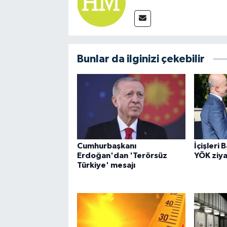
Bunlar da ilginizi çekebilir
Cumhurbaşkanı
İçişleri 
Erdoğan'dan 'Terörsüz
YÖK ziya
Türkiye' mesajı