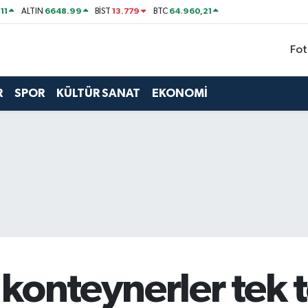
11
6648.99
13.779
64.960,21
ALTIN
BİST
BTC
Fot
R
SPOR
KÜLTÜR SANAT
EKONOMİ
konteynerler tek t