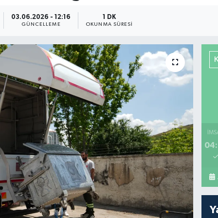
03.06.2026 - 12:16
1 DK
GÜNCELLEME
OKUNMA SÜRESI
İMS
04:
Y