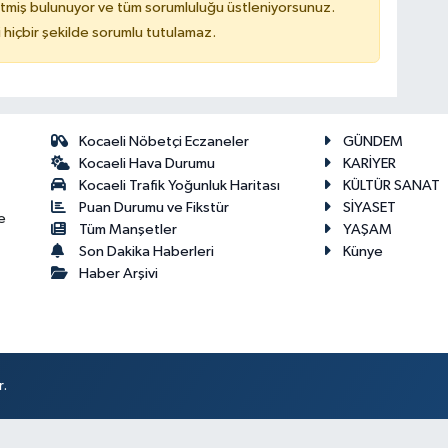
tmiş bulunuyor ve tüm sorumluluğu üstleniyorsunuz.
hiçbir şekilde sorumlu tutulamaz.
Kocaeli Nöbetçi Eczaneler
GÜNDEM
Kocaeli Hava Durumu
KARİYER
Kocaeli Trafik Yoğunluk Haritası
KÜLTÜR SANAT
Puan Durumu ve Fikstür
SİYASET
e
Tüm Manşetler
YAŞAM
Son Dakika Haberleri
Künye
Haber Arşivi
r.