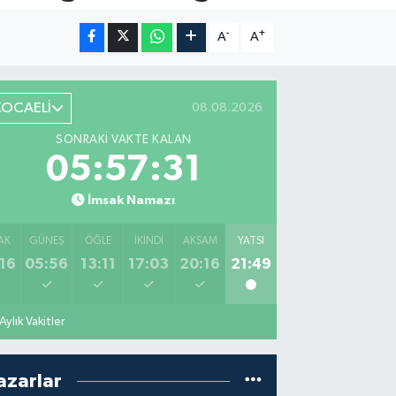
-
+
A
A
KOCAELİ
08.08.2026
SONRAKI VAKTE KALAN
05:57:30
İmsak Namazı
AK
GÜNEŞ
ÖĞLE
İKINDI
AKŞAM
YATSI
16
05:56
13:11
17:03
20:16
21:49
Aylık Vakitler
azarlar