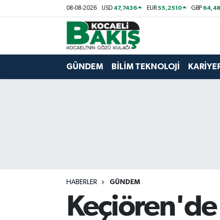
47,7436
55,2510
64,48
08-08-2026
USD
EUR
GBP
Kocaeli Nöbetçi Eczaneler
Kocaeli Hava Durumu
GÜNDEM
BİLİM TEKNOLOJİ
KARİYE
Kocaeli Trafik Yoğunluk Haritası
Süper Lig Puan Durumu ve Fikstür
Tüm Manşetler
Son Dakika Haberleri
HABERLER
GÜNDEM
Haber Arşivi
Keçiören'de 