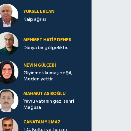
YÜKSEL ERCAN
Kalp ağrısı
MEHMET HATİP DENEK
Dünya bir gölgeliktir.
NEVİN GÜLÇEBİ
Giyinmek kumaş değil,
Medeniyettir
MAHMUT AŞIKOĞLU
Yavru vatanın gazi şehri
Mağusa
CANATAN YILMAZ
T.C. Kültür ve Turizm