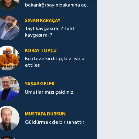
bakanlığı sayın bakanına açık
mektup.
SİNAN KARAÇAY
Tayt kavgası mı ? Taht
kavgası mı ?
KORAY TOPÇU
Bizi bize kırdırıp, bizi istila
ettiler,
YAŞAR GELER
Umutlarımızı çaldınız.
MUSTAFA DURSUN
Güldürmek de bir sanattır