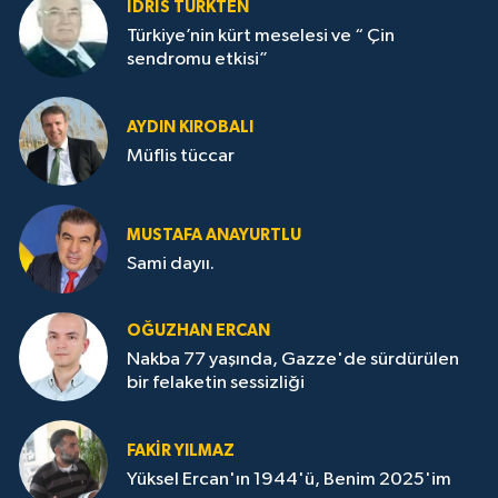
İDRİS TÜRKTEN
Türkiye’nin kürt meselesi ve “ Çin
sendromu etkisi”
AYDIN KIROBALI
Müflis tüccar
MUSTAFA ANAYURTLU
Sami dayıı.
OĞUZHAN ERCAN
Nakba 77 yaşında, Gazze'de sürdürülen
bir felaketin sessizliği
FAKİR YILMAZ
Yüksel Ercan'ın 1944'ü, Benim 2025'im