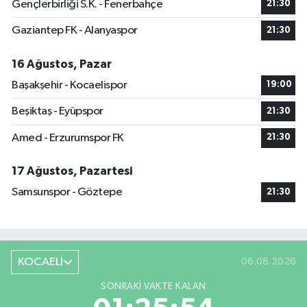
Gençlerbirliği S.K. - Fenerbahçe
21:30
Gaziantep FK - Alanyaspor
21:30
16 Ağustos, Pazar
Başakşehir - Kocaelispor
19:00
Beşiktaş - Eyüpspor
21:30
Amed - Erzurumspor FK
21:30
17 Ağustos, Pazartesi
Samsunspor - Göztepe
21:30
KOCAELİ
06.08.2026
SONRAKI VAKTE KALAN