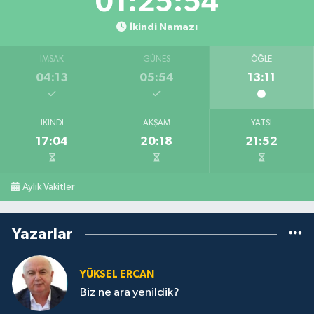
01:25:54
İkindi Namazı
İMSAK
GÜNEŞ
ÖĞLE
04:13
05:54
13:11
İKINDI
AKŞAM
YATSI
17:04
20:18
21:52
Aylık Vakitler
Yazarlar
YÜKSEL ERCAN
Biz ne ara yenildik?