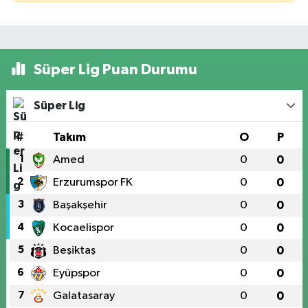
Süper Lig Puan Durumu
Süper Lig
#
Takım
O
P
1
Amed
0
0
2
Erzurumspor FK
0
0
3
Başakşehir
0
0
4
Kocaelispor
0
0
5
Beşiktaş
0
0
6
Eyüpspor
0
0
7
Galatasaray
0
0