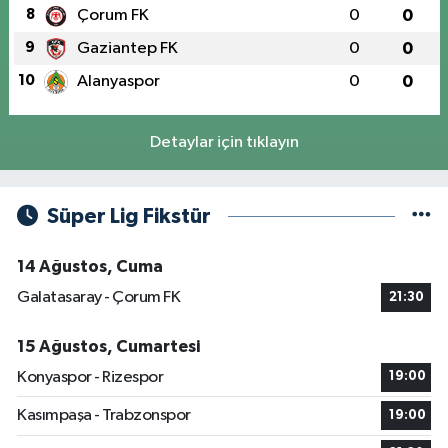
8
Çorum FK
0
0
9
Gaziantep FK
0
0
10
Alanyaspor
0
0
Detaylar için tıklayın
Süper Lig Fikstür
14 Ağustos, Cuma
Galatasaray - Çorum FK
21:30
15 Ağustos, Cumartesi
Konyaspor - Rizespor
19:00
Kasımpaşa - Trabzonspor
19:00