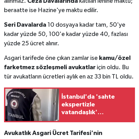
alınmaz.
Ceza Davalarında
katılan lehine maktu;
beraatte ise Hazine'ye maktu edilir.
Seri Davalarda
10 dosyaya kadar tam, 50'ye
kadar yüzde 50, 100'e kadar yüzde 40, fazlası
yüzde 25 ücret alınır.
Asgari tarifede öne çıkan zamlar ise
kamu/özel
farketmez sözleşmeli avukatlar
için oldu. Bu
tür avukatların ücretleri aylık en az 33 bin TL oldu.
İstanbul'da 'sahte
ekspertizle
vatandaşlık'
operasyonu... 2,5
milyar TL'lik usulsüzlük
Avukatlık Asgari Ücret Tarifesi'nin
iddiası