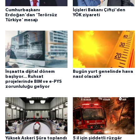
Cumhurbaşkanı
İçişleri Bakanı Çiftçi'den
Erdoğan'dan 'Terörsüz
YÖK ziyareti
Türkiye' mesajı
İnşaatta dijital dönem
Bugün yurt genelinde hava
başlıyor... Ruhsat
nasıl olacak?
projelerinde BIM ve e-PYS
zorunluluğu geliyor
Yüksek Askerî Şûra toplandı
5 il için şiddetli rüzgâr