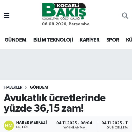
Kocaeli Nöbetçi Eczaneler
06.08.2026, Perşembe
Kocaeli Hava Durumu
GÜNDEM
BİLİM TEKNOLOJİ
KARİYER
SPOR
KÜ
Kocaeli Trafik Yoğunluk Haritası
Süper Lig Puan Durumu ve Fikstür
Tüm Manşetler
HABERLER
GÜNDEM
Avukatlık ücretlerinde
Son Dakika Haberleri
yüzde 36,15 zam!
Haber Arşivi
HABER MERKEZI
04.11.2025 - 08:04
04.11.2025 - 11:
EDITÖR
YAYINLANMA
GÜNCELLEME