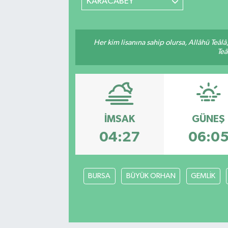
KARACABEY
Her kim lisanına sahip olursa, Allâhü Teâl
Teâ
İMSAK
GÜNEŞ
04:27
06:0
BURSA
BÜYÜK ORHAN
GEMLİK