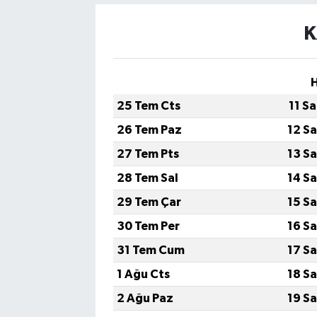
K
25 Tem Cts
11 S
26 Tem Paz
12 S
27 Tem Pts
13 S
28 Tem Sal
14 S
29 Tem Çar
15 S
30 Tem Per
16 S
31 Tem Cum
17 S
1 Ağu Cts
18 S
2 Ağu Paz
19 S