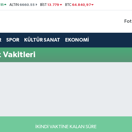
11
6660.55
13.779
64.840,97
ALTIN
BİST
BTC
Fot
R
SPOR
KÜLTÜR SANAT
EKONOMİ
Vakitleri
İKINDI VAKTINE KALAN SÜRE