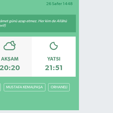
26 Safer 1448
 kıyâmet günü azap etmez. Her kim de Allâhü
rif)
AKŞAM
YATSI
20:20
21:51
MUSTAFA KEMALPAŞA
ORHANELİ