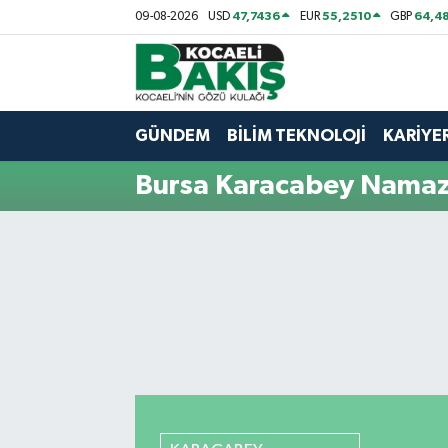
47,7436
55,2510
64,48
09-08-2026
USD
EUR
GBP
Kocaeli Nöbetçi Eczaneler
Kocaeli Hava Durumu
GÜNDEM
BİLİM TEKNOLOJİ
KARİYE
Kocaeli Trafik Yoğunluk Haritası
Bursa Karacabey Namaz 
Süper Lig Puan Durumu ve Fikstür
Tüm Manşetler
Son Dakika Haberleri
Haber Arşivi