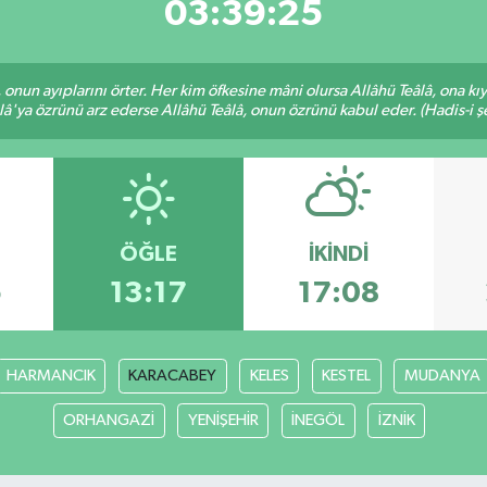
03:39:24
â, onun ayıplarını örter. Her kim öfkesine mâni olursa Allâhü Teâlâ, ona
lâ'ya özrünü arz ederse Allâhü Teâlâ, onun özrünü kabul eder. (Hadis-i şe
ÖĞLE
İKINDI
5
13:17
17:08
HARMANCIK
KARACABEY
KELES
KESTEL
MUDANYA
ORHANGAZİ
YENİŞEHİR
İNEGÖL
İZNİK