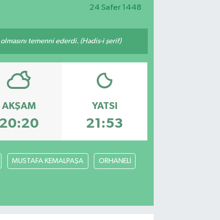
24 Safer 1448
lmasını temenni ederdi. (Hadis-i şerif)
AKŞAM
YATSI
20:20
21:53
MUSTAFA KEMALPAŞA
ORHANELİ