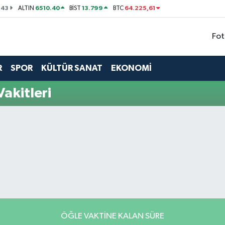
143
6510.40
13.799
64.225,61
ALTIN
BİST
BTC
Fot
R
SPOR
KÜLTÜR SANAT
EKONOMİ
akitleri
ÖĞLE VAKTINE KALAN SÜRE