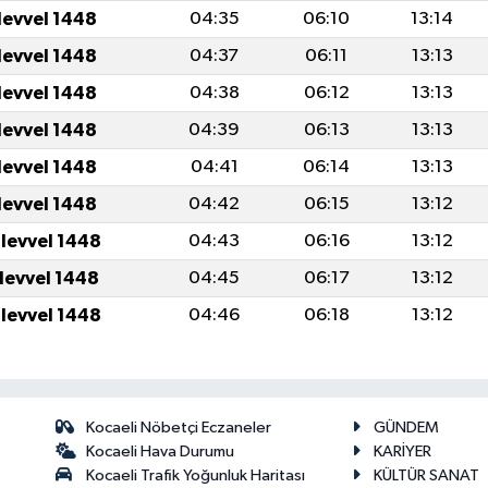
levvel 1448
04:35
06:10
13:14
levvel 1448
04:37
06:11
13:13
levvel 1448
04:38
06:12
13:13
levvel 1448
04:39
06:13
13:13
levvel 1448
04:41
06:14
13:13
levvel 1448
04:42
06:15
13:12
ulevvel 1448
04:43
06:16
13:12
ulevvel 1448
04:45
06:17
13:12
ulevvel 1448
04:46
06:18
13:12
Kocaeli Nöbetçi Eczaneler
GÜNDEM
Kocaeli Hava Durumu
KARİYER
Kocaeli Trafik Yoğunluk Haritası
KÜLTÜR SANAT