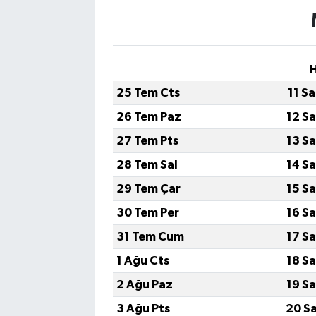
25 Tem Cts
11 S
26 Tem Paz
12 S
27 Tem Pts
13 S
28 Tem Sal
14 S
29 Tem Çar
15 S
30 Tem Per
16 S
31 Tem Cum
17 S
1 Ağu Cts
18 S
2 Ağu Paz
19 S
3 Ağu Pts
20 S