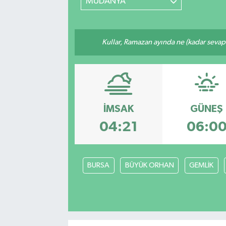
MUDANYA
Kullar, Ramazan ayında ne (kadar sevap
İMSAK
GÜNEŞ
04:21
06:0
BURSA
BÜYÜK ORHAN
GEMLİK