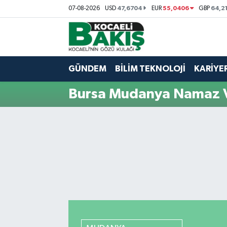
47,6704
55,0406
64,2
07-08-2026
USD
EUR
GBP
Kocaeli Nöbetçi Eczaneler
Kocaeli Hava Durumu
GÜNDEM
BİLİM TEKNOLOJİ
KARİYE
Kocaeli Trafik Yoğunluk Haritası
Bursa Mudanya Namaz V
Süper Lig Puan Durumu ve Fikstür
Tüm Manşetler
Son Dakika Haberleri
Haber Arşivi