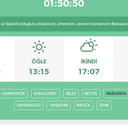
01:50:49
 ve fazilet) olduğunu bilselerdi, ümmetim, senenin tamamının Ramazan o
ÖĞLE
İKINDI
0
13:15
17:07
HARMANCIK
KARACABEY
KELES
KESTEL
MUDANYA
ORHANGAZİ
YENİŞEHİR
İNEGÖL
İZNİK