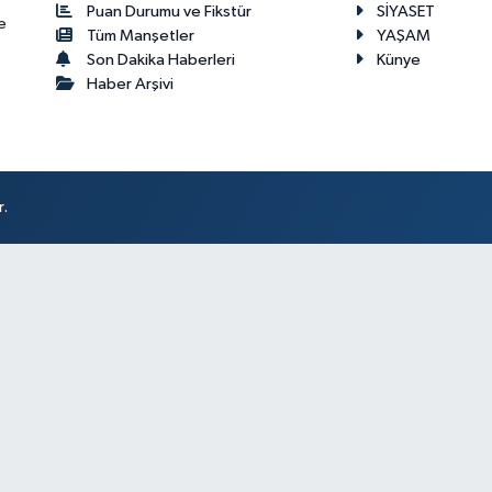
Puan Durumu ve Fikstür
SİYASET
e
Tüm Manşetler
YAŞAM
Son Dakika Haberleri
Künye
Haber Arşivi
r.