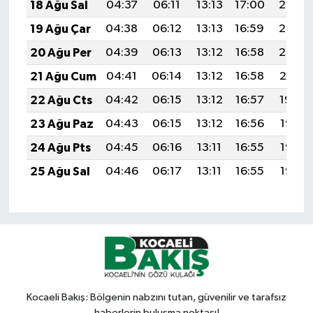
18 Ağu Sal
04:37
06:11
13:13
17:00
20:05
19 Ağu Çar
04:38
06:12
13:13
16:59
20:03
20 Ağu Per
04:39
06:13
13:12
16:58
20:02
21 Ağu Cum
04:41
06:14
13:12
16:58
20:01
22 Ağu Cts
04:42
06:15
13:12
16:57
19:59
23 Ağu Paz
04:43
06:15
13:12
16:56
19:58
24 Ağu Pts
04:45
06:16
13:11
16:55
19:56
25 Ağu Sal
04:46
06:17
13:11
16:55
19:55
Kocaeli Bakış: Bölgenin nabzını tutan, güvenilir ve tarafsız
haberlerin buluşma noktası!