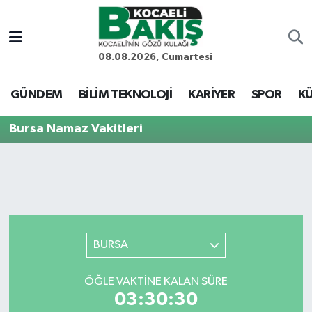
Kocaeli Nöbetçi Eczaneler
08.08.2026, Cumartesi
Kocaeli Hava Durumu
GÜNDEM
BİLİM TEKNOLOJİ
KARİYER
SPOR
KÜ
Kocaeli Trafik Yoğunluk Haritası
Bursa Namaz Vakitleri
Süper Lig Puan Durumu ve Fikstür
Tüm Manşetler
Son Dakika Haberleri
BURSA
Haber Arşivi
ÖĞLE VAKTINE KALAN SÜRE
03:30:30