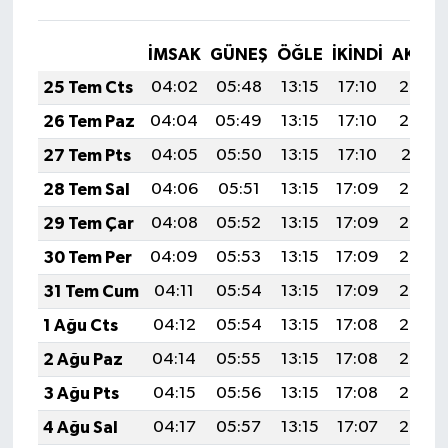
İMSAK
GÜNEŞ
ÖĞLE
İKINDI
AKŞA
25 Tem Cts
04:02
05:48
13:15
17:10
20:33
26 Tem Paz
04:04
05:49
13:15
17:10
20:32
27 Tem Pts
04:05
05:50
13:15
17:10
20:31
28 Tem Sal
04:06
05:51
13:15
17:09
20:30
29 Tem Çar
04:08
05:52
13:15
17:09
20:29
30 Tem Per
04:09
05:53
13:15
17:09
20:28
31 Tem Cum
04:11
05:54
13:15
17:09
20:27
1 Ağu Cts
04:12
05:54
13:15
17:08
20:26
2 Ağu Paz
04:14
05:55
13:15
17:08
20:25
3 Ağu Pts
04:15
05:56
13:15
17:08
20:24
4 Ağu Sal
04:17
05:57
13:15
17:07
20:23