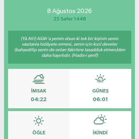
8 Ağustos 2026
25 Safer 1448
(Yâ Ali!) Allâh'a yemin olsun ki tek bir kişinin senin
vasıtanla hidâyete ermesi, senin için kızıl develer
(bahşedilip senin de onları fakirlere tasadduk etmen)den
daha hayırlıdır. (Hadis-i şerif)
İMSAK
GÜNEŞ
04:22
06:01
ÖĞLE
İKINDI