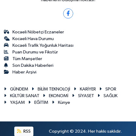
Kocaeli Nöbetçi Eczaneler
Kocaeli Hava Durumu
Kocaeli Trafik Yoğunluk Haritası
Puan Durumu ve Fikstür
Tüm Manşetler
Son Dakika Haberleri
Haber Arşivi
GÜNDEM
BİLİM TEKNOLOJİ
KARİYER
SPOR
KÜLTÜR SANAT
EKONOMİ
SİYASET
SAĞLIK
YAŞAM
EĞİTİM
Künye
RSS
Copyright © 2024. Her hakkı saklıdır.