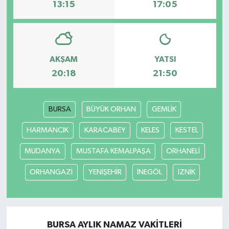
13:15
17:05
AKŞAM
YATSI
20:18
21:50
BURSA
BÜYÜK ORHAN
GEMLİK
HARMANCIK
KARACABEY
KELES
KESTEL
MUDANYA
MUSTAFA KEMALPAŞA
ORHANELİ
ORHANGAZİ
YENİŞEHİR
İNEGÖL
İZNİK
BURSA AYLIK NAMAZ VAKITLERI