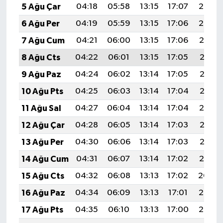
5 Ağu Çar
04:18
05:58
13:15
17:07
20:22
6 Ağu Per
04:19
05:59
13:15
17:06
20:20
7 Ağu Cum
04:21
06:00
13:15
17:06
20:19
8 Ağu Cts
04:22
06:01
13:15
17:05
20:18
9 Ağu Paz
04:24
06:02
13:14
17:05
20:17
10 Ağu Pts
04:25
06:03
13:14
17:04
20:16
11 Ağu Sal
04:27
06:04
13:14
17:04
20:14
12 Ağu Çar
04:28
06:05
13:14
17:03
20:13
13 Ağu Per
04:30
06:06
13:14
17:03
20:12
14 Ağu Cum
04:31
06:07
13:14
17:02
20:10
15 Ağu Cts
04:32
06:08
13:13
17:02
20:09
16 Ağu Paz
04:34
06:09
13:13
17:01
20:08
17 Ağu Pts
04:35
06:10
13:13
17:00
20:06