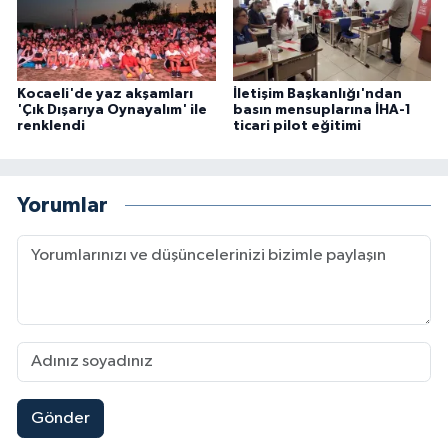
Kocaeli'de yaz akşamları
İletişim Başkanlığı'ndan
'Çık Dışarıya Oynayalım' ile
basın mensuplarına İHA-1
renklendi
ticari pilot eğitimi
Yorumlar
Gönder