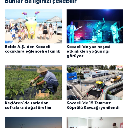
Bunlar da ilginizi çekebilir
Belde A.Ş.'den Kocaeli
Kocaeli'de yaz neşesi
çocuklara eğlenceli etkinlik
etkinlikleri yoğun ilgi
görüyor
Keçiören'de tarladan
Kocaeli'de 15 Temmuz
sofralara doğal üretim
Köprülü Kavşağı yenilendi