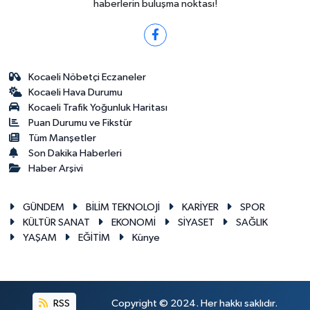
haberlerin buluşma noktası!
Kocaeli Nöbetçi Eczaneler
Kocaeli Hava Durumu
Kocaeli Trafik Yoğunluk Haritası
Puan Durumu ve Fikstür
Tüm Manşetler
Son Dakika Haberleri
Haber Arşivi
GÜNDEM
BİLİM TEKNOLOJİ
KARİYER
SPOR
KÜLTÜR SANAT
EKONOMİ
SİYASET
SAĞLIK
YAŞAM
EĞİTİM
Künye
RSS
Copyright © 2024. Her hakkı saklıdır.