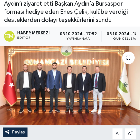
Aydın’ı ziyaret etti Başkan Aydın’a Bursaspor
forması hediye eden Enes Çelik, kulübe verdiği
desteklerden dolayı teşekkürlerini sundu
HABER MERKEZI
03.10.2024 - 17:52
03.10.2024 - 18
EDITÖR
YAYINLANMA
GÜNCELLEME
Paylaş
-
+
A
A