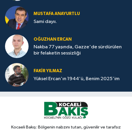
MUSTAFA ANAYURTLU
Sami dayıı.
OĞUZHAN ERCAN
Nakba 77 yaşında, Gazze'de sürdürülen
bir felaketin sessizliği
FAKİR YILMAZ
Yüksel Ercan'ın 1944'ü, Benim 2025'im
Kocaeli Bakış: Bölgenin nabzını tutan, güvenilir ve tarafsız