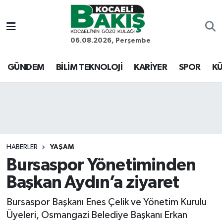
Kocaeli Nöbetçi Eczaneler
06.08.2026, Perşembe
Kocaeli Hava Durumu
GÜNDEM
BİLİM TEKNOLOJİ
KARİYER
SPOR
KÜ
Kocaeli Trafik Yoğunluk Haritası
Süper Lig Puan Durumu ve Fikstür
Tüm Manşetler
HABERLER
YAŞAM
Bursaspor Yönetiminden
Son Dakika Haberleri
Başkan Aydın’a ziyaret
Haber Arşivi
Bursaspor Başkanı Enes Çelik ve Yönetim Kurulu
Üyeleri, Osmangazi Belediye Başkanı Erkan