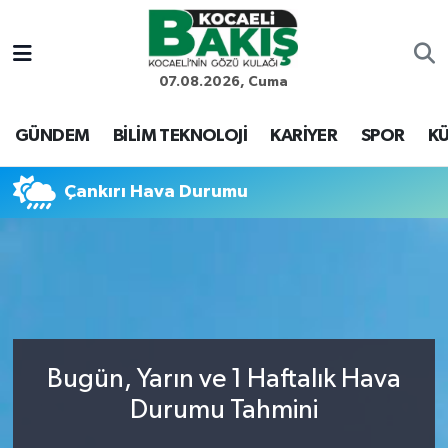
Kocaeli Nöbetçi Eczaneler
07.08.2026, Cuma
Kocaeli Hava Durumu
GÜNDEM
BİLİM TEKNOLOJİ
KARİYER
SPOR
KÜ
Kocaeli Trafik Yoğunluk Haritası
Çankırı Hava Durumu
Süper Lig Puan Durumu ve Fikstür
Tüm Manşetler
Son Dakika Haberleri
Bugün, Yarın ve 1 Haftalık Hava
Haber Arşivi
Durumu Tahmini