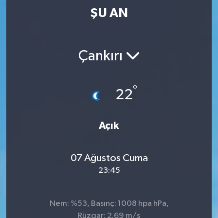
ŞU AN
Çankırı
°
22
Açık
07 Ağustos Cuma
23:45
Nem: %53, Basınç: 1008 hpa hPa,
Rüzgar: 2.69 m/s