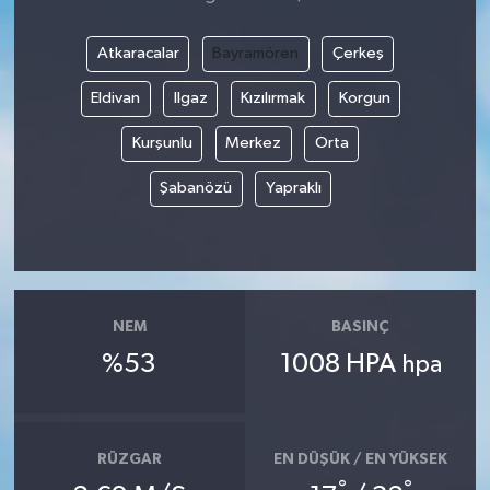
Atkaracalar
Bayramören
Çerkeş
Eldivan
Ilgaz
Kızılırmak
Korgun
Kurşunlu
Merkez
Orta
Şabanözü
Yapraklı
NEM
BASINÇ
%53
1008 HPA
hpa
RÜZGAR
EN DÜŞÜK / EN YÜKSEK
°
°