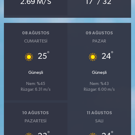
2.69 M/S
17
/ 32
08 AĞUSTOS
09 AĞUSTOS
CUMARTESI
PAZAR
°
°
25
24
Güneşli
Güneşli
Nem: %45
Nem: %43
Rüzgar: 6.31 m/s
Rüzgar: 6.00 m/s
10 AĞUSTOS
11 AĞUSTOS
PAZARTESI
SALI
°
°