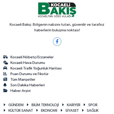
Kocaeli Bakış: Bölgenin nabzını tutan, güvenilir ve tarafsız
haberlerin buluşma noktası!
Kocaeli Nöbetçi Eczaneler
Kocaeli Hava Durumu
Kocaeli Trafik Yoğunluk Haritası
Puan Durumu ve Fikstür
Tüm Manşetler
Son Dakika Haberleri
Haber Arşivi
GÜNDEM
BİLİM TEKNOLOJİ
KARİYER
SPOR
KÜLTÜR SANAT
EKONOMİ
SİYASET
SAĞLIK