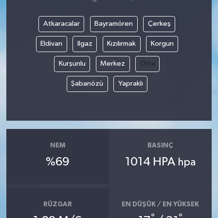
Atkaracalar
Bayramören
Çerkeş
Eldivan
Ilgaz
Kızılırmak
Korgun
Kurşunlu
Merkez
Orta
Şabanözü
Yapraklı
NEM
BASINÇ
%69
1014 HPA
hpa
RÜZGAR
EN DÜŞÜK / EN YÜKSEK
°
°