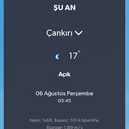
ŞU AN
Çankırı
°
17
Açık
06 Ağustos Perşembe
05:45
Nem: %69, Basınç: 1014 hpa hPa,
Rüzgar: 1.89 m/s