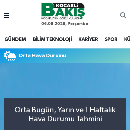
Kocaeli Nöbetçi Eczaneler
06.08.2026, Perşembe
Kocaeli Hava Durumu
GÜNDEM
BİLİM TEKNOLOJİ
KARİYER
SPOR
KÜ
Kocaeli Trafik Yoğunluk Haritası
Orta Hava Durumu
Süper Lig Puan Durumu ve Fikstür
Tüm Manşetler
Son Dakika Haberleri
Orta Bugün, Yarın ve 1 Haftalık
Haber Arşivi
Hava Durumu Tahmini